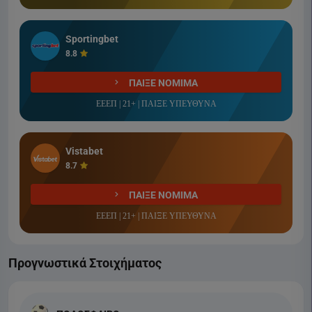
Sportingbet
8.8
ΠΑΙΞΕ ΝΟΜΙΜΑ
ΕΕΕΠ | 21+ | ΠΑΙΞΕ ΥΠΕΥΘΥΝΑ
Vistabet
8.7
ΠΑΙΞΕ ΝΟΜΙΜΑ
ΕΕΕΠ | 21+ | ΠΑΙΞΕ ΥΠΕΥΘΥΝΑ
Προγνωστικά Στοιχήματος