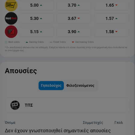
5.00
3.70
1.65
5.30
3.67
1.57
5.15
3.90
1.58
Best odds
Raising Odds
Fixed Odds
Decreasing Odds
* Οι αποδόσεις υπόκεινται σε αλλαγές. Ελέγξτε πάντα ότι είναι σωστές στην στοιχηματική που τοποθετείτε
το στοίχημα σας.
Απουσίες
Γηπεδούχος
Φιλοξενούμενος
ΤΠΣ
Όνομα
Συμμετοχές
Γκολ
Δεν έχουν γνωστοποιηθεί σημαντικές απουσίες