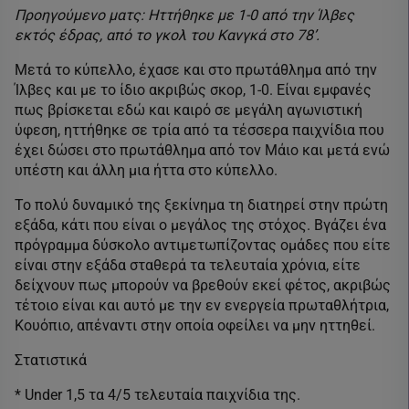
Προηγούμενο ματς: Ηττήθηκε με 1-0 από την Ίλβες
εκτός έδρας, από το γκολ του Κανγκά στο 78’.
Μετά το κύπελλο, έχασε και στο πρωτάθλημα από την
Ίλβες και με το ίδιο ακριβώς σκορ, 1-0. Είναι εμφανές
πως βρίσκεται εδώ και καιρό σε μεγάλη αγωνιστική
ύφεση, ηττήθηκε σε τρία από τα τέσσερα παιχνίδια που
έχει δώσει στο πρωτάθλημα από τον Μάιο και μετά ενώ
υπέστη και άλλη μια ήττα στο κύπελλο.
Το πολύ δυναμικό της ξεκίνημα τη διατηρεί στην πρώτη
εξάδα, κάτι που είναι ο μεγάλος της στόχος. Βγάζει ένα
πρόγραμμα δύσκολο αντιμετωπίζοντας ομάδες που είτε
είναι στην εξάδα σταθερά τα τελευταία χρόνια, είτε
δείχνουν πως μπορούν να βρεθούν εκεί φέτος, ακριβώς
τέτοιο είναι και αυτό με την εν ενεργεία πρωταθλήτρια,
Κουόπιο, απέναντι στην οποία οφείλει να μην ηττηθεί.
Στατιστικά
* Under 1,5 τα 4/5 τελευταία παιχνίδια της.