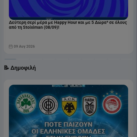
Δεύτερη σερί μέρα με Happy Hour και με 5 Δώρα* σε όλους
από τη Stoiximan (08/09)!
09 Αυγ 2026
📝 Δημοφιλή