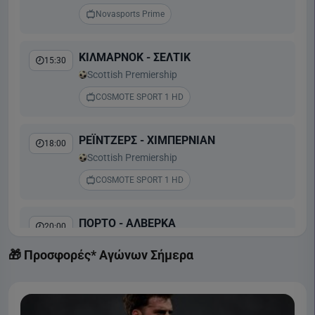
Novasports Prime
ΚΙΛΜΑΡΝΟΚ - ΣΕΛΤΙΚ
15:30
Scottish Premiership
COSMOTE SPORT 1 HD
ΡΕΪΝΤΖΕΡΣ - ΧΙΜΠΕΡΝΙΑΝ
18:00
Scottish Premiership
COSMOTE SPORT 1 HD
ΠΟΡΤΟ - ΑΛΒΕΡΚΑ
20:00
Liga Portugal
🎁 Προσφορές* Αγώνων Σήμερα
COSMOTE SPORT 2 HD
ΜΠΕΝΦΙΚΑ - ΑΚΑΝΤΕΜΙΚΑ ΒΙΣΕΟΥ
22:30