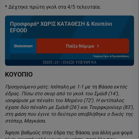
* Δέχτηκε πρώτη γκολ στα 4/5 τελευταία.
Προσφορά* ΧΩΡΙΣ ΚΑΤΑΘΕΣΗ & Κουπόνι
EFOOD
Παίξε Νόμιμα
*Ισχύουν Όροι & Προϋποθέσεις
ΕΕΕΠ | 21+ | ΠΑΙΞΕ ΥΠΕΥΘΥΝΑ
ΚΟΥΟΠΙΟ
Προηγούμενο ματς: Ισόπαλη με 1-1 με τη Βάασα εκτός
έδρας. Πίσω στο σκορ από το γκολ του Σμάιθ (14’),
ισοφάρισε με πέναλτι του Μορένο (72’). Η αντίπαλος
έχασε δύο πέναλτι με Σμάιθ (26’) και Τουρφκρούιερ (83’),
στη φάση που έγινε το δεύτερο αποβλήθηκε ο δικός της
στόπερ, Μαγκάσα.
Άφησε βαθμούς στην έδρα της Βάασα, για άλλη μια φορά