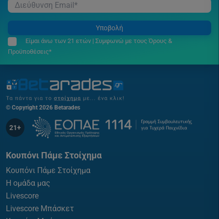
Υποβολή
Είμαι άνω των 21 ετών | Συμφωνώ με τους Όρους &
Προϋποθέσεις*
© Copyright 2026 Betarades
21+
Κουπόνι Πάμε Στοίχημα
Κουπόνι Πάμε Στοίχημα
Η ομάδα μας
Livescore
Livescore Μπάσκετ