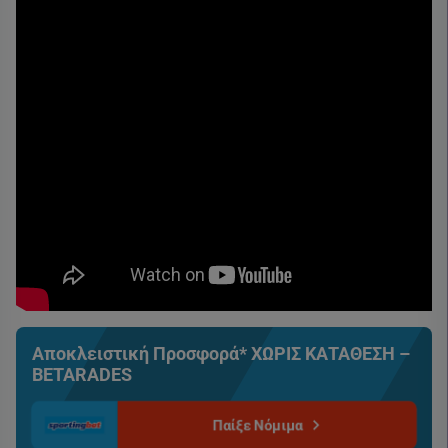
Αποκλειστική Προσφορά* ΧΩΡΙΣ ΚΑΤΑΘΕΣΗ –
BETARADES
Παίξε Νόμιμα