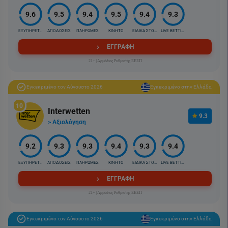
9.6
9.5
9.4
9.5
9.4
9.3
ΕΞΥΠΗΡΕΤΗΣΗ
ΑΠΟΔΟΣΕΙΣ
ΠΛΗΡΩΜΕΣ
ΚΙΝΗΤΟ
ΕΙΔΙΚΑ ΣΤΟΙΧ.
LIVE BETTING
ΕΓΓΡΑΦΗ
21+ |Αρμόδιος Ρυθμιστής ΕΕΕΠ
Εγκεκριμένο τον Αύγουστο 2026
Εγκεκριμένο στην Ελλάδα
10
Interwetten
9.3
> Αξιολόγηση
9.2
9.3
9.3
9.4
9.3
9.4
ΕΞΥΠΗΡΕΤΗΣΗ
ΑΠΟΔΟΣΕΙΣ
ΠΛΗΡΩΜΕΣ
ΚΙΝΗΤΟ
ΕΙΔΙΚΑ ΣΤΟΙΧ.
LIVE BETTING
ΕΓΓΡΑΦΗ
21+ |Αρμόδιος Ρυθμιστής ΕΕΕΠ
Εγκεκριμένο τον Αύγουστο 2026
Εγκεκριμένο στην Ελλάδα