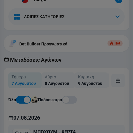
ΛΟΙΠΕΣ ΚΑΤΗΓΟΡΙΕΣ
Hot
Bet Builder Προγνωστικά
📺 Μεταδόσεις Αγώνων
Σήμερα
Αύριο
Κυριακή
Δευτέρα
7 Αυγούστου
8 Αυγούστου
9 Αυγούστου
10 Αυγούσ
Όλα
Ποδόσφαιρο
07.08.2026
ΜΠΟΧΟΥΜ - ΧΕΡΤΑ