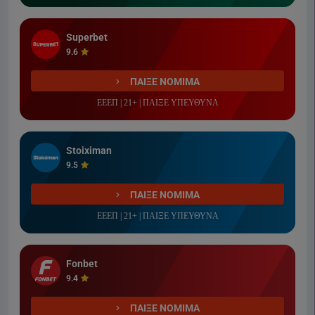
Superbet
9.6
ΠΑΙΞΕ ΝΟΜΙΜΑ
ΕΕΕΠ | 21+ | ΠΑΙΞΕ ΥΠΕΥΘΥΝΑ
Stoiximan
9.5
ΠΑΙΞΕ ΝΟΜΙΜΑ
ΕΕΕΠ | 21+ | ΠΑΙΞΕ ΥΠΕΥΘΥΝΑ
Fonbet
9.4
ΠΑΙΞΕ ΝΟΜΙΜΑ