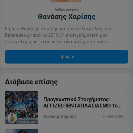
Αρθρογράφος:
Θανάσης Χαρίσης
Είμαι ο Θανάσης Χαρίσης και αποτελώ μέλος του
Betarades.gr από το 2018. Η επαγγελματική μου
ενασχόληση με το online στοίχημα έχει περάσει…
Προφίλ
Διάβασε επίσης
Προγνωστικά Στοιχήματος:
ΑΓΓΙΖΕΙ ΠΕΝΤΑΠΛΑΣΙΑΣΜΟ το
BET BUILDER από ΜΠΟΧΟΥΜ -
Θανάσης Χαρίσης
07 Αυγ 2026
ΧΕΡΤΑ στη Winmasters (07/08)