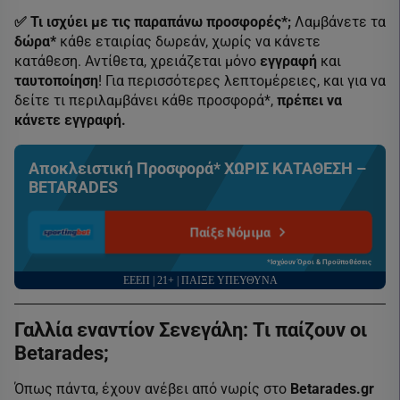
✅ Τι ισχύει με τις παραπάνω προσφορές*;
Λαμβάνετε τα
δώρα*
κάθε εταιρίας δωρεάν, χωρίς να κάνετε
κατάθεση. Αντίθετα, χρειάζεται μόνο
εγγραφή
και
ταυτοποίηση
! Για περισσότερες λεπτομέρειες, και για να
δείτε τι περιλαμβάνει κάθε προσφορά*,
πρέπει να
κάνετε εγγραφή.
Αποκλειστική Προσφορά* ΧΩΡΙΣ ΚΑΤΑΘΕΣΗ –
BETARADES
Παίξε Νόμιμα
*Ισχύουν Όροι & Προϋποθέσεις
ΕΕΕΠ | 21+ | ΠΑΙΞΕ ΥΠΕΥΘΥΝΑ
Γαλλία εναντίον Σενεγάλη: Τι παίζουν οι
Betarades;
Όπως πάντα, έχουν ανέβει από νωρίς στο
Betarades.gr