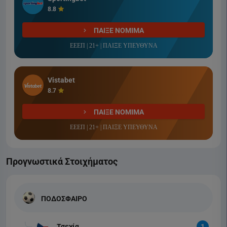
8.8
ΠΑΙΞΕ ΝΟΜΙΜΑ
ΕΕΕΠ | 21+ | ΠΑΙΞΕ ΥΠΕΥΘΥΝΑ
Vistabet
8.7
ΠΑΙΞΕ ΝΟΜΙΜΑ
ΕΕΕΠ | 21+ | ΠΑΙΞΕ ΥΠΕΥΘΥΝΑ
Προγνωστικά Στοιχήματος
ΠΟΔΟΣΦΑΙΡΟ
Τσεχία
1