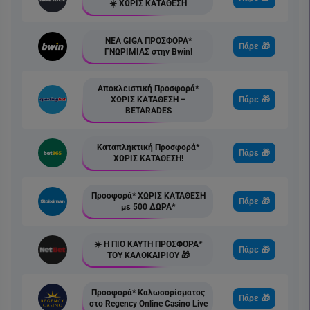
☀️ ΧΩΡΙΣ ΚΑΤΑΘΕΣΗ
ΝΕΑ GIGA ΠΡΟΣΦΟΡΑ*
Πάρε
🎁
ΓΝΩΡΙΜΙΑΣ στην Bwin!
Αποκλειστική Προσφορά*
ΧΩΡΙΣ ΚΑΤΑΘΕΣΗ –
Πάρε
🎁
BETARADES
Καταπληκτική Προσφορά*
Πάρε
🎁
ΧΩΡΙΣ ΚΑΤΑΘΕΣΗ!
Προσφορά* ΧΩΡΙΣ ΚΑΤΑΘΕΣΗ
Πάρε
🎁
με 500 ΔΩΡΑ*
☀️ Η ΠΙΟ ΚΑΥΤΗ ΠΡΟΣΦΟΡΑ*
Πάρε
🎁
ΤΟΥ ΚΑΛΟΚΑΙΡΙΟΥ 🎁
Προσφορά* Καλωσορίσματος
Πάρε
🎁
στο Regency Online Casino Live