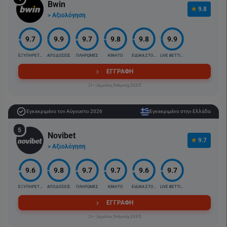
Bwin
9.8
> Αξιολόγηση
9.7
9.9
9.7
9.8
9.8
9.9
ΕΞΥΠΗΡΕΤΗΣΗ
ΑΠΟΔΟΣΕΙΣ
ΠΛΗΡΩΜΕΣ
ΚΙΝΗΤΟ
ΕΙΔΙΚΑ ΣΤΟΙΧ.
LIVE BETTING
ΕΓΓΡΑΦΗ
21+ |Αρμόδιος Ρυθμιστής ΕΕΕΠ
Εγκεκριμένο τον Αύγουστο 2026
Εγκεκριμένο στην Ελλάδα
5
Novibet
9.7
> Αξιολόγηση
9.6
9.8
9.7
9.7
9.6
9.7
ΕΞΥΠΗΡΕΤΗΣΗ
ΑΠΟΔΟΣΕΙΣ
ΠΛΗΡΩΜΕΣ
ΚΙΝΗΤΟ
ΕΙΔΙΚΑ ΣΤΟΙΧ.
LIVE BETTING
ΕΓΓΡΑΦΗ
21+ |Αρμόδιος Ρυθμιστής ΕΕΕΠ