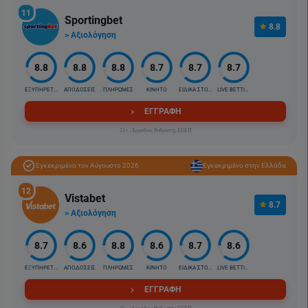
11
Sportingbet
8.8
> Αξιολόγηση
8.8
8.8
8.8
8.7
8.7
8.7
ΕΞΥΠΗΡΕΤΗΣΗ
ΑΠΟΔΟΣΕΙΣ
ΠΛΗΡΩΜΕΣ
ΚΙΝΗΤΟ
ΕΙΔΙΚΑ ΣΤΟΙΧ.
LIVE BETTING
ΕΓΓΡΑΦΗ
21+ |Αρμόδιος Ρυθμιστής ΕΕΕΠ
Εγκεκριμένο τον Αύγουστο 2026
Εγκεκριμένο στην Ελλάδα
12
Vistabet
8.7
> Αξιολόγηση
8.7
8.6
8.8
8.6
8.7
8.6
ΕΞΥΠΗΡΕΤΗΣΗ
ΑΠΟΔΟΣΕΙΣ
ΠΛΗΡΩΜΕΣ
ΚΙΝΗΤΟ
ΕΙΔΙΚΑ ΣΤΟΙΧ.
LIVE BETTING
ΕΓΓΡΑΦΗ