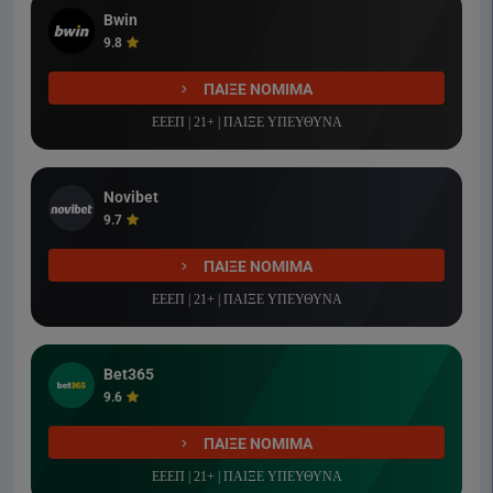
Bwin
9.8
ΠΑΙΞΕ ΝΟΜΙΜΑ
ΕΕΕΠ | 21+ | ΠΑΙΞΕ ΥΠΕΥΘΥΝΑ
Novibet
9.7
ΠΑΙΞΕ ΝΟΜΙΜΑ
ΕΕΕΠ | 21+ | ΠΑΙΞΕ ΥΠΕΥΘΥΝΑ
Bet365
9.6
ΠΑΙΞΕ ΝΟΜΙΜΑ
ΕΕΕΠ | 21+ | ΠΑΙΞΕ ΥΠΕΥΘΥΝΑ