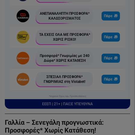
ΑΝΕΠΑΝΑΛΗΠΤΗ ΠΡΟΣΦΟΡΑ*
Πάρε
🎁
ΚΑΛΩΣΟΡΙΣΜΑΤΟΣ
ΤΑ ΕΧΕΙΣ ΟΛΑ ΜΕ ΠΡΟΣΦΟΡΑ*
Πάρε
🎁
ΧΩΡΙΣ ΡΙΣΚΟ!
Προσφορά* Γνωριμίας με 240
Πάρε
🎁
Δώρα* ΧΩΡΙΣ ΚΑΤΑΘΕΣΗ
ΣΠΕΣΙΑΛ ΠΡΟΣΦΟΡΑ*
Πάρε
🎁
ΓΝΩΡΙΜΙΑΣ στη Vistabet!
*Ισχύουν Όροι και Προϋποθέσεις
ΕΕΕΠ | 21+ | ΠΑΙΞΕ ΥΠΕΥΘΥΝΑ
Γαλλία – Σενεγάλη προγνωστικά:
Προσφορές* Χωρίς Κατάθεση!