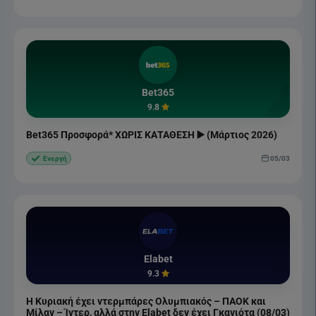
Bet365
9.8
Bet365 Προσφορά* ΧΩΡΙΣ ΚΑΤΑΘΕΣΗ ▶️ (Μάρτιος 2026)
05/03
Ενεργή
Elabet
9.3
Η Κυριακή έχει ντερμπάρες Ολυμπιακός – ΠΑΟΚ και
Μίλαν – Ίντερ, αλλά στην Elabet δεν έχει Γκανιότα (08/03)