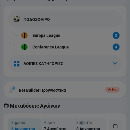
ΠΟΔΟΣΦΑΙΡΟ
Europa League
2
Conference League
4
ΛΟΙΠΕΣ ΚΑΤΗΓΟΡΙΕΣ
Hot
Bet Builder Προγνωστικά
📺 Μεταδόσεις Αγώνων
Σήμερα
Αύριο
Σάββατο
Κυριακή
6 Αυγούστου
7 Αυγούστου
8 Αυγούστου
9 Αυγούστ