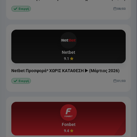
08/03
Ενεργή
Netbet
9.1
Netbet Προσφορά* ΧΩΡΙΣ ΚΑΤΑΘΕΣΗ ▶️ (Μάρτιος 2026)
01/03
Ενεργή
Fonbet
9.4