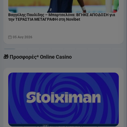
Βαγγέλης Παυλίδης – Μπαρτσελόνα: ΒΓΗΚΕ ΑΠΟΔΟΣΗ για
την ΤΕΡΑΣΤΙΑ ΜΕΤΑΓΡΑΦΗ στη Novibet
05 Αυγ 2026
🎁 Προσφορές* Online Casino