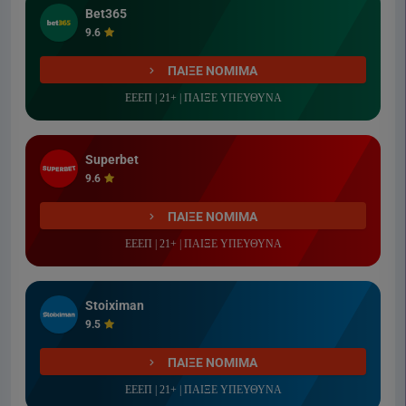
Bet365
9.6
ΠΑΙΞΕ ΝΟΜΙΜΑ
ΕΕΕΠ | 21+ | ΠΑΙΞΕ ΥΠΕΥΘΥΝΑ
Superbet
9.6
ΠΑΙΞΕ ΝΟΜΙΜΑ
ΕΕΕΠ | 21+ | ΠΑΙΞΕ ΥΠΕΥΘΥΝΑ
Stoiximan
9.5
ΠΑΙΞΕ ΝΟΜΙΜΑ
ΕΕΕΠ | 21+ | ΠΑΙΞΕ ΥΠΕΥΘΥΝΑ