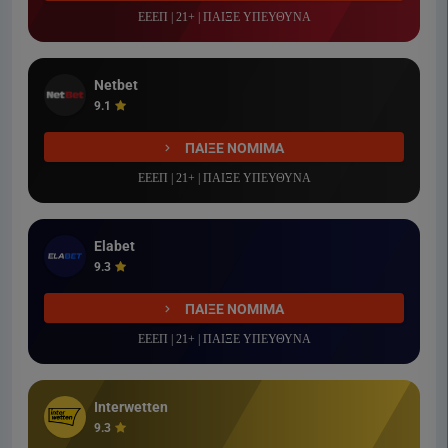
ΕΕΕΠ | 21+ | ΠΑΙΞΕ ΥΠΕΥΘΥΝΑ
Netbet
9.1
ΠΑΙΞΕ ΝΟΜΙΜΑ
ΕΕΕΠ | 21+ | ΠΑΙΞΕ ΥΠΕΥΘΥΝΑ
Elabet
9.3
ΠΑΙΞΕ ΝΟΜΙΜΑ
ΕΕΕΠ | 21+ | ΠΑΙΞΕ ΥΠΕΥΘΥΝΑ
Interwetten
9.3