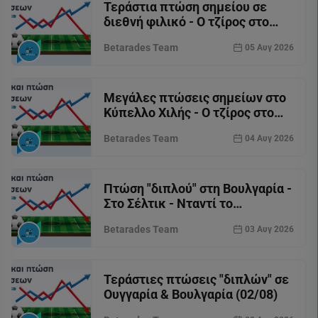
Τεράστια πτώση σημείου σε
διεθνή φιλικό - Ο τζίρος στο
Φενερμπαχτσέ - Στουρμ Γκρατς
Betarades Team
05 Αυγ 2026
Μεγάλες πτώσεις σημείων στο
Κύπελλο Χιλής - Ο τζίρος στο
Τσάμπιονς Λιγκ (04/08)
Betarades Team
04 Αυγ 2026
Πτώση "διπλού" στη Βουλγαρία -
Στο Σέλτικ - Νταντί το
ποντάρισμα (03/08)
Betarades Team
03 Αυγ 2026
Τεράστιες πτώσεις "διπλών" σε
Ουγγαρία & Βουλγαρία (02/08)