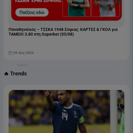
Παναθηναϊκός – ΤΣΣΚΑ 1948 Σόφιας: ΚΑΡΤΕΣ & ΓΚΟΛ για
ΤΑΜΕΙΟ 3.80 στη Superbet (05/08)
05 Αυγ 2026
🔥 Trends