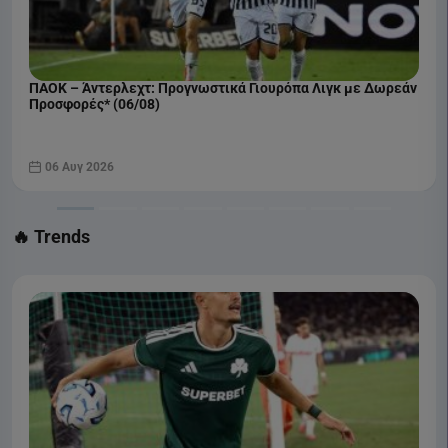
ΠΑΟΚ – Άντερλεχτ: Προγνωστικά Γιουρόπα Λιγκ με Δωρεάν
Προσφορές* (06/08)
06 Αυγ 2026
🔥 Trends