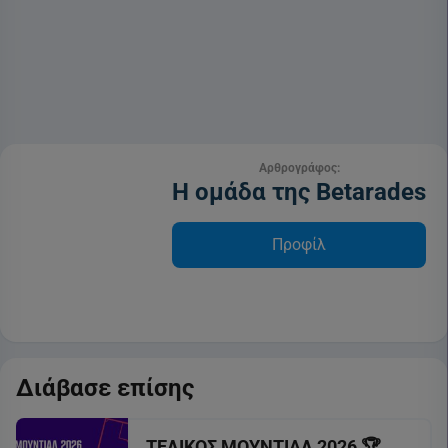
Αρθρογράφος:
Η ομάδα της Betarades
Προφίλ
Διάβασε επίσης
ΤΕΛΙΚΟΣ ΜΟΥΝΤΙΑΛ 2026 🏆