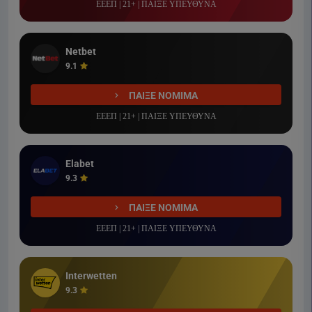
ΕΕΕΠ | 21+ | ΠΑΙΞΕ ΥΠΕΥΘΥΝΑ
Netbet
9.1
ΠΑΙΞΕ ΝΟΜΙΜΑ
ΕΕΕΠ | 21+ | ΠΑΙΞΕ ΥΠΕΥΘΥΝΑ
Elabet
9.3
ΠΑΙΞΕ ΝΟΜΙΜΑ
ΕΕΕΠ | 21+ | ΠΑΙΞΕ ΥΠΕΥΘΥΝΑ
Interwetten
9.3