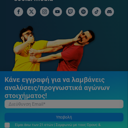
facebook social link
x social link
instagram social link
youtube social link
twitch social link
spotify social link
tiktok social link
discord soci
Κάνε εγγραφή για να λαμβάνεις
αναλύσεις/προγνωστικά αγώνων
στοιχήματος!
Υποβολή
Είμαι άνω των 21 ετών | Συμφωνώ με τους Όρους &