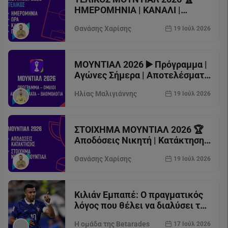
ΗΜΕΡΟΜΗΝΙΑ | ΚΑΝΑΛΙ |
ΓΗΠΕΔΟ
Θανάσης Χαρίσης
19 Ιούλ 2026
ΜΟΥΝΤΙΑΛ 2026 ▶️ Πρόγραμμα |
Αγώνες Σήμερα | Αποτελέσματα
| Κανάλι
Ηλίας Μαλιγιάννης
19 Ιούλ 2026
ΣΤΟΙΧΗΜΑ ΜΟΥΝΤΙΑΛ 2026 🏆
Αποδόσεις Νικητή | Κατάκτηση |
Παγκόσμιο Κύπελλο
Θανάσης Χαρίσης
19 Ιούλ 2026
Κιλιάν Εμπαπέ: Ο πραγματικός
λόγος που θέλει να διαλύσει την
Αγγλία είναι απίστευτος
Η ομάδα της Betarades
17 Ιούλ 2026