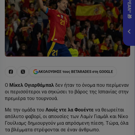
Pame
εδώ!
*Ισχ
Προ
ΕΓΓ
ΑΚΟΛΟΥΘΗΣΕ τους BETARADES στη GOOGLE
Ο
Μίκελ Ογιαρθάμπαλ
δεν ήταν το όνομα που περίμεναν
οι περισσότεροι να σηκώσει το βάρος της Ισπανίας στην
πρεμιέρα του τουρνουά.
Με την ομάδα του
Λουίς ντε λα Φουέντε
να θεωρείται
απόλυτο φαβορί, οι απουσίες των Λαμίν Γιαμάλ και Νίκο
Γουίλιαμς δημιουργούν μια απρόσμενη πίεση. Τώρα, όλα
τα βλέμματα στρέφονται σε έναν άνθρωπο.