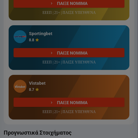
ΠΑΙΞΕ ΝΟΜΙΜΑ
ΕΕΕΠ | 21+ | ΠΑΙΞΕ ΥΠΕΥΘΥΝΑ
Sportingbet
8.8
ΠΑΙΞΕ ΝΟΜΙΜΑ
ΕΕΕΠ | 21+ | ΠΑΙΞΕ ΥΠΕΥΘΥΝΑ
Vistabet
8.7
ΠΑΙΞΕ ΝΟΜΙΜΑ
ΕΕΕΠ | 21+ | ΠΑΙΞΕ ΥΠΕΥΘΥΝΑ
Προγνωστικά Στοιχήματος