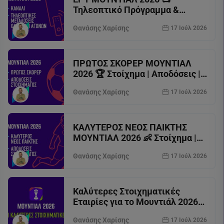
Τηλεοπτικό Πρόγραμμα &
Κανάλια Μουντιάλ
Θανάσης Χαρίσης
17 Ιούλ 2026
ΠΡΩΤΟΣ ΣΚΟΡΕΡ ΜΟΥΝΤΙΑΛ
2026 🏆 Στοίχημα | Αποδόσεις |
Παίκτες | Live Κατάταξη
Θανάσης Χαρίσης
17 Ιούλ 2026
ΚΑΛΥΤΕΡΟΣ ΝΕΟΣ ΠΑΙΚΤΗΣ
ΜΟΥΝΤΙΑΛ 2026 👶 Στοίχημα |
Αποδόσεις | Προγνωστικά
Θανάσης Χαρίσης
17 Ιούλ 2026
Καλύτερες Στοιχηματικές
Εταιρίες για το Μουντιάλ 2026
🏆 Σε ποιά εταιρεία να γραφτώ
Θανάσης Χαρίσης
17 Ιούλ 2026
για στοίχημα στο Παγκόσμιο