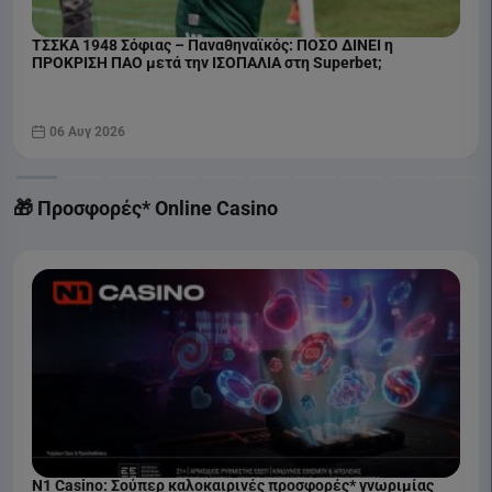
ΤΣΣΚΑ 1948 Σόφιας – Παναθηναϊκός: ΠΟΣΟ ΔΙΝΕΙ η
ΠΡΟΚΡΙΣΗ ΠΑΟ μετά την ΙΣΟΠΑΛΙΑ στη Superbet;
06 Αυγ 2026
🎁 Προσφορές* Online Casino
N1 Casino: Σούπερ καλοκαιρινές προσφορές* γνωριμίας