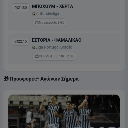
ΜΠΟΧΟΥΜ - ΧΕΡΤΑ
21:30
2. Bundesliga
Novasports 3HD
ΕΣΤΟΡΙΛ - ΦΑΜΑΛΙΚΑΟ
22:15
Liga Portugal Betclic
COSMOTE SPORT 2 HD
🎁 Προσφορές* Αγώνων Σήμερα