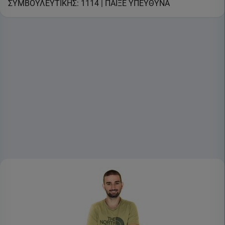
ΣΥΜΒΟΥΛΕΥΤΙΚΗΣ: 1114 | ΠΑΙΞΕ ΥΠΕΥΘΥΝΑ