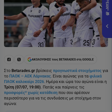
Pame
εδώ!
*Ισχ
Προ
ΕΓΓ
ΑΚΟΛΟΥΘΗΣΕ τους BETARADES στη GOOGLE
Στο
Betarades.gr
βρίσκεις
προγνωστικά στοιχήματος
για
το
ΠΑΟΚ – ΑΕΚ Λάρνακας
. Είναι αγώνας για τα
φιλικά
ΠΑΟΚ καλοκαίρι 2026
. Ημέρα και ώρα του αγώνα είναι η
Τρίτη (07/07, 19:00)
. Πατάς και παίρνεις τις
προσφορές* χωρίς κατάθεση
που σου αρέσουν
περισσότερο για να τις συνδυάσεις με στοίχημα στον
αγώνα: