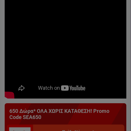
650 Δώρα* ΟΛΑ ΧΩΡΙΣ ΚΑΤΑΘΕΣΗ! Promo
Code SEA650