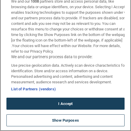
We and our
1008
partners store and access personal data, like
browsing data or unique identifiers, on your device. Selecting I Accept
ΤΣΣΚΑ 1948 Σόφιας – Παναθηναϊκός: ΠΟΣΟ ΔΙΝΕΙ η
enables tracking technologies to support the purposes shown under we
ΠΡΟΚΡΙΣΗ ΠΑΟ μετά την ΙΣΟΠΑΛΙΑ στη Superbet;
and our partners process data to provide. If trackers are disabled, some
content and ads you see may not be as relevant to you. You can
resurface this menu to change your choices or withdraw consent at any
06 Αυγ 2026
time by clicking the Show Purposes link on the bottom of the webpage
[or the floating icon on the bottom-left of the webpage, if applicable]
.Your choices will have effect within our Website. For more details,
refer to our Privacy Policy.
🎁 Προσφορές* Online Casino
We and our partners process data to provide:
Use precise geolocation data. Actively scan device characteristics for
identification. Store and/or access information on a device.
Personalised advertising and content, advertising and content
measurement, audience research and services development.
List of Partners (vendors)
I Accept
Show Purposes
N1 Casino: Σούπερ καλοκαιρινές προσφορές* γνωριμίας