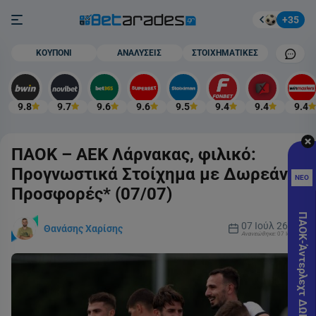
Στοίχημα
Burger button
+35
Mobile cham
ΚΟΥΠΟΝΙ
ΑΝΑΛΥΣΕΙΣ
ΣΤΟΙΧΗΜΑΤΙΚΕΣ
9.8
9.7
9.6
9.6
9.5
9.4
9.4
9.4
ΠΑΟΚ – ΑΕΚ Λάρνακας, φιλικό:
Καλο
Προ
Προγνωστικά Στοίχημα με Δωρεάν
ΝΕΟ
Γνωρ
Προσφορές* (07/07)
ΧΩΡ
ΠΑΟK-Άντερλεχτ ΔΩΡΕΑΝ* 🎁
ΚΑΤ
07 Ιούλ 26
Θανάσης Χαρίσης
Ανανεώθηκε:
07 Ιούλ 26
Pro
SUM
Εγγρ
στο