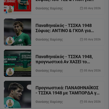
ΤΑΜΕΙΟ 3.80 στη Superbet
Θανάσης Χαρίσης
05 Αυγ 2026
(05/08)
Παναθηναϊκός - ΤΣΣΚΑ 1948
Σόφιας: ΑΝΤΙΝΟ & ΓΚΟΛ για
ΤΑΜΕΙΑΡΑ 10.53 στη
Θανάσης Χαρίσης
05 Αυγ 2026
Winmasters (05/08)
Παναθηναϊκός - ΤΣΣΚΑ 1948,
προγνωστικά Αν ΧΑΣΕΙ το
στοίχημά σου στην bet365, έχεις
Θανάσης Χαρίσης
05 Αυγ 2026
ΕΠΙΣΤΡΟΦΗ* (05/08)
Προγνωστικά: ΠΑΝΑΘΗΝΑΪΚΟΣ
- ΤΣΣΚΑ 1948 με ΤΑΜΠΟΡΔΑ για
ΤΑΜΕΙΟ 5.00 στην Elabet (05/08)
Θανάσης Χαρίσης
05 Αυγ 2026