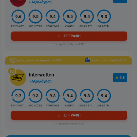
> Αξιολόγηση
9.6
9.5
9.4
9.5
9.4
9.3
ΕΞΥΠΗΡΕΤΗΣΗ
ΑΠΟΔΟΣΕΙΣ
ΠΛΗΡΩΜΕΣ
ΚΙΝΗΤΟ
ΕΙΔΙΚΑ ΣΤΟΙΧ.
LIVE BETTING
ΕΓΓΡΑΦΗ
21+ |Αρμόδιος Ρυθμιστής ΕΕΕΠ
Εγκεκριμένο τον Αύγουστο 2026
Εγκεκριμένο στην Ελλάδα
10
Interwetten
9.3
> Αξιολόγηση
9.2
9.3
9.3
9.4
9.3
9.4
ΕΞΥΠΗΡΕΤΗΣΗ
ΑΠΟΔΟΣΕΙΣ
ΠΛΗΡΩΜΕΣ
ΚΙΝΗΤΟ
ΕΙΔΙΚΑ ΣΤΟΙΧ.
LIVE BETTING
ΕΓΓΡΑΦΗ
21+ |Αρμόδιος Ρυθμιστής ΕΕΕΠ