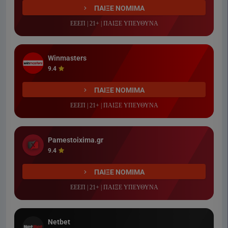
ΠΑΙΞΕ ΝΟΜΙΜΑ
ΕΕΕΠ | 21+ | ΠΑΙΞΕ ΥΠΕΥΘΥΝΑ
Winmasters
9.4
ΠΑΙΞΕ ΝΟΜΙΜΑ
ΕΕΕΠ | 21+ | ΠΑΙΞΕ ΥΠΕΥΘΥΝΑ
Pamestoixima.gr
9.4
ΠΑΙΞΕ ΝΟΜΙΜΑ
ΕΕΕΠ | 21+ | ΠΑΙΞΕ ΥΠΕΥΘΥΝΑ
Netbet