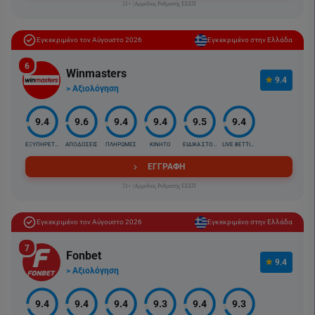
21+ |Αρμόδιος Ρυθμιστής ΕΕΕΠ
Εγκεκριμένο τον Αύγουστο 2026
Εγκεκριμένο στην Ελλάδα
6
Winmasters
9.4
> Αξιολόγηση
9.4
9.6
9.4
9.4
9.5
9.4
ΕΞΥΠΗΡΕΤΗΣΗ
ΑΠΟΔΟΣΕΙΣ
ΠΛΗΡΩΜΕΣ
ΚΙΝΗΤΟ
ΕΙΔΙΚΑ ΣΤΟΙΧ.
LIVE BETTING
ΕΓΓΡΑΦΗ
21+ |Αρμόδιος Ρυθμιστής ΕΕΕΠ
Εγκεκριμένο τον Αύγουστο 2026
Εγκεκριμένο στην Ελλάδα
7
Fonbet
9.4
> Αξιολόγηση
9.4
9.4
9.4
9.3
9.4
9.3