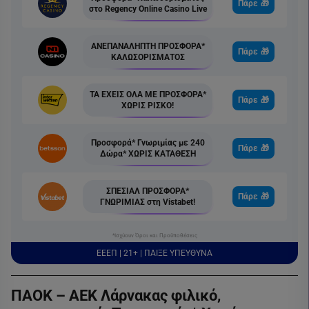
Πάρε
🎁
στο Regency Online Casino Live
ΑΝΕΠΑΝΑΛΗΠΤΗ ΠΡΟΣΦΟΡΑ*
Πάρε
🎁
ΚΑΛΩΣΟΡΙΣΜΑΤΟΣ
ΤΑ ΕΧΕΙΣ ΟΛΑ ΜΕ ΠΡΟΣΦΟΡΑ*
Πάρε
🎁
ΧΩΡΙΣ ΡΙΣΚΟ!
Προσφορά* Γνωριμίας με 240
Πάρε
🎁
Δώρα* ΧΩΡΙΣ ΚΑΤΑΘΕΣΗ
ΣΠΕΣΙΑΛ ΠΡΟΣΦΟΡΑ*
Πάρε
🎁
ΓΝΩΡΙΜΙΑΣ στη Vistabet!
*Ισχύουν Όροι και Προϋποθέσεις
ΕΕΕΠ | 21+ | ΠΑΙΞΕ ΥΠΕΥΘΥΝΑ
ΠΑΟΚ – ΑΕΚ Λάρνακας φιλικό,