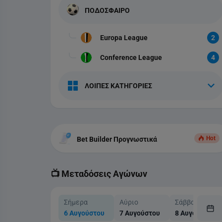
ΠΟΔΟΣΦΑΙΡΟ
Europa League
2
Conference League
4
ΛΟΙΠΕΣ ΚΑΤΗΓΟΡΙΕΣ
Hot
Bet Builder Προγνωστικά
📺 Μεταδόσεις Αγώνων
Σήμερα
Αύριο
Σάββατο
6 Αυγούστου
7 Αυγούστου
8 Αυγούστου