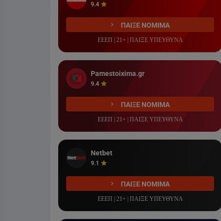
9.4
ΠΑΙΞΕ ΝΟΜΙΜΑ
ΕΕΕΠ | 21+ | ΠΑΙΞΕ ΥΠΕΥΘΥΝΑ
Pamestoixima.gr
9.4
ΠΑΙΞΕ ΝΟΜΙΜΑ
ΕΕΕΠ | 21+ | ΠΑΙΞΕ ΥΠΕΥΘΥΝΑ
Netbet
9.1
ΠΑΙΞΕ ΝΟΜΙΜΑ
ΕΕΕΠ | 21+ | ΠΑΙΞΕ ΥΠΕΥΘΥΝΑ