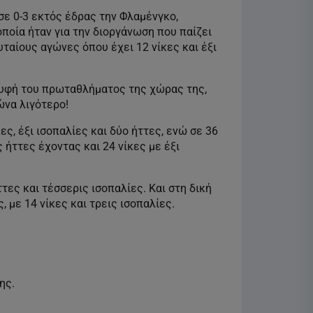
σε 0-3 εκτός έδρας την Φλαμένγκο,
ποία ήταν για την διοργάνωση που παίζει
υταίους αγώνες όπου έχει 12 νίκες και έξι
ορυφή του πρωταθλήματος της χώρας της,
ώνα λιγότερο!
ς, έξι ισοπαλίες και δύο ήττες, ενώ σε 36
 ήττες έχοντας και 24 νίκες με έξι
ττες και τέσσερις ισοπαλίες. Και στη δική
, με 14 νίκες και τρεις ισοπαλίες.
ης.