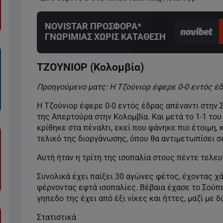
NOVISTAR ΠΡΟΣΦΟΡΑ*
ΓΝΩΡΙΜΙΑΣ ΧΩΡΙΣ ΚΑΤΑΘΕΣΗ
ΤΖΟΥΝΙΟΡ (Κολομβία)
Προηγούμενο ματς: Η Τζούνιορ έφερε 0-0 εντός έδ
Η Τζούνιορ έφερε 0-0 εντός έδρας απέναντι στην 
της Απερτούρα στην Κολομβία. Και μετά το 1-1 το
κρίθηκε στα πέναλτι, εκεί που φάνηκε πιο έτοιμη,
τελικό της διοργάνωσης, όπου θα αντιμετωπίσει σε
Αυτή ήταν η τρίτη της ισοπαλία στους πέντε τελε
Συνολικά έχει παίξει 30 αγώνες φέτος, έχοντας χά
φέρνοντας εφτά ισοπαλίες. Βέβαια έχασε το Σούπ
γηπεδο της έχει από έξι νίκες και ήττες, μαζί με δ
Στατιστικά