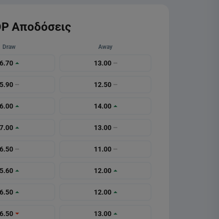
Ρ Αποδόσεις
Draw
Away
6.70
13.00
5.90
12.50
6.00
14.00
7.00
13.00
6.50
11.00
5.60
12.00
6.50
12.00
6.50
13.00