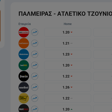
ΠΑΛΜΕΙΡΑΣ - ΑΤΛΕΤΙΚΟ ΤΖΟΥΝΙΟ
Εταιρεία
Home
1.20
1.21
1.23
1.20
1.22
1.26
1.22
1.20