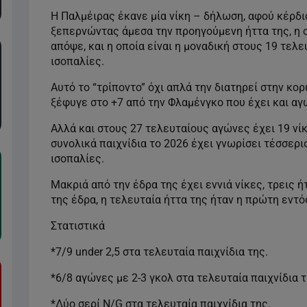
Η Παλμέιρας έκανε μία νίκη – δήλωση, αφού κέρδι
ξεπερνώντας άμεσα την προηγούμενη ήττα της, η ο
απόψε, και η οποία είναι η μοναδική στους 19 τελε
ισοπαλίες.
Αυτό το “τρίποντο” όχι απλά την διατηρεί στην κ
ξέφυγε στο +7 από την Φλαμένγκο που έχει και αγ
Αλλά και στους 27 τελευταίους αγώνες έχει 19 νίκε
συνολικά παιχνίδια το 2026 έχει γνωρίσει τέσσερις
ισοπαλίες.
Μακριά από την έδρα της έχει εννιά νίκες, τρεις ή
της έδρα, η τελευταία ήττα της ήταν η πρώτη εντός
Στατιστικά
*7/9 under 2,5 στα τελευταία παιχνίδια της.
*6/8 αγώνες με 2-3 γκολ στα τελευταία παιχνίδια τ
*Δύο σερί N/G στα τελευταία παιχνίδια της.