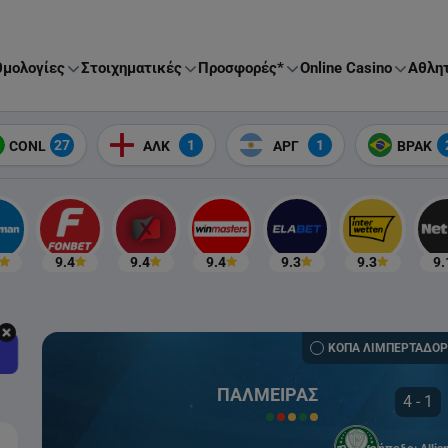
μολογίες
Στοιχηματικές
Προσφορές*
Online Casino
Αθλητ
27
1
1
CONL
ΑΛΚ
ΑΡΓ
ΒΡΑΚ
9.4
9.4
9.4
9.3
9.3
9.
ΚΟΠΑ ΛΙΜΠΕΡΤΑΔΟΡΕ
ΠΑΛΜΕΙΡΑΣ
4 - 1