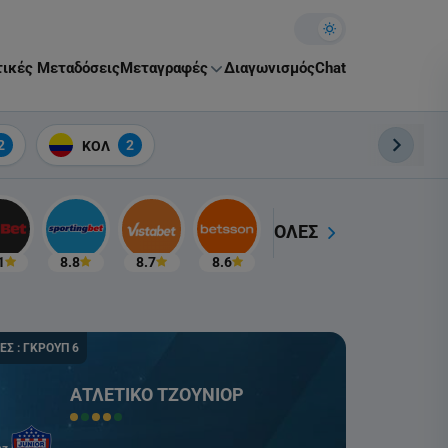
Theme toggle
ικές Μεταδόσεις
Μεταγραφές
Διαγωνισμός
Chat
2
2
ΚΟΛ
ΟΛΕΣ
1
8.8
8.7
8.6
Σ : ΓΚΡΟΥΠ 6
ΑΤΛΕΤΙΚΟ ΤΖΟΥΝΙΟΡ