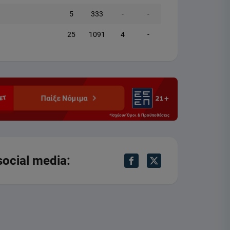
5
333
-
-
25
1091
4
-
Παίξε Νόμιμα
*Ισχύουν Όροι & Προϋποθέσεις
ocial media: