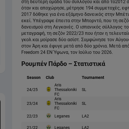
στη δεύτερη ομάδα του συλλόγου και από το2012 σ
όταν και αποχώρησε, μέτρησε 194 συμμετοχές, εφτά
2017 δόθηκε για ένα εξάμηνο δανεικός στην Μπέτι
εκεί. Υπέγραψε έπειτα στην Μπορντό, που τη σεζ
δανεισμού στη Λεγκανές. Ο ισπανικός σύλλογος το
μεταγραφή, τη σεζόν 2022/23 που ήταν η τελευταί
γκολ και μοίρασε δύο ασίστ. Συμφώνησε τον Αύγου
στον Άρη και έφυγε μετά από δύο χρόνια. Μετά απ
Freedom 24 ΕΝ Ύψωνα, τον Ιούλιο του 2026.
Ρουμπέν Πάρδο – Στατιστικά
Season
Club
Tournament
Aris
24/25
Thessaloniki
SL
FC
Aris
23/24
Thessaloniki
SL
FC
22/23
Leganes
LA2
21/22
Leganes
LA2