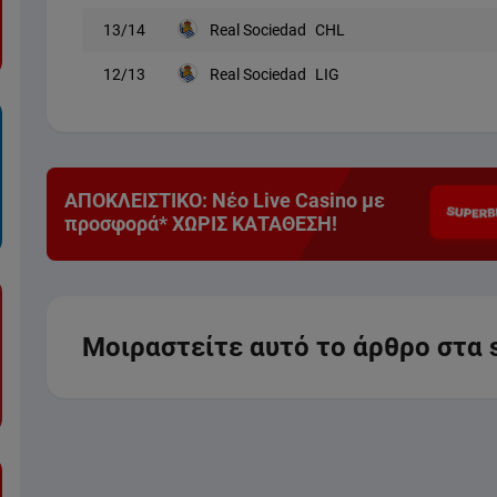
13/14
Real Sociedad
CHL
12/13
Real Sociedad
LIG
ΑΠΟΚΛΕΙΣΤΙΚΟ: Νέο Live Casino με
προσφορά* ΧΩΡΙΣ ΚΑΤΑΘΕΣΗ!
Μοιραστείτε αυτό το άρθρο στα s