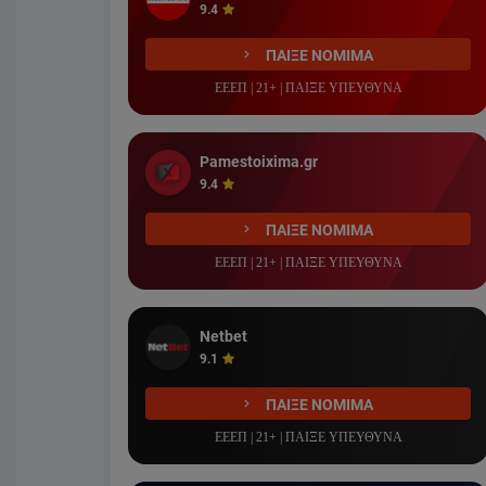
9.4
ΠΑΙΞΕ ΝΟΜΙΜΑ
ΕΕΕΠ | 21+ | ΠΑΙΞΕ ΥΠΕΥΘΥΝΑ
Pamestoixima.gr
9.4
ΠΑΙΞΕ ΝΟΜΙΜΑ
ΕΕΕΠ | 21+ | ΠΑΙΞΕ ΥΠΕΥΘΥΝΑ
Netbet
9.1
ΠΑΙΞΕ ΝΟΜΙΜΑ
ΕΕΕΠ | 21+ | ΠΑΙΞΕ ΥΠΕΥΘΥΝΑ