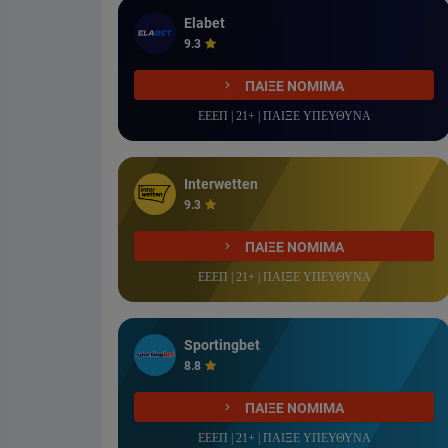
Elabet
9.3
ΠΑΙΞΕ ΝΟΜΙΜΑ
ΕΕΕΠ | 21+ | ΠΑΙΞΕ ΥΠΕΥΘΥΝΑ
Interwetten
9.3
ΠΑΙΞΕ ΝΟΜΙΜΑ
ΕΕΕΠ | 21+ | ΠΑΙΞΕ ΥΠΕΥΘΥΝΑ
Sportingbet
8.8
ΠΑΙΞΕ ΝΟΜΙΜΑ
ΕΕΕΠ | 21+ | ΠΑΙΞΕ ΥΠΕΥΘΥΝΑ