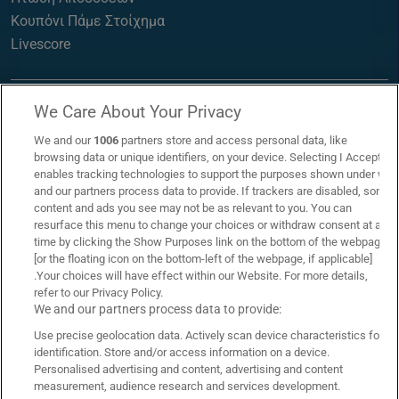
Κουπόνι Πάμε Στοίχημα
Livescore
We Care About Your Privacy
We and our
1006
partners store and access personal data, like
browsing data or unique identifiers, on your device. Selecting I Accept
enables tracking technologies to support the purposes shown under we
and our partners process data to provide. If trackers are disabled, some
content and ads you see may not be as relevant to you. You can
resurface this menu to change your choices or withdraw consent at any
time by clicking the Show Purposes link on the bottom of the webpage
[or the floating icon on the bottom-left of the webpage, if applicable]
.Your choices will have effect within our Website. For more details,
refer to our Privacy Policy.
Επικοινωνία
Links
We and our partners process data to provide:
Use precise geolocation data. Actively scan device characteristics for
Όροι Χρήσης
Πολιτική Απορρήτου
identification. Store and/or access information on a device.
Personalised advertising and content, advertising and content
Πολιτική Χρήσης Cookies
Υπεύθυνος Στοιχηματισμός
measurement, audience research and services development.