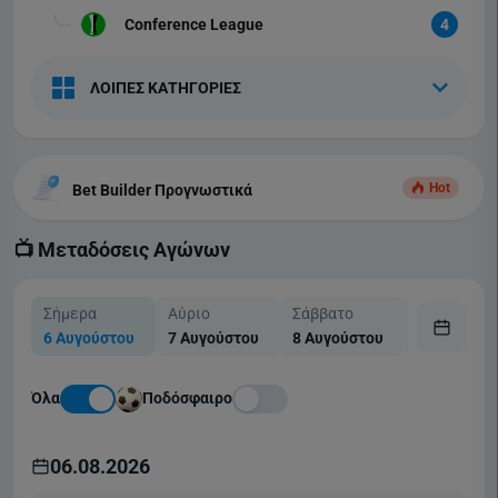
Conference League
4
ΛΟΙΠΕΣ ΚΑΤΗΓΟΡΙΕΣ
Hot
Bet Builder Προγνωστικά
📺 Μεταδόσεις Αγώνων
Σήμερα
Αύριο
Σάββατο
Κυριακή
6 Αυγούστου
7 Αυγούστου
8 Αυγούστου
9 Αυγούστ
Όλα
Ποδόσφαιρο
06.08.2026