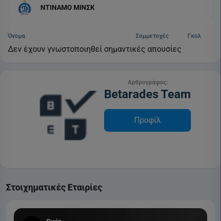
ΝΤΙΝΑΜΟ ΜΙΝΣΚ
Όνομα
Συμμετοχές
Γκολ
Δεν έχουν γνωστοποιηθεί σημαντικές απουσίες
Αρθρογράφος:
Betarades Team
Προφίλ
Στοιχηματικές Εταιρίες