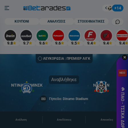
Στοίχημα
Burger button
+14
Mobile cham
ΚΟΥΠΟΝΙ
ΑΝΑΛΥΣΕΙΣ
ΣΤΟΙΧΗΜΑΤΙΚΕΣ
9.8
9.7
9.6
9.6
9.5
9.4
9.4
9.4
ΛΕΥΚΟΡΩΣΙΑ : ΠΡΕΜΙΕΡ ΛΙΓΚ
710
δώ
ΝΕΟ
ΟΛ
Αναβλήθηκε
ΚΑ
ΝΤΙΝΑΜΟ ΜΙΝΣΚ
ΝΑΦΤΑΝ
☘️ ΠΑΟ - ΤΣΣΚΑ ΔΩΡΕΑΝ* 🎁
Pr
Γήπεδο: Dinamo Stadium
SU
Εγγ
Win
Ανάλυση
Αποδόσεις
Απουσίες
ΜΟ