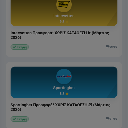
Interwetten
9.3
Interwetten Προσφορά* ΧΩΡΙΣ ΚΑΤΑΘΕΣΗ ▶️ (Μάρτιος
2026)
06/03
Ενεργή
Sportingbet
8.8
Sportingbet Προσφορά* ΧΩΡΙΣ ΚΑΤΑΘΕΣΗ 🎁 (Μάρτιος
2026)
01/03
Ενεργή