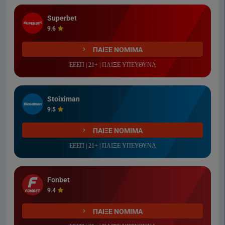
Superbet
9.6
ΠΑΙΞΕ ΝΟΜΙΜΑ
ΕΕΕΠ | 21+ | ΠΑΙΞΕ ΥΠΕΥΘΥΝΑ
Stoiximan
9.5
ΠΑΙΞΕ ΝΟΜΙΜΑ
ΕΕΕΠ | 21+ | ΠΑΙΞΕ ΥΠΕΥΘΥΝΑ
Fonbet
9.4
ΠΑΙΞΕ ΝΟΜΙΜΑ