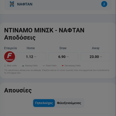
ΝΤΙΝΑΜΟ ΜΙΝΣΚ - ΝΑΦΤΑΝ
Αποδόσεις
Εταιρεία
Home
Draw
Away
1.12
6.90
23.00
Best odds
Raising Odds
Fixed Odds
Decreasing Odds
* Οι αποδόσεις υπόκεινται σε αλλαγές. Ελέγξτε πάντα ότι είναι σωστές στην στοιχηματική που τοποθετείτε
το στοίχημα σας.
Απουσίες
Γηπεδούχος
Φιλοξενούμενος