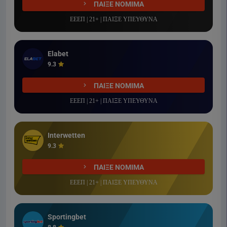
ΠΑΙΞΕ ΝΟΜΙΜΑ
ΕΕΕΠ | 21+ | ΠΑΙΞΕ ΥΠΕΥΘΥΝΑ
Elabet
9.3
ΠΑΙΞΕ ΝΟΜΙΜΑ
ΕΕΕΠ | 21+ | ΠΑΙΞΕ ΥΠΕΥΘΥΝΑ
Interwetten
9.3
ΠΑΙΞΕ ΝΟΜΙΜΑ
ΕΕΕΠ | 21+ | ΠΑΙΞΕ ΥΠΕΥΘΥΝΑ
Sportingbet