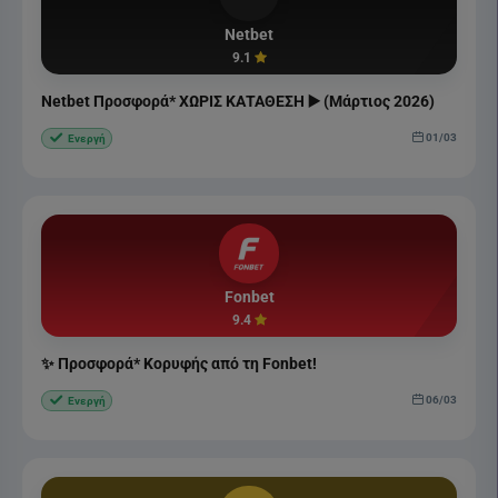
Netbet
9.1
Netbet Προσφορά* ΧΩΡΙΣ ΚΑΤΑΘΕΣΗ ▶️ (Μάρτιος 2026)
01/03
Ενεργή
Fonbet
9.4
✨ Προσφορά* Κορυφής από τη Fonbet!
06/03
Ενεργή