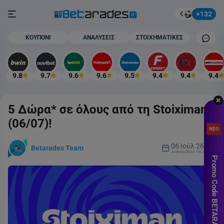
Στοίχημα
Burger button
+132
Mobile champ
ΚΟΥΠΟΝΙ
ΑΝΑΛΥΣΕΙΣ
ΣΤΟΙΧΗΜΑΤΙΚΕΣ
9.8
9.7
9.6
9.6
9.5
9.4
9.4
9.4
5 Δώρα* σε όλους από τη Stoiximan
Απο
Πρ
(06/07)!
ΧΩ
ΝΕΟ
ΚΑ
06 Ιούλ 26
Betarades Team
Ανανεώθηκε:
06 Ιούλ 26
Βάζ
Promo Code BETARADES 🎁
Co
BE
Εγγ
στη
ΜΟ