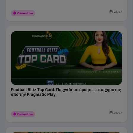
28/07
Casino Live
Football Blitz Top Card: Παιχνίδι με άρωμα… στοιχήματος
από την Pragmatic Play
26/07
Casino Live