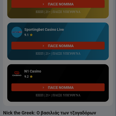
ΠΑΙΞΕ ΝΟΜΙΜΑ
ΕΕΕΠ | 21+ | ΠΑΙΞΕ ΥΠΕΥΘΥΝΑ
Sportingbet Casino Live
9.1
ΠΑΙΞΕ ΝΟΜΙΜΑ
ΕΕΕΠ | 21+ | ΠΑΙΞΕ ΥΠΕΥΘΥΝΑ
N1 Casino
9.2
ΠΑΙΞΕ ΝΟΜΙΜΑ
ΕΕΕΠ | 21+ | ΠΑΙΞΕ ΥΠΕΥΘΥΝΑ
Nick the Greek: Ο βασιλιάς των τζογαδόρων