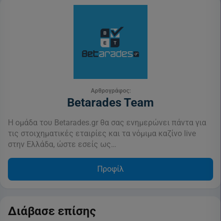
Αρθρογράφος:
Betarades Team
Η ομάδα του Betarades.gr θα σας ενημερώνει πάντα για
τις στοιχηματικές εταιρίες και τα νόμιμα καζίνο live
στην Ελλάδα, ώστε εσείς ως…
Προφίλ
Διάβασε επίσης