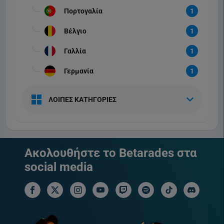
Πορτογαλία
1
Βέλγιο
1
Γαλλία
1
Γερμανία
1
ΛΟΙΠΕΣ ΚΑΤΗΓΟΡΙΕΣ
Ακολουθήστε το Betarades στα
social media
facebook social link
x social link
instagram social link
youtube social link
twitch social link
spotify social link
tiktok social link
discord soci