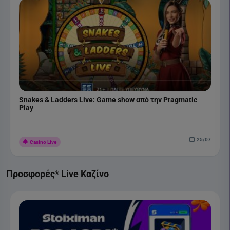
Snakes & Ladders Live: Game show από την Pragmatic
Play
25/07
Casino Live
Προσφορές* Live Καζίνο