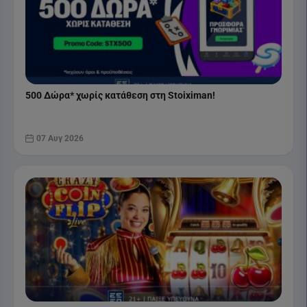
500 Δώρα* χωρίς κατάθεση στη Stoiximan!
07 Αυγ 2026