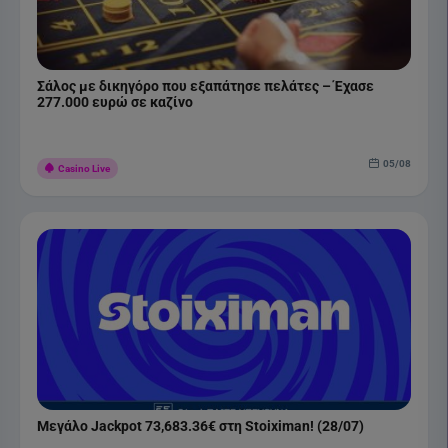
Σάλος με δικηγόρο που εξαπάτησε πελάτες – Έχασε
277.000 ευρώ σε καζίνο
05/08
Casino Live
Μεγάλο Jackpot 73,683.36€ στη Stoiximan! (28/07)