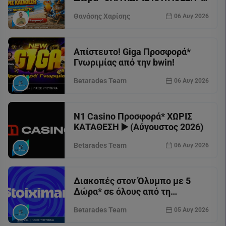
με promo code SUMMER710
Θανάσης Χαρίσης
06 Αυγ 2026
Απίστευτο! Giga Προσφορά*
Γνωριμίας από την bwin!
Betarades Team
06 Αυγ 2026
N1 Casino Προσφορά* ΧΩΡΙΣ
ΚΑΤΑΘΕΣΗ ▶️ (Αύγουστος 2026)
Betarades Team
06 Αυγ 2026
Διακοπές στον Όλυμπο με 5
Δώρα* σε όλους από τη
Stoiximan (05/08)!
Betarades Team
05 Αυγ 2026