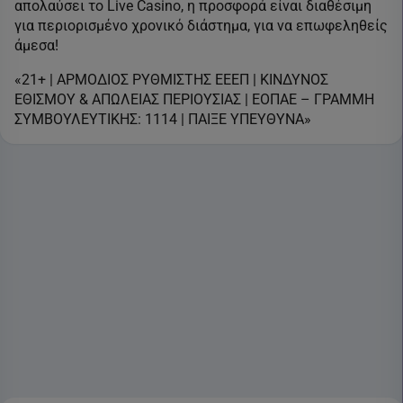
απολαύσει το Live Casino, η προσφορά είναι διαθέσιμη
για περιορισμένο χρονικό διάστημα, για να επωφεληθείς
άμεσα!
«21+ | ΑΡΜΟΔΙΟΣ ΡΥΘΜΙΣΤΗΣ ΕΕΕΠ | ΚΙΝΔΥΝΟΣ
ΕΘΙΣΜΟΥ & ΑΠΩΛΕΙΑΣ ΠΕΡΙΟΥΣΙΑΣ | ΕΟΠΑΕ – ΓΡΑΜΜΗ
ΣΥΜΒΟΥΛΕΥΤΙΚΗΣ: 1114 | ΠΑΙΞΕ ΥΠΕΥΘΥΝΑ»