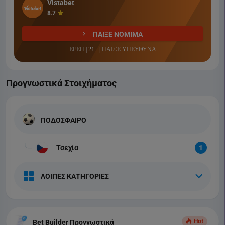
Vistabet
8.7
ΠΑΙΞΕ ΝΟΜΙΜΑ
ΕΕΕΠ | 21+ | ΠΑΙΞΕ ΥΠΕΥΘΥΝΑ
Προγνωστικά Στοιχήματος
ΠΟΔΟΣΦΑΙΡΟ
Τσεχία
1
ΛΟΙΠΕΣ ΚΑΤΗΓΟΡΙΕΣ
Hot
Bet Builder Προγνωστικά