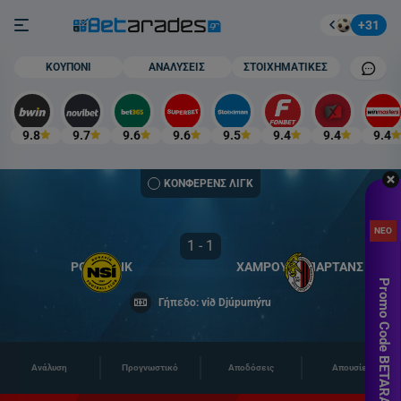
Στοίχημα
Burger button
+31
Mobile cham
ΚΟΥΠΟΝΙ
ΑΝΑΛΥΣΕΙΣ
ΣΤΟΙΧΗΜΑΤΙΚΕΣ
9.8
9.7
9.6
9.6
9.5
9.4
9.4
9.4
ΚΟΝΦΕΡΕΝΣ ΛΙΓΚ
Απο
Πρ
ΧΩ
ΝΕΟ
1 - 1
ΚΑ
ΡΟΥΝΑΒΙΚ
ΧΑΜΡΟΥΝ ΣΠΑΡΤΑΝΣ
Βάζ
Promo Code BETARADES 🎁
Co
Γήπεδο: við Djúpumýru
BE
Εγγ
Ανάλυση
Προγνωστικό
Αποδόσεις
Απουσίες
στη
ΜΟ