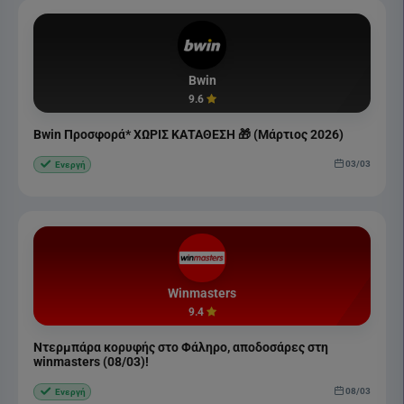
Bwin
9.6
Bwin Προσφορά* ΧΩΡΙΣ ΚΑΤΑΘΕΣΗ 🎁 (Μάρτιος 2026)
03/03
Ενεργή
Winmasters
9.4
Ντερμπάρα κορυφής στο Φάληρο, αποδοσάρες στη
winmasters (08/03)!
08/03
Ενεργή