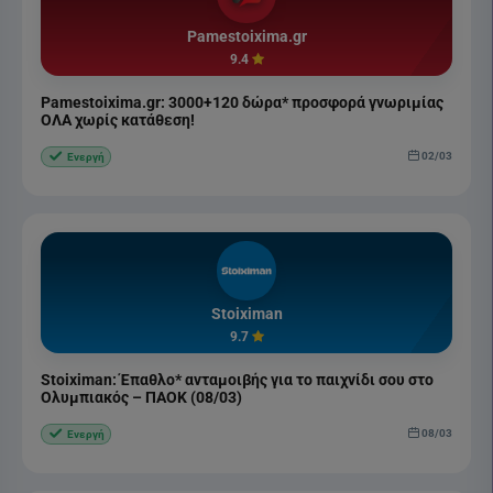
Pamestoixima.gr
9.4
Pamestoixima.gr: 3000+120 δώρα* προσφορά γνωριμίας
ΟΛΑ χωρίς κατάθεση!
02/03
Ενεργή
Stoiximan
9.7
Stoiximan: Έπαθλο* ανταμοιβής για το παιχνίδι σου στο
Ολυμπιακός – ΠΑΟΚ (08/03)
08/03
Ενεργή