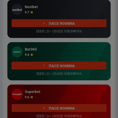
Novibet
9.7
ΠΑΙΞΕ ΝΟΜΙΜΑ
ΕΕΕΠ | 21+ | ΠΑΙΞΕ ΥΠΕΥΘΥΝΑ
Bet365
9.6
ΠΑΙΞΕ ΝΟΜΙΜΑ
ΕΕΕΠ | 21+ | ΠΑΙΞΕ ΥΠΕΥΘΥΝΑ
Superbet
9.6
ΠΑΙΞΕ ΝΟΜΙΜΑ
ΕΕΕΠ | 21+ | ΠΑΙΞΕ ΥΠΕΥΘΥΝΑ