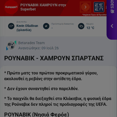
εδ
ΡΟΥΝΑΒΙΚ-ΧΑΜΡΟΥΝ στην
Superbet
*Ισ
*Ισχύουν Όροι & Προϋποθέσεις
&
Διαιτητής
Πρ
Προϊστορία δεκαετίας
Καιρός
Kevin OSullivan
-
12 °C
(Ιρλανδία)
ΕΓΓ
Betarades Team
Ανανεώθηκε:
09 Ιούλ 26
ΡΟΥΝΑΒΙΚ - ΧΑΜΡΟΥΝ ΣΠΑΡΤΑΝΣ
* Πρώτο ματς του πρώτου προκριματικού γύρου,
ακολουθεί η ρεβάνς στην αντίθετη έδρα.
* Δεν έχουν συναντηθεί στο παρελθόν.
* Το παιχνίδι θα διεξαχθεί στο Κλάκσβικ, η φυσική έδρα
της Ρούναβικ δεν πληροί τις προδιαγραφές της UEFA.
ΡΟΥΝΑΒΙΚ (Νησιά Φερόε)