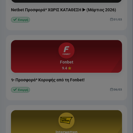
Netbet Προσφορά* ΧΩΡΙΣ ΚΑΤΑΘΕΣΗ ▶️ (Μάρτιος 2026)
01/03
Ενεργή
Fonbet
9.4
✨ Προσφορά* Κορυφής από τη Fonbet!
06/03
Ενεργή
Interwetten