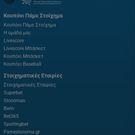
Κουπόνι Πάμε Στοίχημα
Κουπόνι Πάμε Στοίχημα
Η ομάδα μας
Livescore
Livescore Μπάσκετ
Κουπόνι Μπάσκετ
Κουπόνι Baseball
Στοιχηματικές Εταιρίες
Στοιχηματικές Εταιρίες
Superbet
Stoiximan
Bwin
Bet365
Sportingbet
Pamestoixima.gr