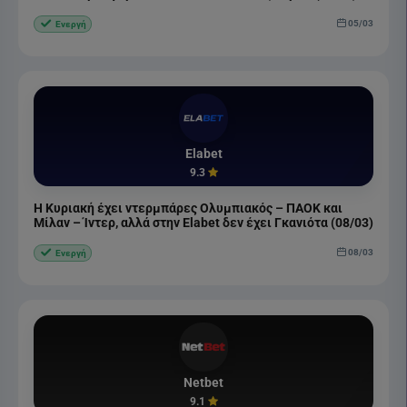
05/03
Ενεργή
Elabet
9.3
Η Κυριακή έχει ντερμπάρες Ολυμπιακός – ΠΑΟΚ και
Μίλαν – Ίντερ, αλλά στην Elabet δεν έχει Γκανιότα (08/03)
08/03
Ενεργή
Netbet
9.1