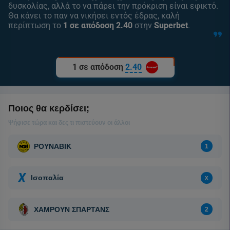
δυσκολίας, αλλά το να πάρει την πρόκριση είναι εφικτό.
Θα κάνει το παν να νικήσει εντός έδρας, καλή
περίπτωση το
1 σε απόδοση 2.40
στην
Superbet
.
1 σε απόδοση
2.40