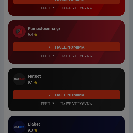
ΕΕΕΠ | 21+ | ΠΑΙΞΕ ΥΠΕΥΘΥΝΑ
Pamestoixima.gr
9.4
ΠΑΙΞΕ ΝΟΜΙΜΑ
ΕΕΕΠ | 21+ | ΠΑΙΞΕ ΥΠΕΥΘΥΝΑ
Netbet
9.1
ΠΑΙΞΕ ΝΟΜΙΜΑ
ΕΕΕΠ | 21+ | ΠΑΙΞΕ ΥΠΕΥΘΥΝΑ
Elabet
9.3