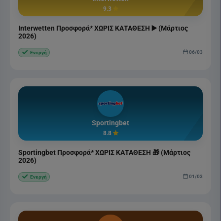
9.3
Interwetten Προσφορά* ΧΩΡΙΣ ΚΑΤΑΘΕΣΗ ▶️ (Μάρτιος
2026)
06/03
Ενεργή
Sportingbet
8.8
Sportingbet Προσφορά* ΧΩΡΙΣ ΚΑΤΑΘΕΣΗ 🎁 (Μάρτιος
2026)
01/03
Ενεργή