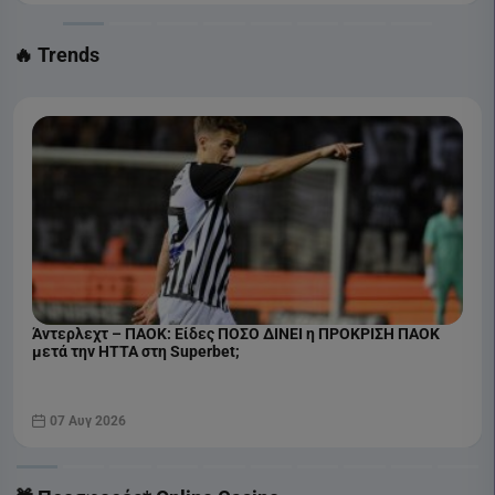
🔥 Trends
Άντερλεχτ – ΠΑΟΚ: Είδες ΠΟΣΟ ΔΙΝΕΙ η ΠΡΟΚΡΙΣΗ ΠΑΟΚ
μετά την ΗΤΤΑ στη Superbet;
07 Αυγ 2026