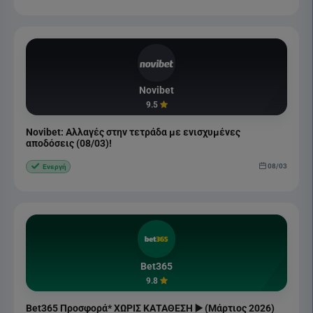
Novibet
9.5
Novibet: Αλλαγές στην τετράδα με ενισχυμένες
αποδόσεις (08/03)!
08/03
Ενεργή
Bet365
9.8
Bet365 Προσφορά* ΧΩΡΙΣ ΚΑΤΑΘΕΣΗ ▶️ (Μάρτιος 2026)