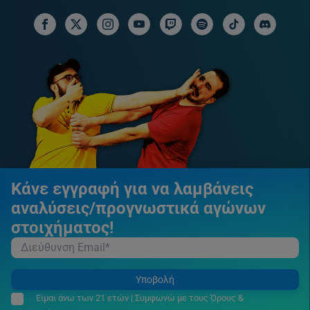
facebook social link
x social link
instagram social link
youtube social link
twitch social link
spotify social link
tiktok social link
discord soci
Κάνε εγγραφή για να λαμβάνεις
αναλύσεις/προγνωστικά αγώνων
στοιχήματος!
Υποβολή
Είμαι άνω των 21 ετών | Συμφωνώ με τους Όρους &