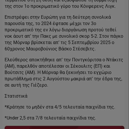
της στον 1ο προκριματικό γύρο του Κόνφερενς Λιγκ.
Επιστρέφει στην Ευρώπη για τη δεύτερη συνολικά
παρουσία της, το 2024 έφτασε μέχρι τον 3ο
προκριματικό της εν λόγω διοργάνωση προτού τεθεί
νοκ άουτ απ’ την Πακς με συνολικό σκορ 5-2. Στον πάγκο
της Μόρναρ βρίσκεται απ’ τις 5 Σεπτεμβρίου 2025 ο
60χρονος Μαυροβούνιος Βάσκο Στέσεβιτς.
Ελεύθερος αποκτήθηκε απ’ την Ποντγκόριτσα ο Ντάκιτς
(ΑΜ), παρελθόν αποτέλεσαν οι Σέκουλιτς (ΕΠ) και
Βούτσιτς (ΑΜ). Η Μόρναρ θα ξεκινήσει το εγχώριο
πρωτάθλημα στις 2 Αυγούστου μακριά απ’ την έδρα της,
σε αυτή της Γιέζερο.
Στατιστικά
*Κράτησε το μηδέν στα 4/5 τελευταία παιχνίδια της.
*Under 2,5 στα 7/8 τελευταία παιχνίδια της.