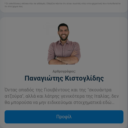
* Οι αποδόσεις υπόκεινται σε αλλαγές. Ελέγξτε πάντα ότι είναι σωστές στην στοιχηματική που τοποθετείτε
το στοίχημα σας.
Αρθρογράφος:
Παναγιώτης Κιστογλίδης
Όντας οπαδός της Γιουβέντους και της "σκουάντρα
ατζούρα", αλλά και λάτρης γενικότερα της Ιταλίας, δεν
θα μπορούσα να μην ειδικεύομαι στοιχηματικά εδώ…
Προφίλ