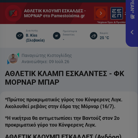
Pame
εδώ!
ΑΘΛΕΤΙΚ ΚΛΟΥΜΠ ΕΣΚΑΛΔΕΣ -
ΜΟΡΝΑΡ στο Pamestoixima.gr
*Ισχ
*Ισχύουν Όροι & Προϋποθέσεις
Προ
Διαιτητής
Προϊστορία
Καιρός
B. Kiss
δεκαετίας
25 °C
-
(Σλοβακία)
ΕΓΓ
Παναγιώτης Κιστογλίδης
Ανανεώθηκε:
09 Ιούλ 26
ΑΘΛΕΤΙΚ ΚΛΑΜΠ ΕΣΚΑΛΝΤΕΣ - ΦΚ
ΜΟΡΝΑΡ ΜΠΑΡ
*Πρώτος προκριματικός γύρος του Κόνφερενς Λιγκ.
Ακολουθεί ρεβάνς στην έδρα της Μόρναρ (16/7).
*Η νικήτρια θα αντιμετωπίσει την Βαντούζ στον 2ο
προκριματικό γύρο του Κόνφερενς Λιγκ.
ΑΘΛΕΤΙΚ ΚΛΟΥΜΠ ΕΣΚΑΛΔΕΣ (Ανδόρα)