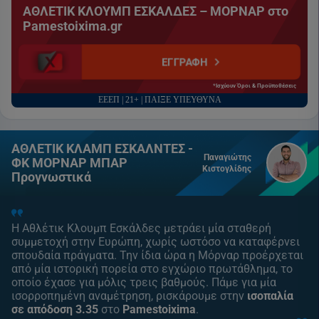
ΑΘΛΕΤΙΚ ΚΛΟΥΜΠ ΕΣΚΑΛΔΕΣ – ΜΟΡΝΑΡ στο
Pamestoixima.gr
ΕΓΓΡΑΦΗ
*Ισχύουν Όροι & Προϋποθέσεις
ΕΕΕΠ | 21+ | ΠΑΙΞΕ ΥΠΕΥΘΥΝΑ
ΑΘΛΕΤΙΚ ΚΛΑΜΠ ΕΣΚΑΛΝΤΕΣ -
Παναγιώτης
ΦΚ ΜΟΡΝΑΡ ΜΠΑΡ
Κιστογλίδης
Προγνωστικά
Η Αθλέτικ Κλουμπ Εσκάλδες μετράει μία σταθερή
συμμετοχή στην Ευρώπη, χωρίς ωστόσο να καταφέρνει
σπουδαία πράγματα. Την ίδια ώρα η Μόρναρ προέρχεται
από μία ιστορική πορεία στο εγχώριο πρωτάθλημα, το
οποίο έχασε για μόλις τρεις βαθμούς. Πάμε για μία
ισορροπημένη αναμέτρηση, ρισκάρουμε στην
ισοπαλία
σε απόδοση 3.35
στο
Pamestoixima
.