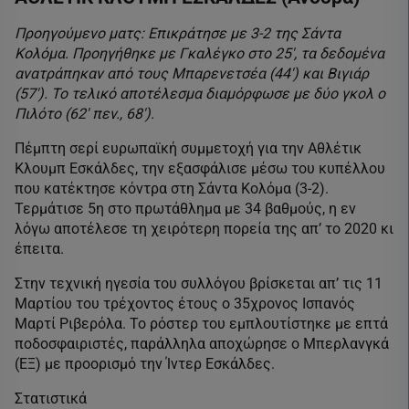
Προηγούμενο ματς: Επικράτησε με 3-2 της Σάντα
Κολόμα. Προηγήθηκε με Γκαλέγκο στο 25′, τα δεδομένα
ανατράπηκαν από τους Μπαρενετσέα (44′) και Βιγιάρ
(57′). Το τελικό αποτέλεσμα διαμόρφωσε με δύο γκολ ο
Πιλότο (62′ πεν., 68′).
Πέμπτη σερί ευρωπαϊκή συμμετοχή για την Αθλέτικ
Κλουμπ Εσκάλδες, την εξασφάλισε μέσω του κυπέλλου
που κατέκτησε κόντρα στη Σάντα Κολόμα (3-2).
Τερμάτισε 5η στο πρωτάθλημα με 34 βαθμούς, η εν
λόγω αποτέλεσε τη χειρότερη πορεία της απ’ το 2020 κι
έπειτα.
Στην τεχνική ηγεσία του συλλόγου βρίσκεται απ’ τις 11
Μαρτίου του τρέχοντος έτους ο 35χρονος Ισπανός
Μαρτί Ριβερόλα. Το ρόστερ του εμπλουτίστηκε με επτά
ποδοσφαιριστές, παράλληλα αποχώρησε ο Μπερλανγκά
(ΕΞ) με προορισμό την Ίντερ Εσκάλδες.
Στατιστικά