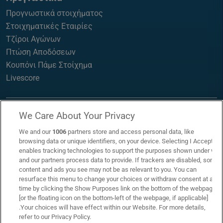
Προγνωστικά στοιχήματος
Στοιχηματικές Εταιρίες
Τζίροι Αγώνων
Πτώση Αποδόσεων
Κουπόνι Πάμε Στοίχημα
Livescore
We Care About Your Privacy
We and our
1006
partners store and access personal data, like
browsing data or unique identifiers, on your device. Selecting I Accept
enables tracking technologies to support the purposes shown under we
and our partners process data to provide. If trackers are disabled, some
content and ads you see may not be as relevant to you. You can
resurface this menu to change your choices or withdraw consent at any
time by clicking the Show Purposes link on the bottom of the webpage
[or the floating icon on the bottom-left of the webpage, if applicable]
.Your choices will have effect within our Website. For more details,
refer to our Privacy Policy.