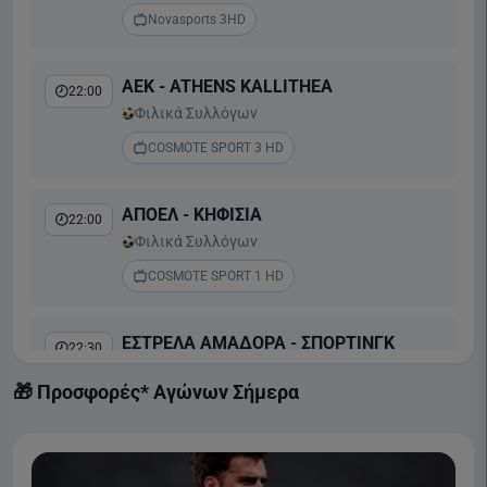
Novasports 3HD
ΑΕΚ - ATHENS KALLITHEA
22:00
Φιλικά Συλλόγων
COSMOTE SPORT 3 HD
ΑΠΟΕΛ - ΚΗΦΙΣΙΑ
22:00
Φιλικά Συλλόγων
COSMOTE SPORT 1 HD
ΕΣΤΡΕΛΑ ΑΜΑΔΟΡΑ - ΣΠΟΡΤΙΝΓΚ
22:30
Liga Portugal Betclic
🎁 Προσφορές* Αγώνων Σήμερα
COSMOTE SPORT 2 HD