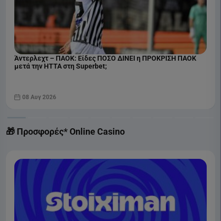
Άντερλεχτ – ΠΑΟΚ: Είδες ΠΟΣΟ ΔΙΝΕΙ η ΠΡΟΚΡΙΣΗ ΠΑΟΚ
μετά την ΗΤΤΑ στη Superbet;
08 Αυγ 2026
🎁 Προσφορές* Online Casino