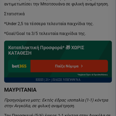
αντιμετωπίσει την Μποτσουάνα σε φιλική αναμέτρηση.
Στατιστικά
*Under 2,5 τα τέσσερα τελευταία παιχνίδια της.
*Goal/Goal τα 3/5 τελευταία παιχνίδια της.
Καταπληκτική Προσφορά* 🎁 ΧΩΡΙΣ
ΚΑΤΑΘΕΣΗ
Παίξε Νόμιμα
*Ισχύουν Όροι & Προϋποθέσεις
ΕΕΕΠ | 21+ | ΠΑΙΞΕ ΥΠΕΥΘΥΝΑ
ΜΑΥΡΙΤΑΝΙΑ
Προηγούμενο ματς: Εκτός έδρας ισοπαλία (1-1) κόντρα
στην Ανγκόλα, σε φιλική αναμέτρηση.
Την Παρασκευή (5/6) έφερε 1-1 κόντρα στην Ανγκόλα σε