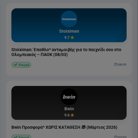
Stoiximan
9.7
Stoiximan: Έπαθλο* ανταμοιβής για το παιχνίδι σου στο
Ολυμπιακός – ΠΑΟΚ (08/03)
08/03
Ενεργή
Bwin
9.6
Bwin Προσφορά* ΧΩΡΙΣ ΚΑΤΑΘΕΣΗ 🎁 (Μάρτιος 2026)
03/03
Ενεργή