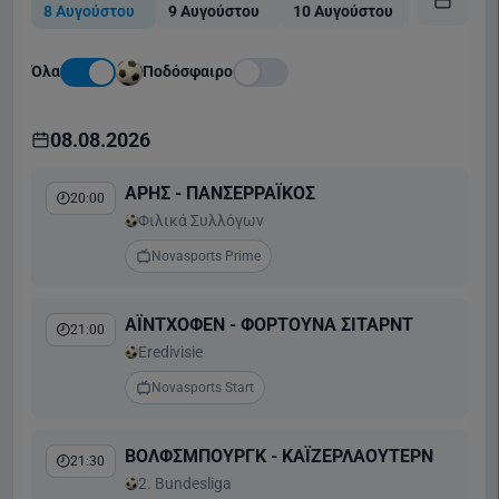
8 Αυγούστου
9 Αυγούστου
10 Αυγούστου
11 Αυγούσ
Όλα
Ποδόσφαιρο
08.08.2026
ΑΡΗΣ - ΠΑΝΣΕΡΡΑΪΚΟΣ
20:00
Φιλικά Συλλόγων
Novasports Prime
ΑΪΝΤΧΟΦΕΝ - ΦΟΡΤΟΥΝΑ ΣΙΤΑΡΝΤ
21:00
Eredivisie
Novasports Start
ΒΟΛΦΣΜΠΟΥΡΓΚ - ΚΑΪΖΕΡΛΑΟΥΤΕΡΝ
21:30
2. Bundesliga