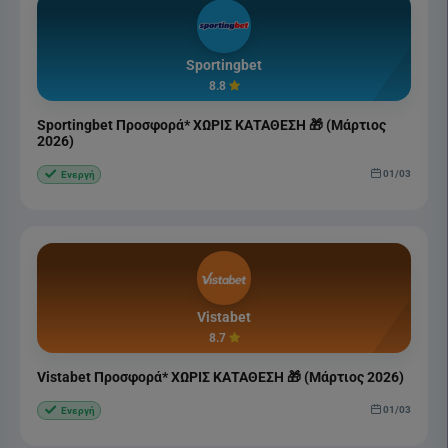
Sportingbet
8.8
Sportingbet Προσφορά* ΧΩΡΙΣ ΚΑΤΑΘΕΣΗ 🎁 (Μάρτιος
2026)
01/03
Ενεργή
Vistabet
8.7
Vistabet Προσφορά* ΧΩΡΙΣ ΚΑΤΑΘΕΣΗ 🎁 (Μάρτιος 2026)
01/03
Ενεργή