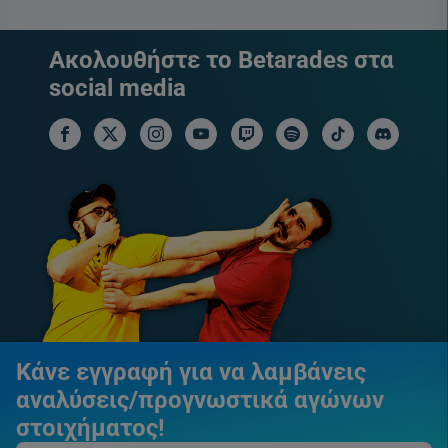
Ακολουθήστε το Betarades στα
social media
facebook social link
x social link
instagram social link
youtube social link
twitch social link
spotify social link
tiktok social link
discord soci
Κάνε εγγραφή για να λαμβάνεις
αναλύσεις/προγνωστικά αγώνων
στοιχήματος!