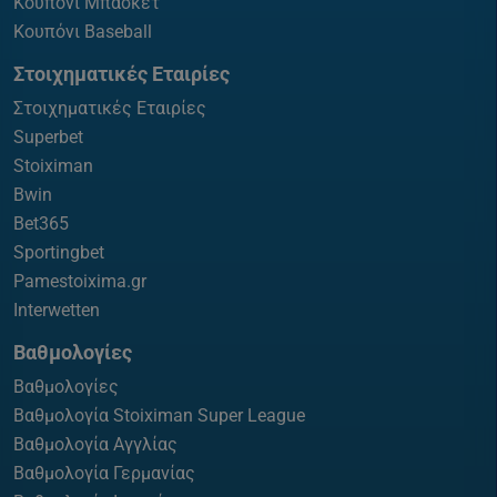
Κουπόνι Μπάσκετ
Κουπόνι Baseball
Στοιχηματικές Εταιρίες
Στοιχηματικές Εταιρίες
Superbet
Stoiximan
Bwin
Bet365
Sportingbet
Pamestoixima.gr
Interwetten
Βαθμολογίες
Βαθμολογίες
Βαθμολογία Stoiximan Super League
Βαθμολογία Αγγλίας
Βαθμολογία Γερμανίας