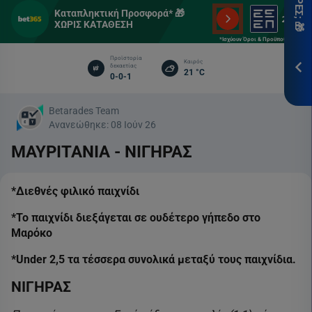
*Ισ
Καταπληκτική Προσφορά* 🎁
&
ΧΩΡΙΣ ΚΑΤΑΘΕΣΗ
Προ
*Ισχύουν Όροι & Προϋποθέσεις
Προϊστορία
Καιρός
δεκαετίας
ΕΓΓ
21 °C
0-0-1
Betarades Team
Ανανεώθηκε:
08 Ιούν 26
ΜΑΥΡΙΤΑΝΙΑ - ΝΙΓΗΡΑΣ
*Διεθνές φιλικό παιχνίδι
*Το παιχνίδι διεξάγεται σε ουδέτερο γήπεδο στο
Μαρόκο
*Under 2,5 τα τέσσερα συνολικά μεταξύ τους παιχνίδια.
ΝΙΓΗΡΑΣ