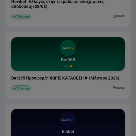
Novibet: Αλλαγές στην τετράδα με ενισχυμένες
αποδόσεις (08/03)!
08/03
Ενεργή
Bet365
9.8
Bet365 Προσφορά* ΧΩΡΙΣ ΚΑΤΑΘΕΣΗ ▶️ (Μάρτιος 2026)
05/03
Ενεργή
Elabet