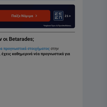
Παίξε Νόμιμα
*Ισχύουν Όροι & Προϋποθέσεις
 οι Betarades;
ρα προγνωστικά στοιχήματος
στην
, έχεις καθημερινά νέα προγνωστικά για