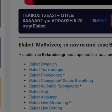
ΤΕΛΙΚΟΣ ΤΣΕΛΣΙ – ΣΙΤΙ με
ΧΑΑΛΑΝΤ για ΑΠΟΔΟΣΗ 5.75
στην Elabet
Elabet: Μαθαίνεις τα πάντα από τους 
Η ομάδα του
Betarades.gr
σου παρουσιάζει
τα… πά
Elabet Εγγραφή
Elabet Ταυτοποίηση
Elabet Προσφορές
*
Elabet Προσφορά* Χωρίς Κατάθεση
Elabet Κωδικός Προσφοράς
*
Elabet App
Elabet Ανάληψη
Elabet Live Streaming
*
Elabet Live Betting