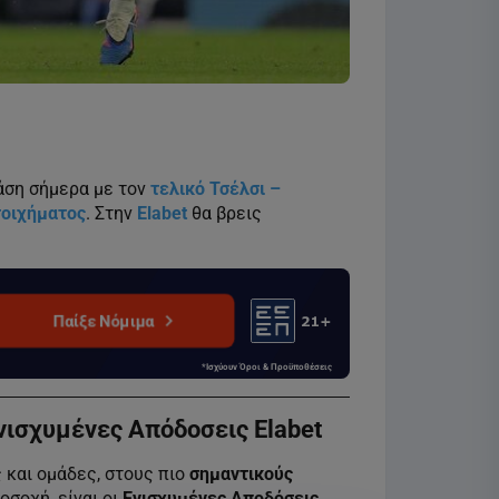
Σάββατο
15 Αυγούστου
ράση σήμερα με τον
τελικό Τσέλσι –
τοιχήματος
. Στην
Elabet
θα βρεις
Παίξε Νόμιμα
*Ισχύουν Όροι & Προϋποθέσεις
νισχυμένες Απόδοσεις Elabet
 και ομάδες, στους πιο
σημαντικούς
οσοχή, είναι οι
Ενισχυμένες
Αποδόσεις
.