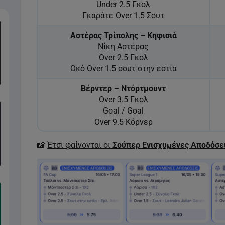
Under 2.5 Γκολ
Γκαράτε Over 1.5 Σουτ
Αστέρας Τρίπολης – Κηφισιά
Νίκη Αστέρας
Over 2.5 Γκολ
Οκό Over 1.5 σουτ στην εστία
Βέρντερ – Ντόρτμουντ
Over 3.5 Γκολ
Goal / Goal
Over 9.5 Κόρνερ
📸
Έτσι φαίνονται οι
Σούπερ Ενισχυμένες Αποδόσε