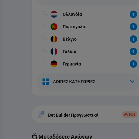
Ολλανδία
1
Πορτογαλία
1
Βέλγιο
1
Γαλλία
1
Γερμανία
1
ΛΟΙΠΕΣ ΚΑΤΗΓΟΡΙΕΣ
Hot
Bet Builder Προγνωστικά
📺 Μεταδόσεις Αγώνων