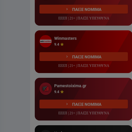
ΠΑΙΞΕ ΝΟΜΙΜΑ
ΕΕΕΠ | 21+ | ΠΑΙΞΕ ΥΠΕΥΘΥΝΑ
Winmasters
9.4
ΠΑΙΞΕ ΝΟΜΙΜΑ
ΕΕΕΠ | 21+ | ΠΑΙΞΕ ΥΠΕΥΘΥΝΑ
Pamestoixima.gr
9.4
ΠΑΙΞΕ ΝΟΜΙΜΑ
ΕΕΕΠ | 21+ | ΠΑΙΞΕ ΥΠΕΥΘΥΝΑ