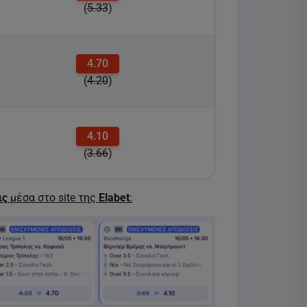
(
5.33
)
4.70
(
4.20
)
4.10
(
3.66
)
ις
μέσα στο site της
Elabet
: