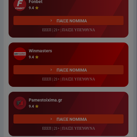
Fonbet
9.4
ΠΑΙΞΕ ΝΟΜΙΜΑ
ΕΕΕΠ | 21+ | ΠΑΙΞΕ ΥΠΕΥΘΥΝΑ
Winmasters
9.4
ΠΑΙΞΕ ΝΟΜΙΜΑ
ΕΕΕΠ | 21+ | ΠΑΙΞΕ ΥΠΕΥΘΥΝΑ
Pamestoixima.gr
9.4
ΠΑΙΞΕ ΝΟΜΙΜΑ
ΕΕΕΠ | 21+ | ΠΑΙΞΕ ΥΠΕΥΘΥΝΑ