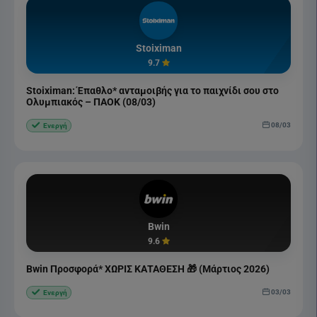
Stoiximan
9.7
Stoiximan: Έπαθλο* ανταμοιβής για το παιχνίδι σου στο
Ολυμπιακός – ΠΑΟΚ (08/03)
08/03
Ενεργή
Bwin
9.6
Bwin Προσφορά* ΧΩΡΙΣ ΚΑΤΑΘΕΣΗ 🎁 (Μάρτιος 2026)
03/03
Ενεργή