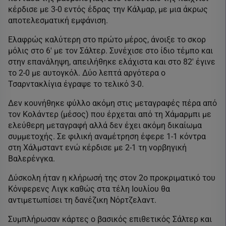
κέρδισε με 3-0 εντός έδρας την Κάλμαρ, με μια άκρως
αποτελεσματική εμφάνιση.
Ελαφρώς καλύτερη στο πρώτο μέρος, άνοιξε το σκορ
μόλις στο 6′ με τον Σάλτερ. Συνέχισε στο ίδιο τέμπο και
στην επανάληψη, απειλήθηκε ελάχιστα και στο 82′ έγινε
το 2-0 με αυτογκόλ. Δύο λεπτά αργότερα ο
Τσαρντακλίγια έγραψε το τελικό 3-0.
Δεν κουνήθηκε φύλλο ακόμη στις μεταγραφές πέρα από
τον Κολάντερ (μέσος) που έρχεται από τη Χάμαρμπι με
ελεύθερη μεταγραφή αλλά δεν έχει ακόμη δικαίωμα
συμμετοχής. Σε φιλική αναμέτρηση έφερε 1-1 κόντρα
στη Χάλμσταντ ενώ κέρδισε με 2-1 τη νορβηγική
Βαλερένγκα.
Δύσκολη ήταν η κλήρωσή της στον 2ο προκριματικό του
Κόνφερενς Λιγκ καθώς στα τέλη Ιουλίου θα
αντιμετωπίσει τη δανέζικη Νόρτζελαντ.
Συμπλήρωσαν κάρτες ο βασικός επιθετικός Σάλτερ και