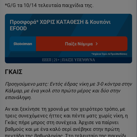
*G/G τα 10/14 τελευταία παιχνίδια της.
Προσφορά* ΧΩΡΙΣ ΚΑΤΑΘΕΣΗ & Κουπόνι
EFOOD
Παίξε Νόμιμα
*Ισχύουν Όροι & Προϋποθέσεις
ΕΕΕΠ | 21+ | ΠΑΙΞΕ ΥΠΕΥΘΥΝΑ
ΓΚΑΙΣ
Προηγούμενο ματς: Εντός έδρας νίκη με 3-0 κόντρα στην
Κάλμαρ, με ένα γκολ στο πρώτο μέρος και δύο στην
επανάληψη.
Αν και ξεκίνησε τη χρονιά με τον χειρότερο τρόπο, με
τρεις συνεχόμενες ήττες και πέντε ματς χωρίς νίκη, η
Γκάις πήρε μπρος στη συνέχεια. Άρχισε να παίρνει
βαθμούς και με ένα καλό σερί ανέβηκε στην πρώτη
πεντάδα της βαθμολογίας. Στο τελευταίο της παιχνίδι