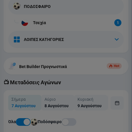
ΠΟΔΟΣΦΑΙΡΟ
Τσεχία
1
ΛΟΙΠΕΣ ΚΑΤΗΓΟΡΙΕΣ
Hot
Bet Builder Προγνωστικά
📺 Μεταδόσεις Αγώνων
Σήμερα
Αύριο
Κυριακή
Δευτέρα
7 Αυγούστου
8 Αυγούστου
9 Αυγούστου
10 Αυγούσ
Όλα
Ποδόσφαιρο