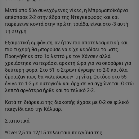
Μετά από δύο συνεχόμενες νίκες, η Μπρομαποϊκάρνα
απέσπασε 2-2 στην έδρα της Ντέγκερφορς και και
παρέμεινε κοντά στην πρώτη τριάδα, είναι στο -3 αυτή
τη στιγμή.
Εξαιρετική εμφάνιση, αν ήταν πιο αποτελεσματική και
πιο τυχερή θα μπορούσε να είχε κερδίσει το ματς.
Προηγήθηκε στο 1ο λεπτό με τον Χάνσεν αλλά
χρειάστηκε να περάσει αρκετή ώρα για να σκοράρει για
δεύτερη φορά. Στο 51′ ο Στραντ έγραψε το 2-0 και όλα
έμοιαζαν πως θα «κλειδώσει» τη νίκη. Ωστόσο στο 55′
έγινε το 1-2 με αυτογκόλ και άρχισε να αγχώνεται. Οκτώ
λεπτά αργότερα ήρθε και το τελικό 2-2.
Κατά τη διάρκεια της διακοπής έχασε με 0-2 σε φιλικό
παιχνίδι από την Κάλμαρ.
Στατιστικά
*Over 2,5 τα 12/15 τελευταία παιχνίδια της.