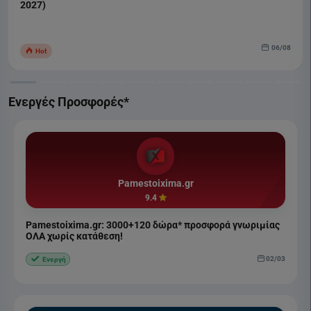
2027)
06/08
Hot
Ενεργές Προσφορές*
Pamestoixima.gr
9.4
Pamestoixima.gr: 3000+120 δώρα* προσφορά γνωριμίας
ΟΛΑ χωρίς κατάθεση!
02/03
Ενεργή