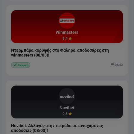
Winmasters
9.4
Ντερμπάρα κορυφής στο Φάληρο, αποδοσάρες στη
winmasters (08/03)!
08/03
Ενεργή
Novibet
9.5
Novibet: Αλλαγές στην τετράδα με ενισχυμένες
αποδόσεις (08/03)!