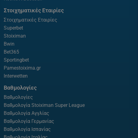
Στοιχηματικές Εταιρίες
Στοιχηματικές Εταιρίες
Superbet
Stoiximan
Bwin
Bet365
Sportingbet
Pamestoixima.gr
Interwetten
Βαθμολογίες
Βαθμολογίες
Βαθμολογία Stoiximan Super League
Βαθμολογία Αγγλίας
Βαθμολογία Γερμανίας
Βαθμολογία Ισπανίας
Βαθμολογία Ιταλίας