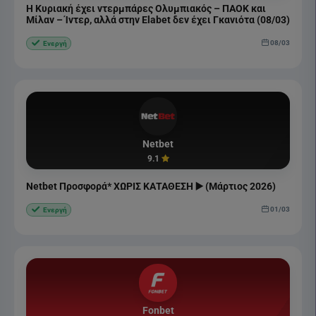
Η Κυριακή έχει ντερμπάρες Ολυμπιακός – ΠΑΟΚ και
Μίλαν – Ίντερ, αλλά στην Elabet δεν έχει Γκανιότα (08/03)
08/03
Ενεργή
Netbet
9.1
Netbet Προσφορά* ΧΩΡΙΣ ΚΑΤΑΘΕΣΗ ▶️ (Μάρτιος 2026)
01/03
Ενεργή
Fonbet