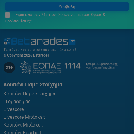
Υποβολή
Είμαι άνω των 21 ετών | Συμφωνώ με τους Όρους &
Προϋποθέσεις*
© Copyright 2026 Betarades
21+
Κουπόνι Πάμε Στοίχημα
Κουπόνι Πάμε Στοίχημα
Η ομάδα μας
Livescore
Livescore Μπάσκετ
Κουπόνι Μπάσκετ
Κουπόνι Baseball