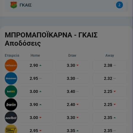
ΜΠΡΟΜΑΠΟΪΚΑΡΝΑ - ΓΚΑΙΣ
Αποδόσεις
Εταιρεία
Home
Draw
Away
2.90
3.30
2.38
2.95
3.30
2.32
3.00
3.40
2.25
3.90
2.40
2.25
3.00
3.30
2.35
2.95
3.35
2.35