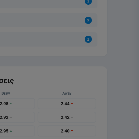
σεις
Draw
Away
2.98
2.44
2.92
2.42
2.95
2.40