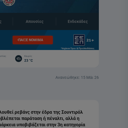
 Nicola
ς
Απουσίες
Ενδεκάδες
ΠΑΙΞΕ ΝΟΜΙΜΑ
*Ισχύουν Όροι & Προϋποθέσεις
ετίας
Καιρός
23 °C
Ανανεώθηκε:
15 Μάι 26
ολουθεί ρεβάνς στην έδρα της Σουντιρόλ
οβλέπεται παράταση ή πέναλτι, αλλά η
ιάρκεια υποβιβάζεται στην 3η κατηγορία