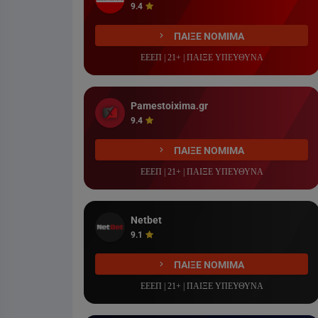
9.4
ΠΑΙΞΕ ΝΟΜΙΜΑ
ΕΕΕΠ | 21+ | ΠΑΙΞΕ ΥΠΕΥΘΥΝΑ
Pamestoixima.gr
9.4
ΠΑΙΞΕ ΝΟΜΙΜΑ
ΕΕΕΠ | 21+ | ΠΑΙΞΕ ΥΠΕΥΘΥΝΑ
Netbet
9.1
ΠΑΙΞΕ ΝΟΜΙΜΑ
ΕΕΕΠ | 21+ | ΠΑΙΞΕ ΥΠΕΥΘΥΝΑ