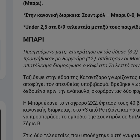
(Μπάρι).
*Στην κανονική διάρκεια: Σουντιρόλ – Μπάρι 0-0, 
*Under 2,5 στα 8/9 τελευταία μεταξύ τους παιχνίδι
ΜΠΑΡΙ
Προηγούμενο ματς: Επικράτησε εκτός έδρας (3-2) 
προηγήθηκαν με Βεργκάρα (12′), απάντησαν οι Μοντσί
αποτέλεσμα διαμόρφωσε ο Κοφί στο 7ο λεπτό των
Ταξίδεψε στην έδρα της Καταντζάρο γνωρίζοντας π
αποφύγει τον απευθείας υποβιβασμό. Βρέθηκε νωρ
δεδομένα πριν την ανάπαυλα, σκοράροντας δύο φορέ
Η Μπάρι έκανε το νικηφόρο 2Χ2, έφτασε τους 40 β
κανονικής διάρκειας, στο +3 από Ρετζιάνα και +5 
να προσπεράσει το εμπόδιο της Σουντιρόλ σε διπλ
Σέριε Β.
Στις δύο τελευταίες που υποδέχτηκε αυτή γνώρισε 