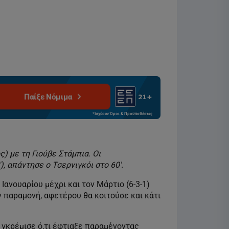
Παίξε Νόμιμα
*Ισχύουν Όροι & Προϋποθέσεις
) με τη Γιούβε Στάμπια. Οι
, απάντησε ο Τσερνιγκόι στο 60′.
Ιανουαρίου μέχρι και τον Μάρτιο (6-3-1)
 παραμονή, αφετέρου θα κοιτούσε και κάτι
 γκρέμισε ό,τι έφτιαξε παραμένοντας