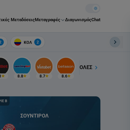
Theme toggle
ικές Μεταδόσεις
Μεταγραφές
Διαγωνισμός
Chat
2
2
ΚΟΛ
ΟΛΕΣ
1
8.8
8.7
8.6
ΡΙΕ B
ΣΟΥΝΤΙΡΟΛ