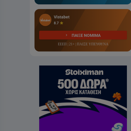
Vistabet
8.7
ΠΑΙΞΕ ΝΟΜΙΜΑ
ΕΕΕΠ | 21+ | ΠΑΙΞΕ ΥΠΕΥΘΥΝΑ