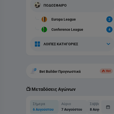
ΠΟΔΟΣΦΑΙΡΟ
Europa League
2
Conference League
4
ΛΟΙΠΕΣ ΚΑΤΗΓΟΡΙΕΣ
Hot
Bet Builder Προγνωστικά
📺 Μεταδόσεις Αγώνων
Σήμερα
Αύριο
Σάββατο
6 Αυγούστου
7 Αυγούστου
8 Αυγούστου