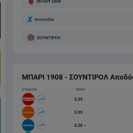
ΜΠΑΡΙ 1908 - ΣΟΥΝΤΙΡΟΛ Αποδό
Εταιρεία
Home
3.25
3.05
3.20