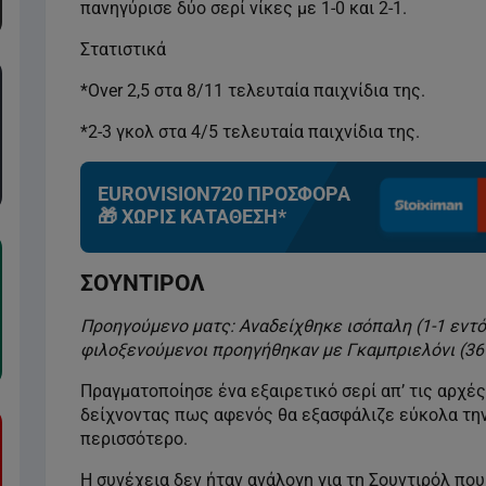
πανηγύρισε δύο σερί νίκες με 1-0 και 2-1.
Στατιστικά
*Over 2,5 στα 8/11 τελευταία παιχνίδια της.
*2-3 γκολ στα 4/5 τελευταία παιχνίδια της.
EUROVISION720 ΠΡΟΣΦΟΡΑ
🎁 ΧΩΡΙΣ ΚΑΤΑΘΕΣΗ*
ΣΟΥΝΤΙΡΟΛ
Προηγούμενο ματς: Αναδείχθηκε ισόπαλη (1-1 εντός
φιλοξενούμενοι προηγήθηκαν με Γκαμπριελόνι (36′)
Πραγματοποίησε ένα εξαιρετικό σερί απ’ τις αρχές 
δείχνοντας πως αφενός θα εξασφάλιζε εύκολα την
περισσότερο.
Η συνέχεια δεν ήταν ανάλογη για τη Σουντιρόλ που