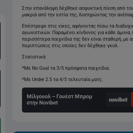
Στην επανάληψη δέχθηκε ασφυκτική πίεση από το
μακριά από την εστία της, διατηρώντας την ανέπα
Επέστρεψε στις νίκες, αφήνοντας πίσω τα διαδοχ
αγωνιστικών. Παραμένει κίνδυνος για κάθε άμυνα, 
περισσότερα παιχνίδια της δεν είναι σταθερή, με 
περιπτώσεις στις οποίες δεν δέχθηκε γκολ.
Στατιστικά
*Με No Goal τα 3/5 πρόσφατα παιχνίδια.
*Με Under 2.5 τα 4/5 τελευταία ματς.
Μίλγουολ – Γουέστ Μπρομ
στην Novibet