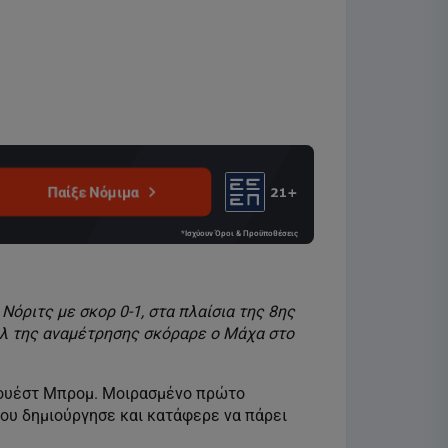
Παίξε Νόμιμα
*Ισχύουν Όροι & Προϋποθέσεις
Νόριτς με σκορ 0-1, στα πλαίσια της 8ης
ολ της αναμέτρησης σκόραρε ο Μάχα στο
 Γουέστ Μπρομ. Μοιρασμένο πρώτο
που δημιούργησε και κατάφερε να πάρει