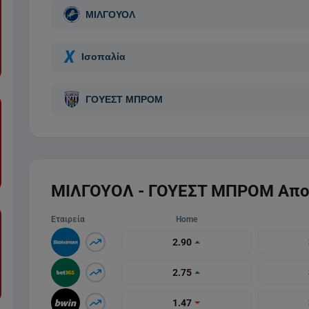
ΜΙΛΓΟΥΟΛ - ΓΟΥΕΣΤ ΜΠΡΟΜ Απο
Εταιρεία
Home
2.90
2.75
1.47