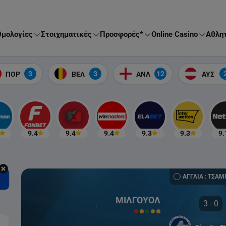
μολογίες
Στοιχηματικές
Προσφορές*
Online Casino
Αθλητ
3
3
12
ΠΟΡ
ΒΕΛ
ΑΝΛ
ΑΥΣ
9.4
9.4
9.4
9.3
9.3
9.
ΑΓΓΛΙΑ : ΤΣΑΜ
ΜΙΛΓΟΥΟΛ
3 - 0