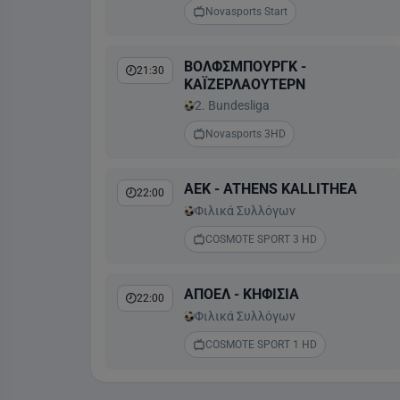
Novasports Start
ΒΟΛΦΣΜΠΟΥΡΓΚ -
21:30
ΚΑΪΖΕΡΛΑΟΥΤΕΡΝ
2. Bundesliga
Novasports 3HD
ΑΕΚ - ATHENS KALLITHEA
22:00
Φιλικά Συλλόγων
COSMOTE SPORT 3 HD
ΑΠΟΕΛ - ΚΗΦΙΣΙΑ
22:00
Φιλικά Συλλόγων
COSMOTE SPORT 1 HD
ΕΣΤΡΕΛΑ ΑΜΑΔΟΡΑ -