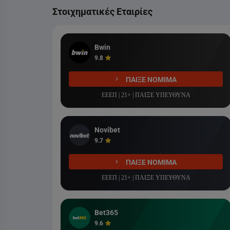
22:30
ΣΠΟΡΤΙΝΓΚ
Στοιχηματικές Εταιρίες
Liga Portugal Betclic
COSMOTE SPORT 2 HD
Bwin
9.8
ΠΑΙΞΕ ΝΟΜΙΜΑ
ΕΕΕΠ | 21+ | ΠΑΙΞΕ ΥΠΕΥΘΥΝΑ
Novibet
9.7
ΠΑΙΞΕ ΝΟΜΙΜΑ
ΕΕΕΠ | 21+ | ΠΑΙΞΕ ΥΠΕΥΘΥΝΑ
Bet365
9.6