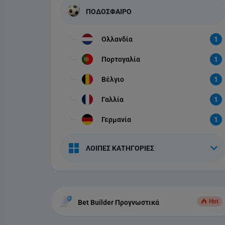
ΠΟΔΟΣΦΑΙΡΟ
Ολλανδία
1
Πορτογαλία
1
Βέλγιο
1
Γαλλία
1
Γερμανία
1
ΛΟΙΠΕΣ ΚΑΤΗΓΟΡΙΕΣ
Hot
Bet Builder Προγνωστικά