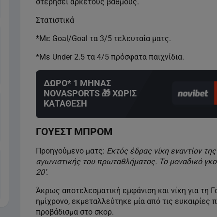
στερήσει αρκετούς βαθμούς.
Στατιστικά
*Με Goal/Goal τα 3/5 τελευταία ματς.
*Με Under 2.5 τα 4/5 πρόσφατα παιχνίδια.
ΔΩΡΟ* 1 ΜΗΝΑΣ
NOVASPORTS 🎁 ΧΩΡΙΣ
ΚΑΤΑΘΕΣΗ
ΓΟΥΕΣΤ ΜΠΡΟΜ
Προηγούμενο ματς:
Εκτός έδρας νίκη εναντίον της 
αγωνιστικής του πρωταθλήματος. Το μοναδικό γκ
20’.
Άκρως αποτελεσματική εμφάνιση και νίκη για τη
ημίχρονο, εκμεταλλεύτηκε μία από τις ευκαιρίες 
προβάδισμα στο σκορ.