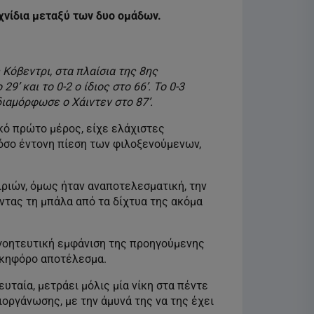
χνίδια μεταξύ των δυο ομάδων.
Σάββατο
 Κόβεντρι, στα πλαίσια της 8ης
15 Αυγούστου
’ και το 0-2 ο ίδιος στο 66’. Το 0-3
διαμόρφωσε ο Χάιντεν στο 87’.
ακό πρώτο μέρος, είχε ελάχιστες
τόσο έντονη πίεση των φιλοξενούμενων,
ιριών, όμως ήταν αναποτελεσματική, την
οντας τη μπάλα από τα δίχτυα της ακόμα
ογοητευτική εμφάνιση της προηγούμενης
νικηφόρο αποτέλεσμα.
ταία, μετράει μόλις μία νίκη στα πέντε
ιοργάνωσης, με την άμυνά της να της έχει