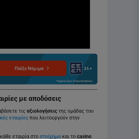
Παίξε Νόμιμα
*Ισχύουν Όροι & Προϋποθέσεις
αιρίες με αποδόσεις
ιαβάσετε τις
αξιολογήσεις
της ομάδας του
κές εταιρίες
που λειτουργούν στην
 κάθε εταιρία στο
στοίχημα
και το
casino