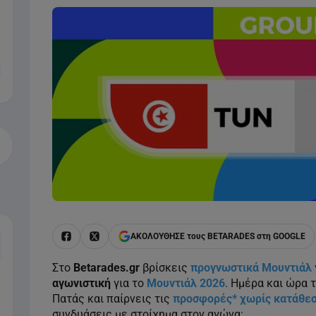
Δευτέρα
Τρίτη
Τετάρτη
ΑΚΟΛΟΥΘΗΣΕ τους BETARADES στη GOOGLE
10 Αυγούστου
11 Αυγούστου
12 Αυγούστου
Στο
Betarades.gr
βρίσκεις
προγνωστικά Μουντιάλ
αγωνιστική
για το
Μουντιάλ 2026
. Ημέρα και ώρα 
Πατάς και παίρνεις τις
προσφορές* χωρίς κατάθε
συνδυάσεις με στοίχημα στον αγώνα: