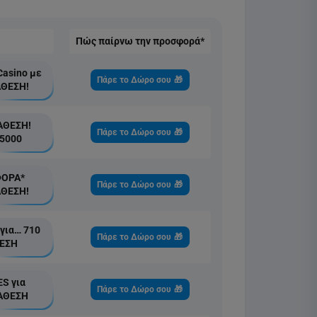
Πώς παίρνω την προσφορά*
Casino με
Πάρε το Δώρο σου
🎁
ΑΘΕΣΗ!
ΑΘΕΣΗ!
Πάρε το Δώρο σου
🎁
5000
ΦΟΡΑ*
Πάρε το Δώρο σου
🎁
ΑΘΕΣΗ!
για… 710
Πάρε το Δώρο σου
🎁
ΘΕΣΗ
S για
Πάρε το Δώρο σου
🎁
ΤΑΘΕΣΗ