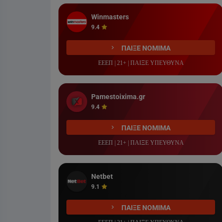
Winmasters
9.4
ΠΑΙΞΕ ΝΟΜΙΜΑ
ΕΕΕΠ | 21+ | ΠΑΙΞΕ ΥΠΕΥΘΥΝΑ
Pamestoixima.gr
9.4
ΠΑΙΞΕ ΝΟΜΙΜΑ
ΕΕΕΠ | 21+ | ΠΑΙΞΕ ΥΠΕΥΘΥΝΑ
Netbet
9.1
ΠΑΙΞΕ ΝΟΜΙΜΑ