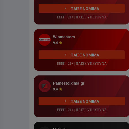
ΠΑΙΞΕ ΝΟΜΙΜΑ
ΕΕΕΠ | 21+ | ΠΑΙΞΕ ΥΠΕΥΘΥΝΑ
Winmasters
9.4
ΠΑΙΞΕ ΝΟΜΙΜΑ
ΕΕΕΠ | 21+ | ΠΑΙΞΕ ΥΠΕΥΘΥΝΑ
Pamestoixima.gr
9.4
ΠΑΙΞΕ ΝΟΜΙΜΑ
ΕΕΕΠ | 21+ | ΠΑΙΞΕ ΥΠΕΥΘΥΝΑ