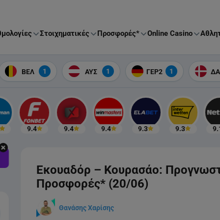
μολογίες
Στοιχηματικές
Προσφορές*
Online Casino
Αθλητ
1
1
1
ΒΕΛ
ΑΥΣ
ΓΕΡ2
Δ
9.4
9.4
9.4
9.3
9.3
9.
Εκουαδόρ – Κουρασάο: Προγνωσ
Προσφορές* (20/06)
Θανάσης Χαρίσης