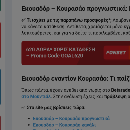
Εκουαδόρ – Κουρασάο προγνωστικά:
✅ Τι ισχύει με τις παραπάνω προσφορές*;
Λαμβάν
να κάνετε κατάθεση. Αντίθετα, χρειάζεται μόνο
εγ
λεπτομέρειες, και για να δείτε τι περιλαμβάνει κ
620 ΔΩΡΑ* ΧΩΡΙΣ ΚΑΤΑΘΕΣΗ
– Promo Code GOAL620
Εκουαδόρ εναντίον Κουρασάο: Τι παίζ
Όπως πάντα, έχουν ανέβει από νωρίς στο
Betarade
στο Μουντιάλ
. Στην ανάλυση έχεις και
πρόβλεψη
α
✅
Στο site μας βρίσκεις τώρα:
Εκουαδόρ – Κουρασάο προγνωστικά
Εκουαδόρ – Κουρασάο κανάλι