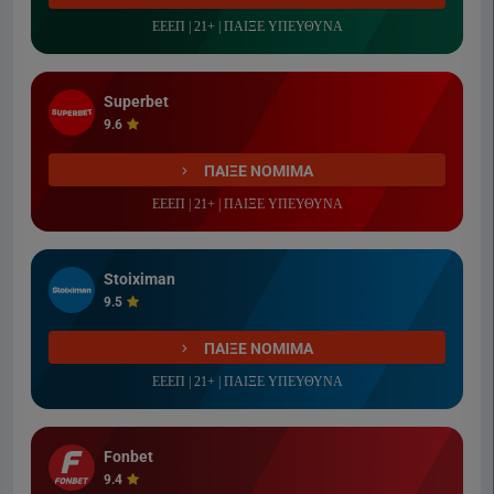
ΕΕΕΠ | 21+ | ΠΑΙΞΕ ΥΠΕΥΘΥΝΑ
Superbet
9.6
ΠΑΙΞΕ ΝΟΜΙΜΑ
ΕΕΕΠ | 21+ | ΠΑΙΞΕ ΥΠΕΥΘΥΝΑ
Stoiximan
9.5
ΠΑΙΞΕ ΝΟΜΙΜΑ
ΕΕΕΠ | 21+ | ΠΑΙΞΕ ΥΠΕΥΘΥΝΑ
Fonbet
9.4