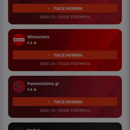
ΠΑΙΞΕ ΝΟΜΙΜΑ
ΕΕΕΠ | 21+ | ΠΑΙΞΕ ΥΠΕΥΘΥΝΑ
Winmasters
9.4
ΠΑΙΞΕ ΝΟΜΙΜΑ
ΕΕΕΠ | 21+ | ΠΑΙΞΕ ΥΠΕΥΘΥΝΑ
Pamestoixima.gr
9.4
ΠΑΙΞΕ ΝΟΜΙΜΑ
ΕΕΕΠ | 21+ | ΠΑΙΞΕ ΥΠΕΥΘΥΝΑ