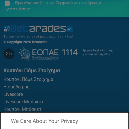
Είμαι άνω των 21 ετών | Συμφωνώ με τους Όρους &
Προϋποθέσεις*
© Copyright 2026 Betarades
21+
Κουπόνι Πάμε Στοίχημα
Κουπόνι Πάμε Στοίχημα
Η ομάδα μας
Livescore
Livescore Μπάσκετ
Κουπόνι Μπάσκετ
Κουπόνι Baseball
We Care About Your Privacy
Στοιχηματικές Εταιρίες