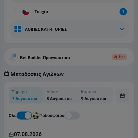
Τσεχία
1
ΛΟΙΠΕΣ ΚΑΤΗΓΟΡΙΕΣ
Hot
Bet Builder Προγνωστικά
📺 Μεταδόσεις Αγώνων
Σήμερα
Αύριο
Κυριακή
Δευτέρα
7 Αυγούστου
8 Αυγούστου
9 Αυγούστου
10 Αυγούσ
Όλα
Ποδόσφαιρο
07.08.2026