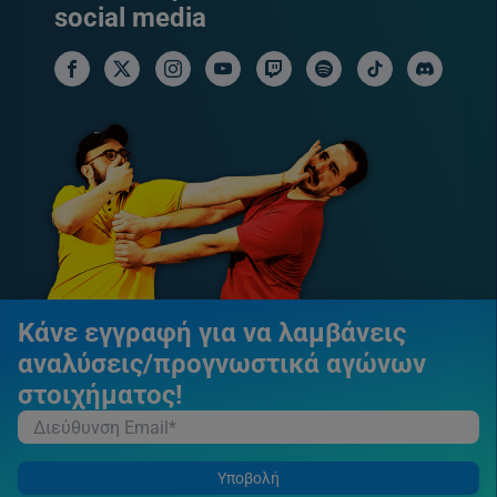
social media
facebook social link
x social link
instagram social link
youtube social link
twitch social link
spotify social link
tiktok social link
discord soci
Κάνε εγγραφή για να λαμβάνεις
αναλύσεις/προγνωστικά αγώνων
στοιχήματος!
Υποβολή