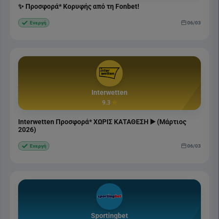
✨ Προσφορά* Κορυφής από τη Fonbet!
06/03
Ενεργή
Interwetten
9.3
Interwetten Προσφορά* ΧΩΡΙΣ ΚΑΤΑΘΕΣΗ ▶️ (Μάρτιος
2026)
06/03
Ενεργή
Sportingbet