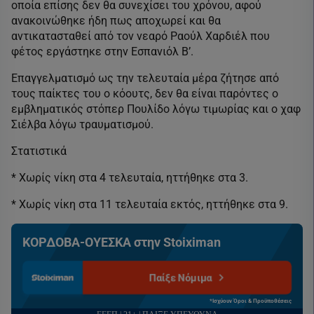
οποία επίσης δεν θα συνεχίσει του χρόνου, αφού
ανακοινώθηκε ήδη πως αποχωρεί και θα
αντικατασταθεί από τον νεαρό Ραούλ Χαρδιέλ που
φέτος εργάστηκε στην Εσπανιόλ Β’.
Επαγγελματισμό ως την τελευταία μέρα ζήτησε από
τους παίκτες του ο κόουτς, δεν θα είναι παρόντες ο
εμβληματικός στόπερ Πουλίδο λόγω τιμωρίας και ο χαφ
Σιέλβα λόγω τραυματισμού.
Στατιστικά
* Χωρίς νίκη στα 4 τελευταία, ηττήθηκε στα 3.
* Χωρίς νίκη στα 11 τελευταία εκτός, ηττήθηκε στα 9.
ΚΟΡΔΟΒΑ-ΟΥΕΣΚΑ στην Stoiximan
Παίξε Νόμιμα
*Ισχύουν Όροι & Προϋποθέσεις