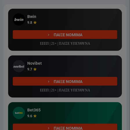
Bwin
9.8
ΠΑΙΞΕ ΝΟΜΙΜΑ
ΕΕΕΠ | 21+ | ΠΑΙΞΕ ΥΠΕΥΘΥΝΑ
Novibet
9.7
ΠΑΙΞΕ ΝΟΜΙΜΑ
ΕΕΕΠ | 21+ | ΠΑΙΞΕ ΥΠΕΥΘΥΝΑ
Bet365
9.6
ΠΑΙΞΕ ΝΟΜΙΜΑ