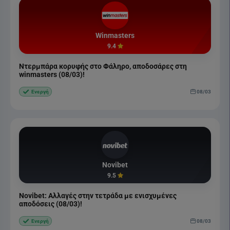
Winmasters
9.4
Ντερμπάρα κορυφής στο Φάληρο, αποδοσάρες στη
winmasters (08/03)!
08/03
Ενεργή
Novibet
9.5
Novibet: Αλλαγές στην τετράδα με ενισχυμένες
αποδόσεις (08/03)!
08/03
Ενεργή