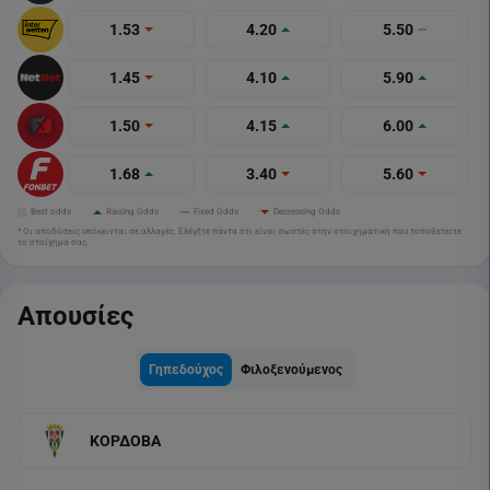
1.53
4.20
5.50
1.45
4.10
5.90
1.50
4.15
6.00
1.68
3.40
5.60
Best odds
Raising Odds
Fixed Odds
Decreasing Odds
* Οι αποδόσεις υπόκεινται σε αλλαγές. Ελέγξτε πάντα ότι είναι σωστές στην στοιχηματική που τοποθετείτε
το στοίχημα σας.
Απουσίες
Γηπεδούχος
Φιλοξενούμενος
ΚΟΡΔΟΒΑ