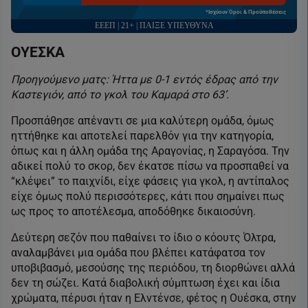
*Ισχύουν Όροι & Προϋποθέσεις
ΕΕΕΠ | 21+ | ΠΑΙΞΕ ΥΠΕΥΘΥΝΑ
ΟΥΕΣΚΑ
Προηγούμενο ματς: Ήττα με 0-1 εντός έδρας από την
Καστεγιόν, από το γκολ του Καμαρά στο 63’.
Προσπάθησε απέναντι σε μια καλύτερη ομάδα, όμως
ηττήθηκε και αποτελεί παρελθόν για την κατηγορία,
όπως και η άλλη ομάδα της Αραγονίας, η Σαραγόσα. Την
αδικεί πολύ το σκορ, δεν έκατσε πίσω να προσπαθεί να
“κλέψει” το παιχνίδι, είχε φάσεις για γκολ, η αντίπαλος
είχε όμως πολύ περισσότερες, κάτι που σημαίνει πως
ως προς το αποτέλεσμα, αποδόθηκε δικαιοσύνη.
Δεύτερη σεζόν που παθαίνει το ίδιο ο κόουτς Όλτρα,
αναλαμβάνει μια ομάδα που βλέπει κατάφατσα τον
υποβιβασμό, μεσούσης της περιόδου, τη διορθώνει αλλά
δεν τη σώζει. Κατά διαβολική σύμπτωση έχει και ίδια
χρώματα, πέρυσι ήταν η Ελντένσε, φέτος η Ουέσκα, στην