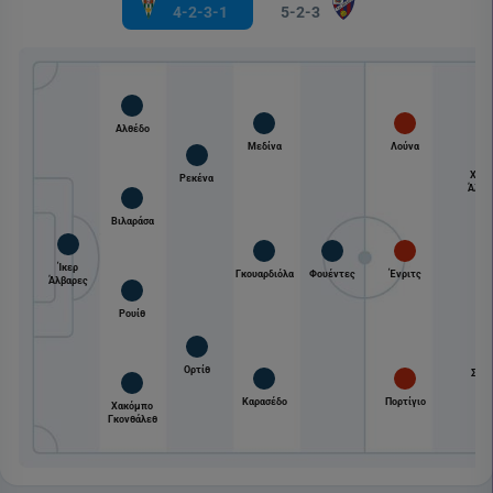
4-2-3-1
5-2-3
Αλθέδο
Μεδίνα
Λούνα
Χεσο
Ρεκένα
Άλβα
Βιλαράσα
Ίκερ
Γκουαρδιόλα
Φουέντες
Ένριτς
Άλβαρες
Ρουίθ
Ορτίθ
Σεοά
Καρασέδο
Πορτίγιο
Χακόμπο
Γκονθάλεθ