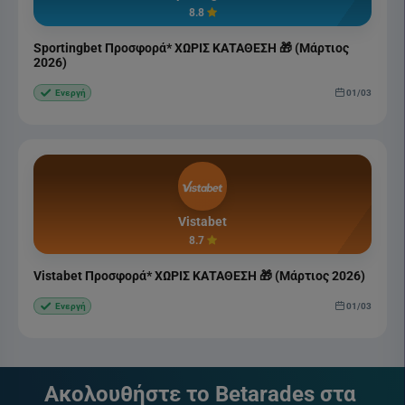
8.8
Sportingbet Προσφορά* ΧΩΡΙΣ ΚΑΤΑΘΕΣΗ 🎁 (Μάρτιος
2026)
01/03
Ενεργή
Vistabet
8.7
Vistabet Προσφορά* ΧΩΡΙΣ ΚΑΤΑΘΕΣΗ 🎁 (Μάρτιος 2026)
01/03
Ενεργή
Ακολουθήστε το Betarades στα