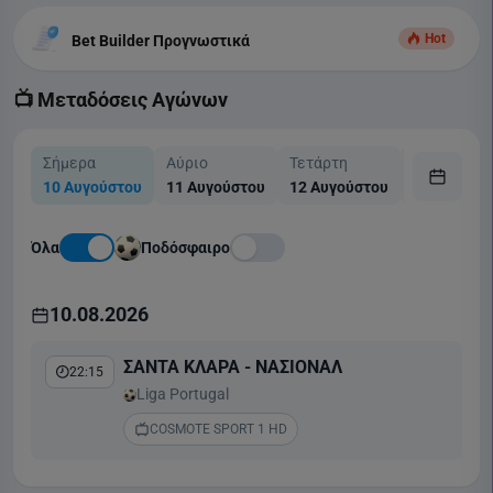
Hot
Bet Builder Προγνωστικά
📺 Μεταδόσεις Αγώνων
Σήμερα
Αύριο
Τετάρτη
Πέμπτη
10 Αυγούστου
11 Αυγούστου
12 Αυγούστου
13 Αυγούσ
Όλα
Ποδόσφαιρο
10.08.2026
ΣΑΝΤΑ ΚΛΑΡΑ - ΝΑΣΙΟΝΑΛ
22:15
Liga Portugal
COSMOTE SPORT 1 HD