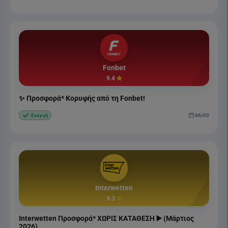
Fonbet
9.4
✨ Προσφορά* Κορυφής από τη Fonbet!
06/03
Ενεργή
Interwetten
9.3
Interwetten Προσφορά* ΧΩΡΙΣ ΚΑΤΑΘΕΣΗ ▶️ (Μάρτιος
2026)