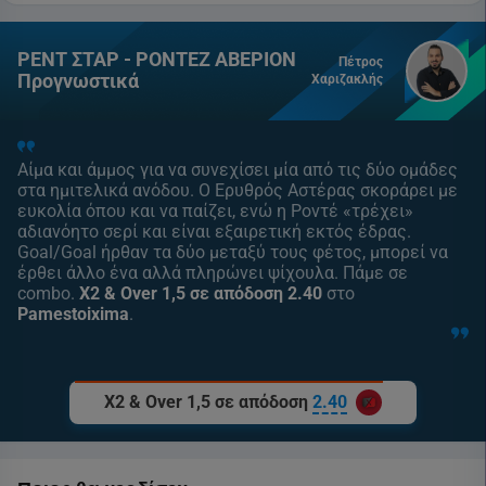
ΡΕΝΤ ΣΤΑΡ - ΡΟΝΤΕΖ ΑΒΕΡΙΟΝ
Πέτρος
Προγνωστικά
Χαριζακλής
Αίμα και άμμος για να συνεχίσει μία από τις δύο ομάδες
στα ημιτελικά ανόδου. Ο Ερυθρός Αστέρας σκοράρει με
ευκολία όπου και να παίζει, ενώ η Ροντέ «τρέχει»
αδιανόητο σερί και είναι εξαιρετική εκτός έδρας.
Goal/Goal ήρθαν τα δύο μεταξύ τους φέτος, μπορεί να
έρθει άλλο ένα αλλά πληρώνει ψίχουλα. Πάμε σε
combo.
Χ2 & Over 1,5 σε απόδοση 2.40
στο
Pamestoixima
.
Χ2 & Over 1,5 σε απόδοση
2.40