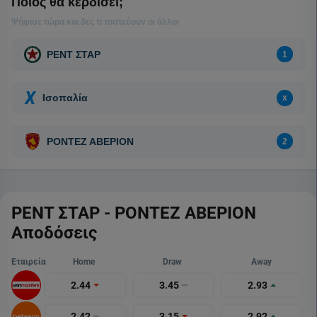
ΡΕΝΤ ΣΤΑΡ - ΡΟΝΤΕΖ ΑΒΕΡΙΟΝ
Αποδόσεις
Εταιρεία
Home
Draw
Away
2.44
3.45
2.93
2.42
3.15
2.92