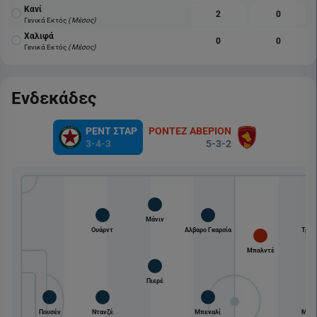
Κανί
2
0
Γενικά Εκτός
( Μέσος)
Χαλιφά
0
0
Γενικά Εκτός
( Μέσος)
Ενδεκάδες
ΡΕΝΤ ΣΤΑΡ
ΡΟΝΤΕΖ ΑΒΕΡΙΟΝ
3-4-3
5-3-2
Μάνιν
Ουάρντ
Αλβαρο Γκαρσία
Τρου
Μπαλντέ
Πιερέ
Πουσέν
Ντανζέ
Μπεναλί
Μέν