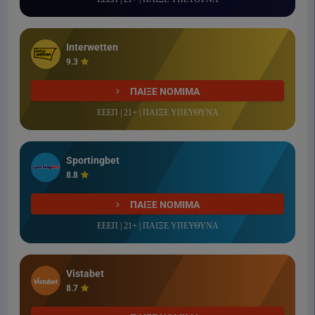
Interwetten
9.3
ΠΑΙΞΕ ΝΟΜΙΜΑ
ΕΕΕΠ | 21+ | ΠΑΙΞΕ ΥΠΕΥΘΥΝΑ
Sportingbet
8.8
ΠΑΙΞΕ ΝΟΜΙΜΑ
ΕΕΕΠ | 21+ | ΠΑΙΞΕ ΥΠΕΥΘΥΝΑ
Vistabet
8.7