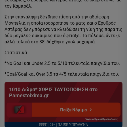
τον Καμπράλ.
Στην επανάληψη δέχθηκε πίεση από την αδιάφορη
Μονπελιέ, η οποία ισορρόπησε το ματς και ο Ερυθρός
Αστέρας δεν μπόρεσε να κλειδώσει τη νίκη της παρά τις
δύο μεγάλες ευκαιρίες που έφτιαξε. Το πάλευε, άντεξε
αλλά τελικά στο 88′ δέχθηκε γκολ-μαχαιριά.
Στατιστικά
*No Goal και Under 2.5 τα 5/10 τελευταία παιχνίδια του.
*Goal/Goal και Over 3,5 τα 4/5 τελευταία παιχνίδια του.
1010 Δώρα* ΧΩΡΙΣ ΤΑΥΤΟΠΟΙΗΣΗ στο
Pamestoixima.gr
Παίξε Νόμιμα
*Ισχύουν Όροι & Προϋποθέσεις
ΕΕΕΠ | 21+ | ΠΑΙΞΕ ΥΠΕΥΘΥΝΑ