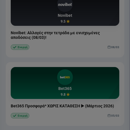
Novibet
9.5
Novibet: Αλλαγές στην τετράδα με ενισχυμένες
αποδόσεις (08/03)!
08/03
Ενεργή
Bet365
9.8
Bet365 Προσφορά* ΧΩΡΙΣ ΚΑΤΑΘΕΣΗ ▶️ (Μάρτιος 2026)
05/03
Ενεργή