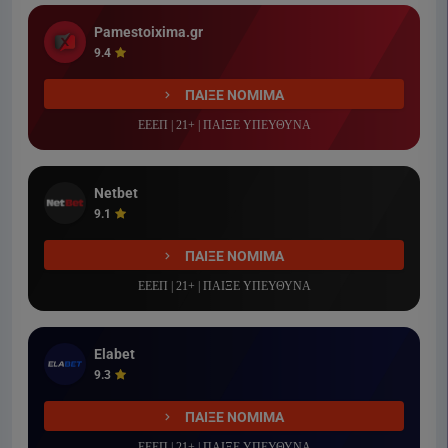
Pamestoixima.gr
9.4
ΠΑΙΞΕ ΝΟΜΙΜΑ
ΕΕΕΠ | 21+ | ΠΑΙΞΕ ΥΠΕΥΘΥΝΑ
Netbet
9.1
ΠΑΙΞΕ ΝΟΜΙΜΑ
ΕΕΕΠ | 21+ | ΠΑΙΞΕ ΥΠΕΥΘΥΝΑ
Elabet
9.3
ΠΑΙΞΕ ΝΟΜΙΜΑ
ΕΕΕΠ | 21+ | ΠΑΙΞΕ ΥΠΕΥΘΥΝΑ