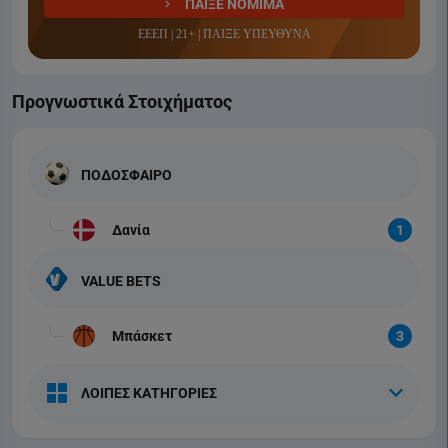
ΠΑΙΞΕ ΝΟΜΙΜΑ
ΕΕΕΠ | 21+ | ΠΑΙΞΕ ΥΠΕΥΘΥΝΑ
Προγνωστικά Στοιχήματος
ΠΟΔΟΣΦΑΙΡΟ
Δανία
1
VALUE BETS
Μπάσκετ
3
ΛΟΙΠΕΣ ΚΑΤΗΓΟΡΙΕΣ