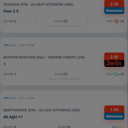
2.20
ΣΕΠΑΧΆΝ (ΙΡΝ) - ΑΛ ΝΑΣΡ ΝΤΟΥΜΠΆΙ (ΗΑΕ)
Over 2.5
2-0
25
-25
ΣΚΟΡ
STAKE
ΑΠΟΤ
ΕΕΕΠ | 21+ | ΠΑΙΞΕ ΥΠΕΥΘΥΝΑ
ΑΣΤΣ
27/01 16:30
2.40
ΜΟΧΟΎΝ ΜΠΑΓΚΆΝ (ΙΝΔ) - ΤΑΜΠΊΝΣ ΡΌΒΕΡΣ (ΣΙΝ)
1
3-1
25
+35
ΣΚΟΡ
STAKE
ΑΠΟΤ
ΕΕΕΠ | 21+ | ΠΑΙΞΕ ΥΠΕΥΘΥΝΑ
ΑΣΤΣ
21/11 15:00
1.93
ΕΒΕΡΓΚΡΆΝΤΕ (KIN) - ΑΛ ΑΧΛΊ ΝΤΟΥΜΠΆΙ (HAE)
Αλ Αχλί +1
1-0
30
ΣΚΟΡ
STAKE
ΑΠΟΤ