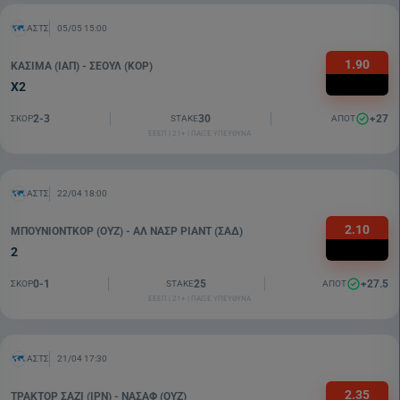
ΑΣΤΣ
05/05 15:00
1.90
ΚΑΣΊΜΑ (ΙΑΠ) - ΣΕΟΎΛ (ΚΟΡ)
X2
2-3
30
+27
ΣΚΟΡ
STAKE
ΑΠΟΤ
ΕΕΕΠ | 21+ | ΠΑΙΞΕ ΥΠΕΥΘΥΝΑ
ΑΣΤΣ
22/04 18:00
2.10
ΜΠΟΥΝΙΟΝΤΚΌΡ (OΥZ) - ΑΛ ΝΑΣΡ ΡΙΆΝΤ (ΣΑΔ)
2
0-1
25
+27.5
ΣΚΟΡ
STAKE
ΑΠΟΤ
ΕΕΕΠ | 21+ | ΠΑΙΞΕ ΥΠΕΥΘΥΝΑ
ΑΣΤΣ
21/04 17:30
2.35
ΤΡΆΚΤΟΡ ΣΆΖΙ (ΙΡΝ) - ΝΑΣΆΦ (ΟΥΖ)