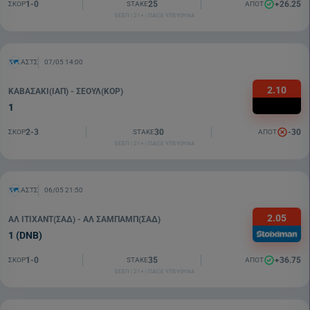
1-0
25
+26.25
ΣΚΟΡ
STAKE
ΑΠΟΤ
ΕΕΕΠ | 21+ | ΠΑΙΞΕ ΥΠΕΥΘΥΝΑ
ΑΣΤΣ
07/05 14:00
2.10
ΚΑΒΑΣΆΚΙ(ΙΑΠ) - ΣΕΟΎΛ(ΚΟΡ)
1
2-3
30
-30
ΣΚΟΡ
STAKE
ΑΠΟΤ
ΕΕΕΠ | 21+ | ΠΑΙΞΕ ΥΠΕΥΘΥΝΑ
ΑΣΤΣ
06/05 21:50
2.05
ΑΛ ΙΤΙΧΆΝΤ(ΣΑΔ) - ΑΛ ΣΑΜΠΆΜΠ(ΣΑΔ)
1 (DNB)
1-0
35
+36.75
ΣΚΟΡ
STAKE
ΑΠΟΤ
ΕΕΕΠ | 21+ | ΠΑΙΞΕ ΥΠΕΥΘΥΝΑ