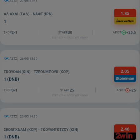
ΑΣΤΣ
27/05 21:45
1.85
ΑΛ ΑΧΛΊ (ΣΑΔ) - ΝΑΦΤ (ΙΡΝ)
1
2-1
30
+25.5
ΣΚΟΡ
STAKE
ΑΠΟΤ
ΕΕΕΠ | 21+ | ΠΑΙΞΕ ΥΠΕΥΘΥΝΑ
ΑΣΤΣ
26/05 15:30
2.05
ΓΚΟΥΟΆΝ (ΚΙΝ) - ΤΖΈΟΝΜΠΟΥΚ (ΚΟΡ)
1 (DNB)
0-1
25
-25
ΣΚΟΡ
STAKE
ΑΠΟΤ
ΕΕΕΠ | 21+ | ΠΑΙΞΕ ΥΠΕΥΘΥΝΑ
ΑΣΤΣ
20/05 14:30
2.46
ΣΕΟΝΓΚΝΆΜ (ΚΟΡ) - ΓΚΟΥΑΝΓΚΤΖΟΎ (ΚΙΝ)
1 (DNB)