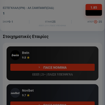
1.85
ΕΣΤΕΓΚΛΆΛ(ΙΡΝ) - ΑΛ ΣΑΜΠΆΜΠ(ΣΑΔ)
1
0-1
25
-25
ΣΚΟΡ
STAKE
ΑΠΟΤ
ΕΕΕΠ | 21+ | ΠΑΙΞΕ ΥΠΕΥΘΥΝΑ
Στοιχηματικές Εταιρίες
Bwin
9.8
ΠΑΙΞΕ ΝΟΜΙΜΑ
ΕΕΕΠ | 21+ | ΠΑΙΞΕ ΥΠΕΥΘΥΝΑ
Novibet
9.7