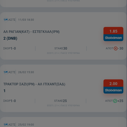
ΕΕΕΠ | 21+ | ΠΑΙΞΕ ΥΠΕΥΘΥΝΑ
ΑΣΤΣ
11/03 18:30
1.85
ΑΛ ΡΑΓΙΆΝ(ΚΑΤ) - ΕΣΤΕΓΚΛΆΛ(ΙΡΝ)
2 (DNB)
1-0
30
-30
ΣΚΟΡ
STAKE
ΑΠΟΤ
ΕΕΕΠ | 21+ | ΠΑΙΞΕ ΥΠΕΥΘΥΝΑ
ΑΣΤΣ
26/02 15:30
2.00
ΤΡΆΚΤΟΡ ΣΆΖΙ(ΙΡΝ) - ΑΛ ΙΤΙΧΆΝΤ(ΣΑΔ)
1
1-0
25
+25
ΣΚΟΡ
STAKE
ΑΠΟΤ
ΕΕΕΠ | 21+ | ΠΑΙΞΕ ΥΠΕΥΘΥΝΑ
ΑΣΤΣ
25/02 19:00