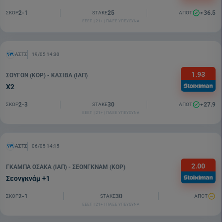
2-1
25
+36.5
ΣΚΟΡ
STAKE
ΑΠΟΤ
ΕΕΕΠ | 21+ | ΠΑΙΞΕ ΥΠΕΥΘΥΝΑ
ΑΣΤΣ
19/05 14:30
1.93
ΣΟΥΓΌΝ (ΚΟΡ) - ΚΑΣΊΒΑ (ΙΑΠ)
Χ2
2-3
30
+27.9
ΣΚΟΡ
STAKE
ΑΠΟΤ
ΕΕΕΠ | 21+ | ΠΑΙΞΕ ΥΠΕΥΘΥΝΑ
ΑΣΤΣ
06/05 14:15
2.00
ΓΚΆΜΠΑ ΟΣΆΚΑ (ΙΑΠ) - ΣΕΟΝΓΚΝΆΜ (ΚΟΡ)
Σεονγκνάμ +1
2-1
30
ΣΚΟΡ
STAKE
ΑΠΟΤ
ΕΕΕΠ | 21+ | ΠΑΙΞΕ ΥΠΕΥΘΥΝΑ