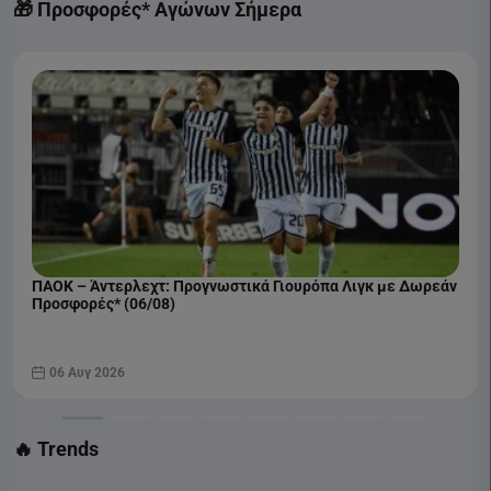
🎁 Προσφορές* Αγώνων Σήμερα
ΠΑΟΚ – Άντερλεχτ: Προγνωστικά Γιουρόπα Λιγκ με Δωρεάν
Προσφορές* (06/08)
06 Αυγ 2026
🔥 Trends