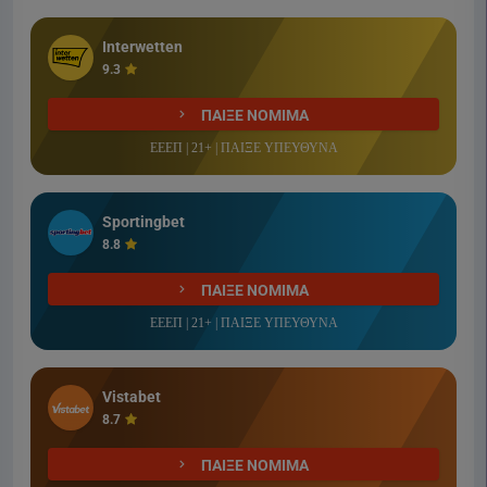
Interwetten
9.3
ΠΑΙΞΕ ΝΟΜΙΜΑ
ΕΕΕΠ | 21+ | ΠΑΙΞΕ ΥΠΕΥΘΥΝΑ
Sportingbet
8.8
ΠΑΙΞΕ ΝΟΜΙΜΑ
ΕΕΕΠ | 21+ | ΠΑΙΞΕ ΥΠΕΥΘΥΝΑ
Vistabet
8.7
ΠΑΙΞΕ ΝΟΜΙΜΑ