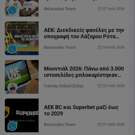
σε πιθανό στημένο παιχνίδι - Τι
Betarades Team
27 Ιούλ 2026
ερευνούν οι αρχές
ΑΕΚ: Διεκδικείς φανέλες με την
υπογραφή του Λάζαρου Ρότα
(διαγωνισμός*)
Betarades Team
24 Ιούλ 2026
Μουντιάλ 2026: Πάνω από 3.000
ιστοσελίδες μπλοκαρίστηκαν
για παράνομες μεταδόσεις
Γιάννης Καλαϊτζίδης
22 Ιούλ 2026
αγώνων
AEK BC και Superbet μαζί έως
το 2029
Betarades Team
21 Ιούλ 2026