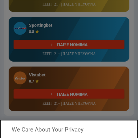
ΕΕΕΠ | 21+ | ΠΑΙΞΕ ΥΠΕΥΘΥΝΑ
Sportingbet
8.8
ΠΑΙΞΕ ΝΟΜΙΜΑ
ΕΕΕΠ | 21+ | ΠΑΙΞΕ ΥΠΕΥΘΥΝΑ
Vistabet
8.7
ΠΑΙΞΕ ΝΟΜΙΜΑ
ΕΕΕΠ | 21+ | ΠΑΙΞΕ ΥΠΕΥΘΥΝΑ
Προγνωστικά Στοιχήματος
We Care About Your Privacy