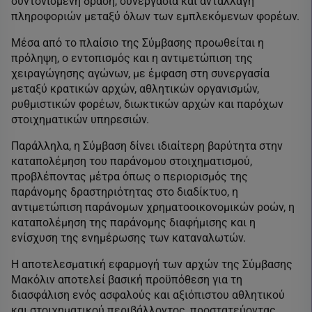
συντονισμένη δράση, συνεργασία και ανταλλαγή
πληροφοριών μεταξύ όλων των εμπλεκόμενων φορέων.
Μέσα από το πλαίσιο της Σύμβασης προωθείται η
πρόληψη, ο εντοπισμός και η αντιμετώπιση της
χειραγώγησης αγώνων, με έμφαση στη συνεργασία
μεταξύ κρατικών αρχών, αθλητικών οργανισμών,
ρυθμιστικών φορέων, διωκτικών αρχών και παρόχων
στοιχηματικών υπηρεσιών.
Παράλληλα, η Σύμβαση δίνει ιδιαίτερη βαρύτητα στην
καταπολέμηση του παράνομου στοιχηματισμού,
προβλέποντας μέτρα όπως ο περιορισμός της
παράνομης δραστηριότητας στο διαδίκτυο, η
αντιμετώπιση παράνομων χρηματοοικονομικών ροών, η
καταπολέμηση της παράνομης διαφήμισης και η
ενίσχυση της ενημέρωσης των καταναλωτών.
Η αποτελεσματική εφαρμογή των αρχών της Σύμβασης
Μακόλιν αποτελεί βασική προϋπόθεση για τη
διασφάλιση ενός ασφαλούς και αξιόπιστου αθλητικού
και στοιχηματικού περιβάλλοντος, προστατεύοντας