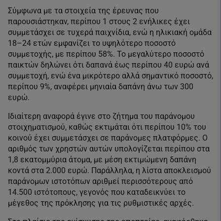
Σύμφωνα με τα στοιχεία της έρευνας που
παρουσιάστηκαν, περίπου 1 στους 2 ενήλικες έχει
συμμετάσχει σε τυχερά παιχνίδια, ενώ η ηλικιακή ομάδα
18–24 ετών εμφανίζει το υψηλότερο ποσοστό
συμμετοχής, με περίπου 58%. Το μεγαλύτερο ποσοστό
παικτών δηλώνει ότι δαπανά έως περίπου 40 ευρώ ανά
συμμετοχή, ενώ ένα μικρότερο αλλά σημαντικό ποσοστό,
περίπου 9%, αναφέρει μηνιαία δαπάνη άνω των 300
ευρώ.
Ιδιαίτερη αναφορά έγινε στο ζήτημα του παράνομου
στοιχηματισμού, καθώς εκτιμάται ότι περίπου 10% του
κοινού έχει συμμετάσχει σε παράνομες πλατφόρμες. Ο
αριθμός των χρηστών αυτών υπολογίζεται περίπου στα
1,8 εκατομμύρια άτομα, με μέση εκτιμώμενη δαπάνη
κοντά στα 2.000 ευρώ. Παράλληλα, η λίστα αποκλεισμού
παράνομων ιστοτόπων αριθμεί περισσότερους από
14.500 ιστότοπους, γεγονός που καταδεικνύει το
μέγεθος της πρόκλησης για τις ρυθμιστικές αρχές.