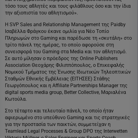
τόσο τους αθλητές και τους φιλάθλους όσο και την ίδια
την αξιοπιστία του αθλητισμού».
Η SVP Sales and Relationship Management της Paidby
Ισαβέλλα Φράγκου έκανε ομιλία για Νέο Τοπίο
Πληρωμών στο Gaming και παρέδωσε τη «σκυτάλη» στο
τρίτο πάνελ της ημέρας, το οποίο αφορούσε στη
συνεισφορά του Gaming στα Media και τον αθλητισμό.
Σε αυτό μίλησαν ο πρόεδρος της Online Publishers
Association Θεοχάρης Φιλιππόπουλος, ο Επικεφαλής
Νομικού Τμήματος της Ένωσης Ιδιωτικών Τηλεοπτικών
Σταθμών Εθνικής Εμβέλειας (ΕΙΤΗΣΕΕ) Στάθης
Γεωργόπουλος και η Affiliate Partnerships Manager της
digital sports media group, Better Collective, Μαριαλένα
Κωτούλα.
Στο τέταρτο και τελευταίο πάνελ, το οποίο ήταν
αφιερωμένο στο υπεύθυνο Gaming και τις στρατηγικές
για την προστασία των παικτών, συμμετείχαν η
Teamlead Legal Processes & Group DPO της Interwetten
Viktoria Müllner, ο Sales Engineer και Sports Coach