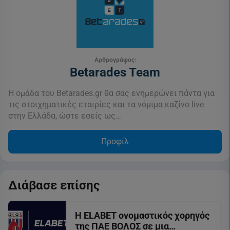
Αρθρογράφος:
Betarades Team
Η ομάδα του Betarades.gr θα σας ενημερώνει πάντα για
τις στοιχηματικές εταιρίες και τα νόμιμα καζίνο live
στην Ελλάδα, ώστε εσείς ως…
Προφίλ
Διάβασε επίσης
Η ELABET ονομαστικός χορηγός
της ΠΑΕ ΒΟΛΟΣ σε μια