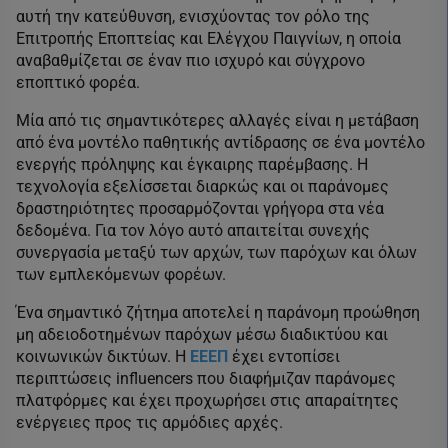
αυτή την κατεύθυνση, ενισχύοντας τον ρόλο της
Επιτροπής Εποπτείας και Ελέγχου Παιγνίων, η οποία
αναβαθμίζεται σε έναν πιο ισχυρό και σύγχρονο
εποπτικό φορέα.
Μία από τις σημαντικότερες αλλαγές είναι η μετάβαση
από ένα μοντέλο παθητικής αντίδρασης σε ένα μοντέλο
ενεργής πρόληψης και έγκαιρης παρέμβασης. Η
τεχνολογία εξελίσσεται διαρκώς και οι παράνομες
δραστηριότητες προσαρμόζονται γρήγορα στα νέα
δεδομένα. Για τον λόγο αυτό απαιτείται συνεχής
συνεργασία μεταξύ των αρχών, των παρόχων και όλων
των εμπλεκόμενων φορέων.
Ένα σημαντικό ζήτημα αποτελεί η παράνομη προώθηση
μη αδειοδοτημένων παρόχων μέσω διαδικτύου και
κοινωνικών δικτύων. Η
ΕΕΕΠ
έχει εντοπίσει
περιπτώσεις influencers που διαφήμιζαν παράνομες
πλατφόρμες και έχει προχωρήσει στις απαραίτητες
ενέργειες προς τις αρμόδιες αρχές.