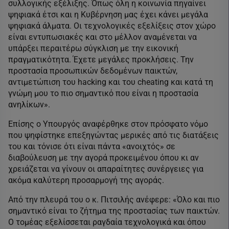
συλλογικής εξέλιξης. Όπως όλη η κοινωνία πηγαίνει
ψηφιακά έτσι και η Κυβέρνηση μας έχει κάνει μεγάλα
ψηφιακά άλματα. Οι τεχνολογικές εξελίξεις στον χώρο
είναι εντυπωσιακές και στο μέλλον αναμένεται να
υπάρξει περαιτέρω σύγκλιση με την εικονική
πραγματικότητα. Έχετε μεγάλες προκλήσεις. Την
προστασία προσωπικών δεδομένων παικτών,
αντιμετώπιση του hacking και του cheating και κατά τη
γνώμη μου το πιο σημαντικό που είναι η προστασία
ανηλίκων».
Επίσης ο Υπουργός αναφέρθηκε στον πρόσφατο νόμο
που ψηφίστηκε επεξηγώντας μερικές από τις διατάξεις
του και τόνισε ότι είναι πάντα «ανοιχτός» σε
διαβούλευση με την αγορά προκειμένου όπου κι αν
χρειάζεται να γίνουν οι απαραίτητες συνέργειες για
ακόμα καλύτερη προσαρμογή της αγοράς.
Από την πλευρά του ο κ. Πιτσιλής ανέφερε: «Όλο και πιο
σημαντικό είναι το ζήτημα της προστασίας των παικτών.
O τομέας εξελίσσεται ραγδαία τεχνολογικά και όπου