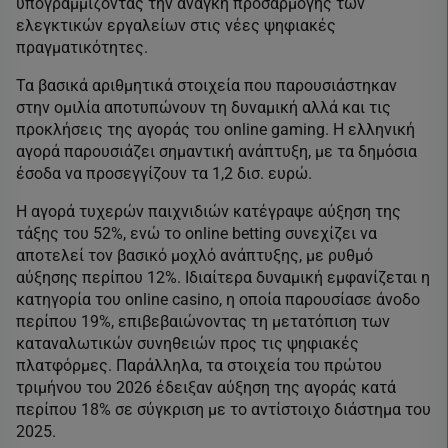
υπογραμμίζοντας την ανάγκη προσαρμογής των
ελεγκτικών εργαλείων στις νέες ψηφιακές
πραγματικότητες.
Τα βασικά αριθμητικά στοιχεία που παρουσιάστηκαν
στην ομιλία αποτυπώνουν τη δυναμική αλλά και τις
προκλήσεις της αγοράς του online gaming. Η ελληνική
αγορά παρουσιάζει σημαντική ανάπτυξη, με τα δημόσια
έσοδα να προσεγγίζουν τα 1,2 δισ. ευρώ.
Η αγορά τυχερών παιχνιδιών κατέγραψε αύξηση της
τάξης του 52%, ενώ το online betting συνεχίζει να
αποτελεί τον βασικό μοχλό ανάπτυξης, με ρυθμό
αύξησης περίπου 12%. Ιδιαίτερα δυναμική εμφανίζεται η
κατηγορία του online casino, η οποία παρουσίασε άνοδο
περίπου 19%, επιβεβαιώνοντας τη μετατόπιση των
καταναλωτικών συνηθειών προς τις ψηφιακές
πλατφόρμες. Παράλληλα, τα στοιχεία του πρώτου
τριμήνου του 2026 έδειξαν αύξηση της αγοράς κατά
περίπου 18% σε σύγκριση με το αντίστοιχο διάστημα του
2025.