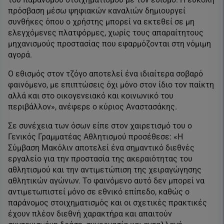
πρόσβαση μέσω ψηφιακών καναλιών δημιουργεί
συνθήκες όπου ο χρήστης μπορεί να εκτεθεί σε μη
ελεγχόμενες πλατφόρμες, χωρίς τους απαραίτητους
μηχανισμούς προστασίας που εφαρμόζονται στη νόμιμη
αγορά.
Ο εθισμός στον τζόγο αποτελεί ένα ιδιαίτερα σοβαρό
φαινόμενο, με επιπτώσεις όχι μόνο στον ίδιο τον παίκτη
αλλά και στο οικογενειακό και κοινωνικό του
περιβάλλον», ανέφερε ο κύριος Αναστασάκης.
Σε συνέχεια των όσων είπε στον χαιρετισμό του ο
Γενικός Γραμματέας Αθλητισμού προσέθεσε: «Η
Σύμβαση Μακόλιν αποτελεί ένα σημαντικό διεθνές
εργαλείο για την προστασία της ακεραιότητας του
αθλητισμού και την αντιμετώπιση της χειραγώγησης
αθλητικών αγώνων. Το φαινόμενο αυτό δεν μπορεί να
αντιμετωπιστεί μόνο σε εθνικό επίπεδο, καθώς ο
παράνομος στοιχηματισμός και οι σχετικές πρακτικές
έχουν πλέον διεθνή χαρακτήρα και απαιτούν