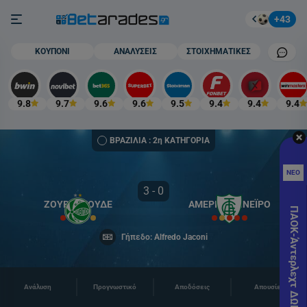
Στοίχημα
Burger button
+43
Mobile cham
ΚΟΥΠΟΝΙ
ΑΝΑΛΥΣΕΙΣ
ΣΤΟΙΧΗΜΑΤΙΚΕΣ
9.8
9.7
9.6
9.6
9.5
9.4
9.4
9.4
ΒΡΑΖΙΛΙΑ : 2η ΚΑΤΗΓΟΡΙΑ
Καλο
Προ
ΝΕΟ
Γνωρ
3 - 0
ΧΩΡ
ΖΟΥΒΕΝΤΟΥΔΕ
ΑΜΕΡΙΚΑ ΜΙΝΕΪΡΟ
ΠΑΟK-Άντερλεχτ ΔΩΡΕΑΝ* 🎁
ΚΑΤ
Γήπεδο: Alfredo Jaconi
Pro
SUM
Εγγρ
Ανάλυση
Προγνωστικό
Αποδόσεις
Απουσίες
στο