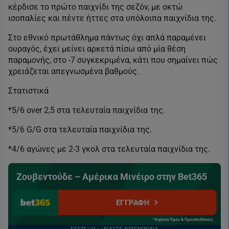
κέρδισε το πρώτο παιχνίδι της σεζόν, με οκτώ
ισοπαλίες και πέντε ήττες στα υπόλοιπα παιχνίδια της.
Στο εθνικό πρωτάθλημα πάντως όχι απλά παραμένει
ουραγός, έχει μείνει αρκετά πίσω από μία θέση
παραμονής, στο -7 συγκεκριμένα, κάτι που σημαίνει πώς
χρειάζεται απεγνωσμένα βαθμούς.
Στατιστικά
*5/6 over 2,5 στα τελευταία παιχνίδια της.
*5/6 G/G στα τελευταία παιχνίδια της.
*4/6 αγώνες με 2-3 γκολ στα τελευταία παιχνίδια της.
Ζουβεντούδε – Αμέρικα Μινέιρο στην Bet365
ΕΓΓΡΑΦΗ
*Ισχύουν Όροι & Προϋποθέσεις