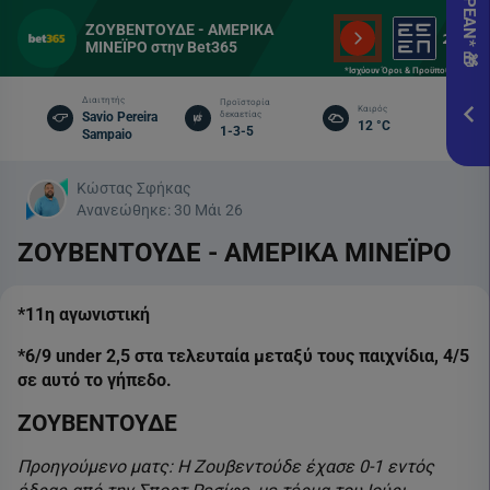
Pame
εδώ!
ΖΟΥΒΕΝΤΟΥΔΕ - ΑΜΕΡΙΚΑ
ΜΙΝΕΪΡΟ στην Bet365
*Ισχ
*Ισχύουν Όροι & Προϋποθέσεις
Προ
Διαιτητής
Προϊστορία
Καιρός
Savio Pereira
δεκαετίας
12 °C
1-3-5
Sampaio
ΕΓΓ
Κώστας Σφήκας
Ανανεώθηκε:
30 Μάι 26
ΖΟΥΒΕΝΤΟΥΔΕ - ΑΜΕΡΙΚΑ ΜΙΝΕΪΡΟ
*11η αγωνιστική
*6/9 under 2,5 στα τελευταία μεταξύ τους παιχνίδια, 4/5
σε αυτό το γήπεδο.
ΖΟΥΒΕΝΤΟΥΔΕ
Προηγούμενο ματς: Η Ζουβεντούδε έχασε 0-1 εντός