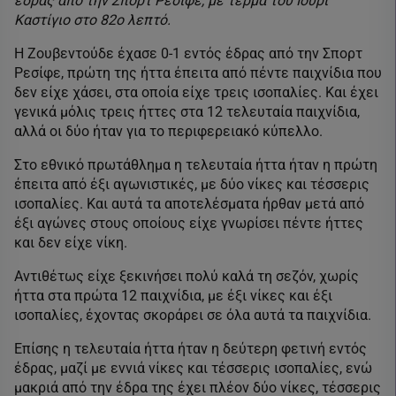
έδρας από την Σπορτ Ρεσίφε, με τέρμα του Ιούρι
Καστίγιο στο 82ο λεπτό.
Η Ζουβεντούδε έχασε 0-1 εντός έδρας από την Σπορτ
Ρεσίφε, πρώτη της ήττα έπειτα από πέντε παιχνίδια που
δεν είχε χάσει, στα οποία είχε τρεις ισοπαλίες. Και έχει
γενικά μόλις τρεις ήττες στα 12 τελευταία παιχνίδια,
αλλά οι δύο ήταν για το περιφερειακό κύπελλο.
Στο εθνικό πρωτάθλημα η τελευταία ήττα ήταν η πρώτη
έπειτα από έξι αγωνιστικές, με δύο νίκες και τέσσερις
ισοπαλίες. Και αυτά τα αποτελέσματα ήρθαν μετά από
έξι αγώνες στους οποίους είχε γνωρίσει πέντε ήττες
και δεν είχε νίκη.
Αντιθέτως είχε ξεκινήσει πολύ καλά τη σεζόν, χωρίς
ήττα στα πρώτα 12 παιχνίδια, με έξι νίκες και έξι
ισοπαλίες, έχοντας σκοράρει σε όλα αυτά τα παιχνίδια.
Επίσης η τελευταία ήττα ήταν η δεύτερη φετινή εντός
έδρας, μαζί με εννιά νίκες και τέσσερις ισοπαλίες, ενώ
μακριά από την έδρα της έχει πλέον δύο νίκες, τέσσερις