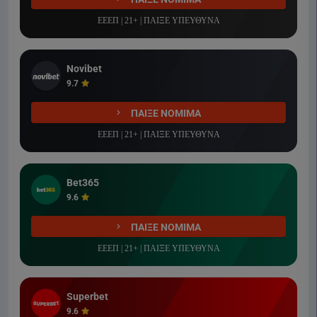
ΕΕΕΠ | 21+ | ΠΑΙΞΕ ΥΠΕΥΘΥΝΑ
Novibet
9.7
ΠΑΙΞΕ ΝΟΜΙΜΑ
ΕΕΕΠ | 21+ | ΠΑΙΞΕ ΥΠΕΥΘΥΝΑ
Bet365
9.6
ΠΑΙΞΕ ΝΟΜΙΜΑ
ΕΕΕΠ | 21+ | ΠΑΙΞΕ ΥΠΕΥΘΥΝΑ
Superbet
9.6