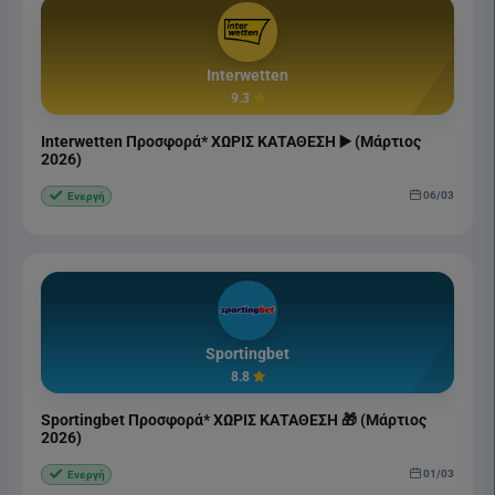
Interwetten
9.3
Interwetten Προσφορά* ΧΩΡΙΣ ΚΑΤΑΘΕΣΗ ▶️ (Μάρτιος
2026)
06/03
Ενεργή
Sportingbet
8.8
Sportingbet Προσφορά* ΧΩΡΙΣ ΚΑΤΑΘΕΣΗ 🎁 (Μάρτιος
2026)
01/03
Ενεργή