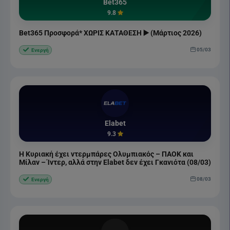
Bet365
9.8
Bet365 Προσφορά* ΧΩΡΙΣ ΚΑΤΑΘΕΣΗ ▶️ (Μάρτιος 2026)
05/03
Ενεργή
Elabet
9.3
Η Κυριακή έχει ντερμπάρες Ολυμπιακός – ΠΑΟΚ και
Μίλαν – Ίντερ, αλλά στην Elabet δεν έχει Γκανιότα (08/03)
08/03
Ενεργή