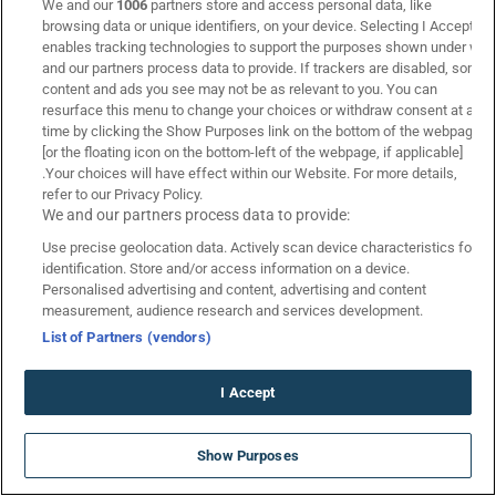
We and our
1006
partners store and access personal data, like
Πτώση Αποδόσεων
browsing data or unique identifiers, on your device. Selecting I Accept
Κουπόνι Πάμε Στοίχημα
enables tracking technologies to support the purposes shown under we
Livescore
and our partners process data to provide. If trackers are disabled, some
content and ads you see may not be as relevant to you. You can
resurface this menu to change your choices or withdraw consent at any
time by clicking the Show Purposes link on the bottom of the webpage
[or the floating icon on the bottom-left of the webpage, if applicable]
.Your choices will have effect within our Website. For more details,
refer to our Privacy Policy.
We and our partners process data to provide:
Use precise geolocation data. Actively scan device characteristics for
identification. Store and/or access information on a device.
Personalised advertising and content, advertising and content
measurement, audience research and services development.
List of Partners (vendors)
Επικοινωνία
Links
I Accept
Όροι Χρήσης
Πολιτική Απορρήτου
Promo Code SUMMER710 για… 710
Show Purposes
Δώρα* ΧΩΡΙΣ ΚΑΤΑΘΕΣΗ
Πολιτική Χρήσης Cookies
Υπεύθυνος Στοιχηματισμός
*Ισχύουν Όροι & Προϋποθέσεις