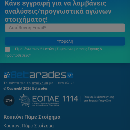
Κάνε εγγραφή για να λαμβάνεις
αναλύσεις/προγνωστικά αγώνων
στοιχήματος!
Υποβολή
Είμαι άνω των 21 ετών | Συμφωνώ με τους Όρους &
Προϋποθέσεις*
© Copyright 2026 Betarades
21+
Κουπόνι Πάμε Στοίχημα
Κουπόνι Πάμε Στοίχημα