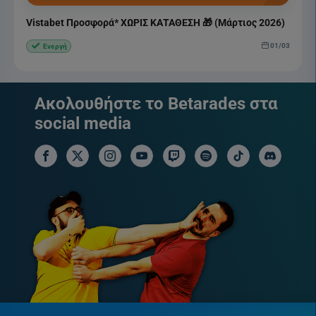
Vistabet Προσφορά* ΧΩΡΙΣ ΚΑΤΑΘΕΣΗ 🎁 (Μάρτιος 2026)
01/03
Ενεργή
Ακολουθήστε το Betarades στα
social media
facebook social link
x social link
instagram social link
youtube social link
twitch social link
spotify social link
tiktok social link
discord soci