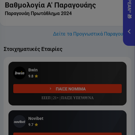
εδ
Βαθμολογία Α' Παραγουάης
ΓΕΡ2
ΓΕΡ3
ΓΑΛ
*Ισ
Παραγουάη Πρωτάθλημα 2024
&
ΓΑΛ2
ΟΛΛ
ΟΛ2
Πρ
Δείτε τα Προγνωστικά Παραγουάης
ΕΓΓ
ΠΟΡ
ΠΟΡ2
ΒΕΛ
Στοιχηματικές Εταιρίες
ΚΥΠ
ΤΟΥ
TOY2
Bwin
ΑΡΓΛ
AME
ΑΥΣΛ
9.8
ΑΥΣ
ΒΟΥ
ΒΟΛ
ΠΑΙΞΕ ΝΟΜΙΜΑ
ΕΕΕΠ | 21+ | ΠΑΙΞΕ ΥΠΕΥΘΥΝΑ
ΒΡΑ
ΒΡΑ2
ΔΑΝ
Novibet
ΕΛΒ
ΕΣΘ
ΙΑΠ
9.7
ΙΡΛ
ΙΡΛ2
ΙΣΛ