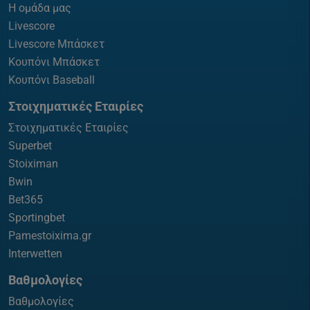
Η ομάδα μας
Livescore
Livescore Μπάσκετ
Κουπόνι Μπάσκετ
Κουπόνι Baseball
Στοιχηματικές Εταιρίες
Στοιχηματικές Εταιρίες
Superbet
Stoiximan
Bwin
Bet365
Sportingbet
Pamestoixima.gr
Interwetten
Βαθμολογίες
Βαθμολογίες