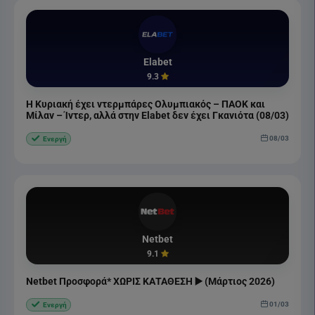
Elabet
9.3
Η Κυριακή έχει ντερμπάρες Ολυμπιακός – ΠΑΟΚ και
Μίλαν – Ίντερ, αλλά στην Elabet δεν έχει Γκανιότα (08/03)
08/03
Ενεργή
Netbet
9.1
Netbet Προσφορά* ΧΩΡΙΣ ΚΑΤΑΘΕΣΗ ▶️ (Μάρτιος 2026)
01/03
Ενεργή