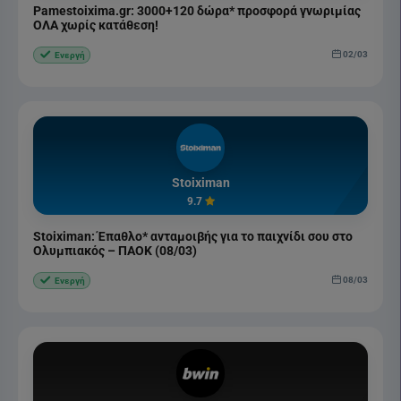
Pamestoixima.gr: 3000+120 δώρα* προσφορά γνωριμίας
ΟΛΑ χωρίς κατάθεση!
02/03
Ενεργή
Stoiximan
9.7
Stoiximan: Έπαθλο* ανταμοιβής για το παιχνίδι σου στο
Ολυμπιακός – ΠΑΟΚ (08/03)
08/03
Ενεργή