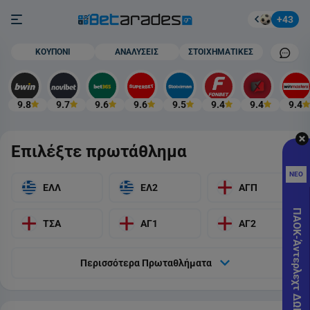
Στοίχημα
Burger button
+43
Mobile cham
ΚΟΥΠΟΝΙ
ΑΝΑΛΥΣΕΙΣ
ΣΤΟΙΧΗΜΑΤΙΚΕΣ
9.8
9.7
9.6
9.6
9.5
9.4
9.4
9.4
Επιλέξτε πρωτάθλημα
Καλο
Προ
ΝΕΟ
Γνωρ
ΕΛΛ
ΕΛ2
ΑΓΠ
ΧΩΡ
ΠΑΟK-Άντερλεχτ ΔΩΡΕΑΝ* 🎁
ΚΑΤ
ΤΣΑ
ΑΓ1
ΑΓ2
Pro
SUM
ΑΝΛ
ΙΣΠ
ΙΣΠ2
Περισσότερα Πρωταθλήματα
Εγγρ
ΙΤΑ
ΙΤΑ2
ΓΕΡ
στο