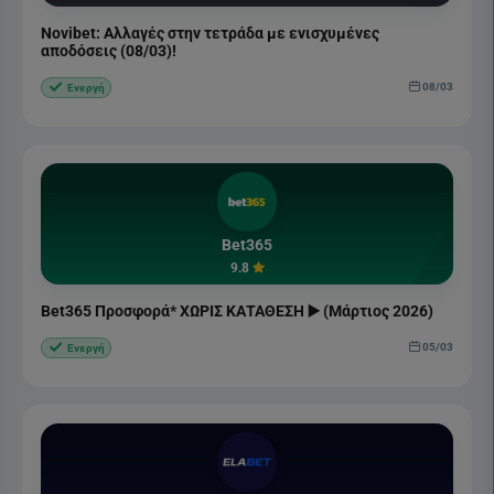
Novibet: Αλλαγές στην τετράδα με ενισχυμένες
αποδόσεις (08/03)!
08/03
Ενεργή
Bet365
9.8
Bet365 Προσφορά* ΧΩΡΙΣ ΚΑΤΑΘΕΣΗ ▶️ (Μάρτιος 2026)
05/03
Ενεργή