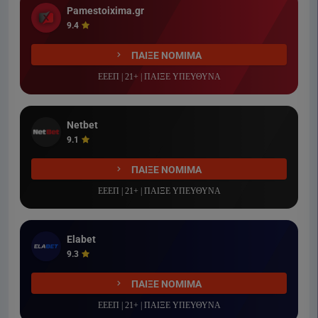
Pamestoixima.gr
9.4
ΠΑΙΞΕ ΝΟΜΙΜΑ
ΕΕΕΠ | 21+ | ΠΑΙΞΕ ΥΠΕΥΘΥΝΑ
Netbet
9.1
ΠΑΙΞΕ ΝΟΜΙΜΑ
ΕΕΕΠ | 21+ | ΠΑΙΞΕ ΥΠΕΥΘΥΝΑ
Elabet
9.3
ΠΑΙΞΕ ΝΟΜΙΜΑ
ΕΕΕΠ | 21+ | ΠΑΙΞΕ ΥΠΕΥΘΥΝΑ