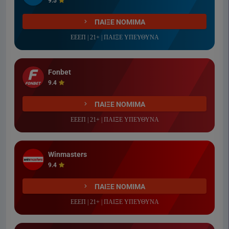
9.5
ΤΣΕ
ΧΙΛ
ΦΙΝ
ΠΑΙΞΕ ΝΟΜΙΜΑ
ΕΕΕΠ | 21+ | ΠΑΙΞΕ ΥΠΕΥΘΥΝΑ
Fonbet
9.4
ΠΑΙΞΕ ΝΟΜΙΜΑ
ΕΕΕΠ | 21+ | ΠΑΙΞΕ ΥΠΕΥΘΥΝΑ
Winmasters
9.4
ΠΑΙΞΕ ΝΟΜΙΜΑ
ΕΕΕΠ | 21+ | ΠΑΙΞΕ ΥΠΕΥΘΥΝΑ