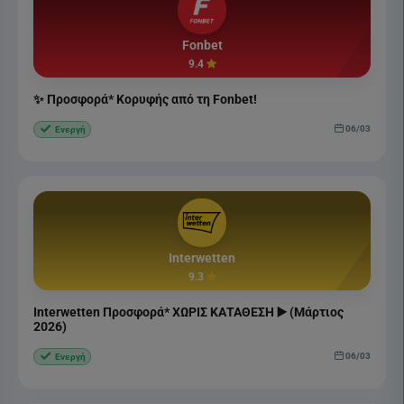
Fonbet
9.4
✨ Προσφορά* Κορυφής από τη Fonbet!
06/03
Ενεργή
Interwetten
9.3
Interwetten Προσφορά* ΧΩΡΙΣ ΚΑΤΑΘΕΣΗ ▶️ (Μάρτιος
2026)
06/03
Ενεργή