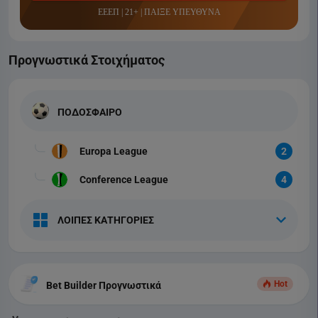
ΕΕΕΠ | 21+ | ΠΑΙΞΕ ΥΠΕΥΘΥΝΑ
Προγνωστικά Στοιχήματος
ΠΟΔΟΣΦΑΙΡΟ
Europa League
2
Conference League
4
ΛΟΙΠΕΣ ΚΑΤΗΓΟΡΙΕΣ
Hot
Bet Builder Προγνωστικά