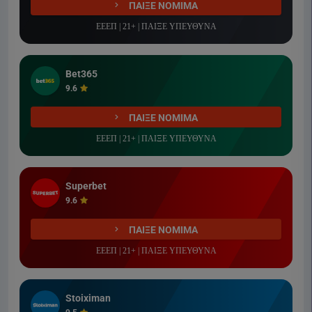
ΠΑΙΞΕ ΝΟΜΙΜΑ
ΕΕΕΠ | 21+ | ΠΑΙΞΕ ΥΠΕΥΘΥΝΑ
KIN
ΚΡΟ
ΚΟΛ
ΛΕΤ
ΛΙΘ
ΜΕΞ
Bet365
9.6
ΜΑΡ
ΝΟΡ
ΝΟΡ2
ΠΑΙΞΕ ΝΟΜΙΜΑ
ΕΕΕΠ | 21+ | ΠΑΙΞΕ ΥΠΕΥΘΥΝΑ
ΝΚΟ
ΝΦΕ
ΟΥΡ
ΠΑΡ
ΠΕΡ
ΠΟΛ
Superbet
9.6
ΡΟΥ
ΣΑΟΥ
ΣΕΡ
ΠΑΙΞΕ ΝΟΜΙΜΑ
ΕΕΕΠ | 21+ | ΠΑΙΞΕ ΥΠΕΥΘΥΝΑ
ΣΚΠ
ΣΚT
ΣΚ1
ΣΚ2
ΣΟΥ
ΣΟΥ2
Stoiximan