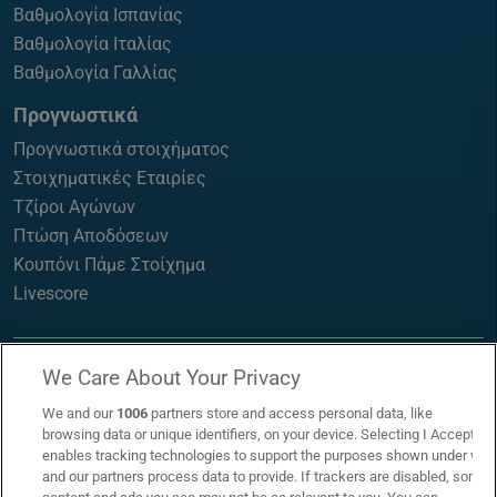
Βαθμολογία Ισπανίας
Βαθμολογία Ιταλίας
Βαθμολογία Γαλλίας
Προγνωστικά
Προγνωστικά στοιχήματος
Στοιχηματικές Εταιρίες
Τζίροι Αγώνων
Πτώση Αποδόσεων
Κουπόνι Πάμε Στοίχημα
Livescore
We Care About Your Privacy
We and our
1006
partners store and access personal data, like
browsing data or unique identifiers, on your device. Selecting I Accept
enables tracking technologies to support the purposes shown under we
and our partners process data to provide. If trackers are disabled, some