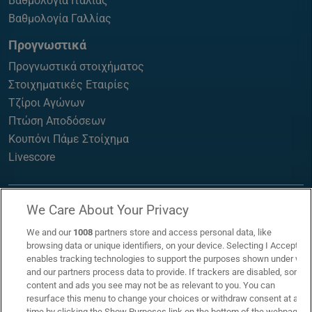
Βαθμολογία Ιταλίας
Βαθμολογία Γαλλίας
Προγνωστικά
Προγνωστικά στοιχήματος
Στοιχηματικές Εταιρίες
Τζίροι Αγώνων
Πτώση Αποδόσεων
Κουπόνι Πάμε Στοίχημα
Livescore
We Care About Your Privacy
We and our
1008
partners store and access personal data, like
browsing data or unique identifiers, on your device. Selecting I Accept
enables tracking technologies to support the purposes shown under we
and our partners process data to provide. If trackers are disabled, some
content and ads you see may not be as relevant to you. You can
resurface this menu to change your choices or withdraw consent at any
time by clicking the Show Purposes link on the bottom of the webpage