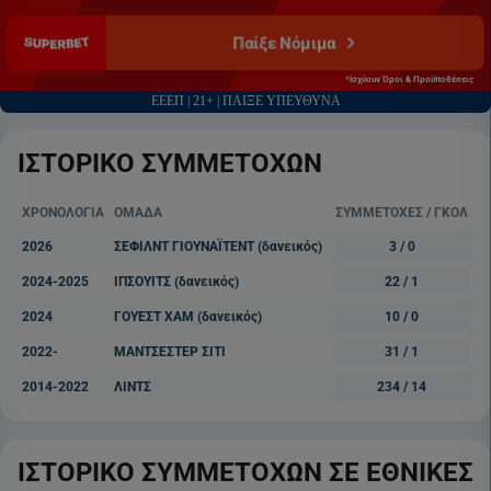
Παίξε Νόμιμα
*Ισχύουν Όροι & Προϋποθέσεις
ΕΕΕΠ | 21+ | ΠΑΙΞΕ ΥΠΕΥΘΥΝΑ
ΙΣΤΟΡΙΚΟ ΣΥΜΜΕΤΟΧΩΝ
ΧΡΟΝΟΛΟΓΙΑ
ΟΜΑΔΑ
ΣΥΜΜΕΤΟΧΕΣ / ΓΚΟΛ
2026
ΣΕΦΙΛΝΤ ΓΙΟΥΝΑΪΤΕΝΤ (δανεικός)
3 / 0
2024-2025
ΙΠΣΟΥΙΤΣ (δανεικός)
22 / 1
2024
ΓΟΥΕΣΤ ΧΑΜ (δανεικός)
10 / 0
2022-
ΜΑΝΤΣΕΣΤΕΡ ΣΙΤΙ
31 / 1
2014-2022
ΛΙΝΤΣ
234 / 14
ΙΣΤΟΡΙΚΟ ΣΥΜΜΕΤΟΧΩΝ ΣΕ ΕΘΝΙΚΕΣ