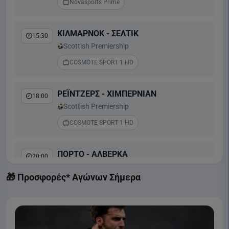
Novasports Prime
ΚΙΛΜΑΡΝΟΚ - ΣΕΛΤΙΚ
15:30
Scottish Premiership
COSMOTE SPORT 1 HD
ΡΕΪΝΤΖΕΡΣ - ΧΙΜΠΕΡΝΙΑΝ
18:00
Scottish Premiership
COSMOTE SPORT 1 HD
ΠΟΡΤΟ - ΑΛΒΕΡΚΑ
20:00
Liga Portugal
🎁 Προσφορές* Αγώνων Σήμερα
COSMOTE SPORT 2 HD
ΜΠΕΝΦΙΚΑ - ΑΚΑΝΤΕΜΙΚΑ ΒΙΣΕΟΥ
22:30
Liga Portugal