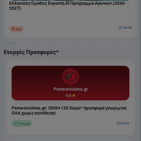
Ελληνικές Ομάδες Ευρώπη ☑️ Πρόγραμμα Αγώνων (2026-
2027)
08/08
Hot
Ενεργές Προσφορές*
Pamestoixima.gr
9.4
Pamestoixima.gr: 3000+120 δώρα* προσφορά γνωριμίας
ΟΛΑ χωρίς κατάθεση!
02/03
Ενεργή