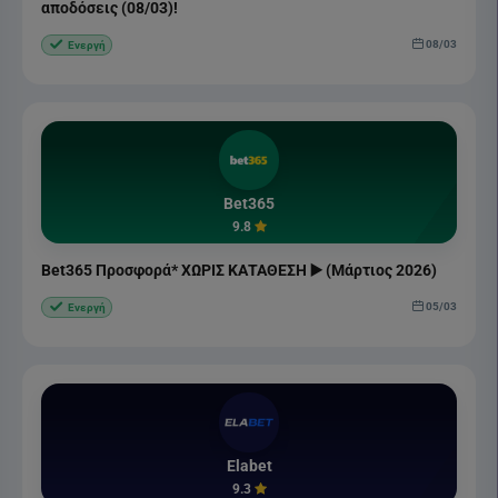
αποδόσεις (08/03)!
08/03
Ενεργή
Bet365
9.8
Bet365 Προσφορά* ΧΩΡΙΣ ΚΑΤΑΘΕΣΗ ▶️ (Μάρτιος 2026)
05/03
Ενεργή
Elabet
9.3