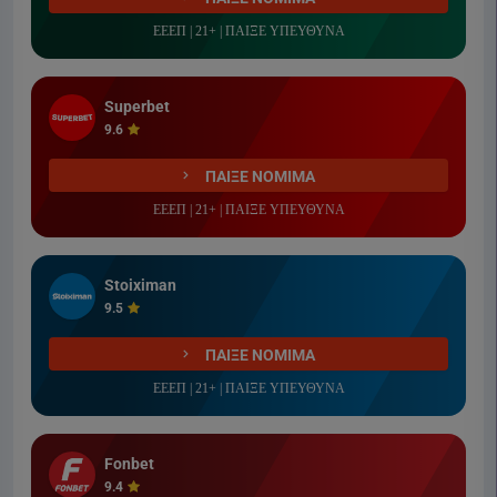
ΕΕΕΠ | 21+ | ΠΑΙΞΕ ΥΠΕΥΘΥΝΑ
Superbet
9.6
ΠΑΙΞΕ ΝΟΜΙΜΑ
ΕΕΕΠ | 21+ | ΠΑΙΞΕ ΥΠΕΥΘΥΝΑ
Stoiximan
9.5
ΠΑΙΞΕ ΝΟΜΙΜΑ
ΕΕΕΠ | 21+ | ΠΑΙΞΕ ΥΠΕΥΘΥΝΑ
Fonbet
9.4