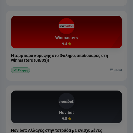
Winmasters
9.4
Ντερμπάρα κορυφής στο Φάληρο, αποδοσάρες στη
winmasters (08/03)!
08/03
Ενεργή
Novibet
9.5
Novibet: Αλλαγές στην τετράδα με ενισχυμένες