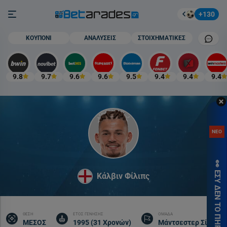
Στοίχημα
Burger button
+130
Mobile champ
ΚΟΥΠΟΝΙ
ΑΝΑΛΥΣΕΙΣ
ΣΤΟΙΧΗΜΑΤΙΚΕΣ
9.8
9.7
9.6
9.6
9.5
9.4
9.4
9.4
ΚΑΛΟ
ΝΕΟ
Προσ
ΧΩΡΙ
👀 ΕΣΥ ΔΕΝ ΤΟ ΠΗΡΕΣ; 🎁
Με 1
Κάλβιν Φίλιπς
Εγγρ
Novib
εδώ 
ΘΕΣΗ
ΕΤΟΣ ΓΕΝΗΣΗΣ
ΟΜΑΔΑ
SUM
ΜΕΣΟΣ
1995 (31 Χρονών)
Μάντσεστερ Σίτι