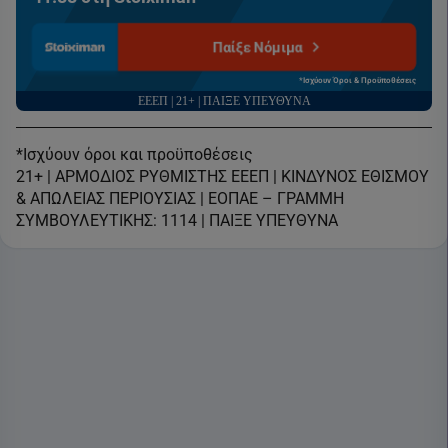
Παίξε Νόμιμα
*Ισχύουν Όροι & Προϋποθέσεις
ΕΕΕΠ | 21+ | ΠΑΙΞΕ ΥΠΕΥΘΥΝΑ
*Ισχύουν όροι και προϋποθέσεις
21+ | ΑΡΜΟΔΙΟΣ ΡΥΘΜΙΣΤΗΣ ΕΕΕΠ | ΚΙΝΔΥΝΟΣ ΕΘΙΣΜΟΥ
& ΑΠΩΛΕΙΑΣ ΠΕΡΙΟΥΣΙΑΣ | ΕΟΠΑΕ – ΓΡΑΜΜΗ
ΣΥΜΒΟΥΛΕΥΤΙΚΗΣ: 1114 | ΠΑΙΞΕ ΥΠΕΥΘΥΝΑ