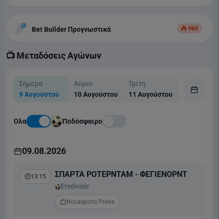
Hot
Bet Builder Προγνωστικά
📺 Μεταδόσεις Αγώνων
Σήμερα
Αύριο
Τρίτη
Τετάρτη
9 Αυγούστου
10 Αυγούστου
11 Αυγούστου
12 Αυγούσ
Όλα
Ποδόσφαιρο
09.08.2026
ΣΠΑΡΤΑ ΡΟΤΕΡΝΤΑΜ - ΦΕΓΙΕΝΟΡΝΤ
13:15
Eredivisie
Novasports Prime