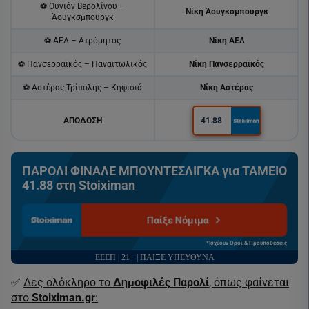
⚽️ Ουνιόν Βερολίνου –
Νίκη Άουγκσμπουργκ
Άουγκσμπουργκ
⚽️ ΑΕΛ – Ατρόμητος
Νίκη ΑΕΛ
⚽️ Πανσερραϊκός – Παναιτωλικός
Νίκη Πανσερραϊκός
⚽️ Αστέρας Τρίπολης – Κηφισιά
Νίκη Αστέρας
ΑΠΟΔΟΣΗ
41.88
ΠΑΡΟΛΙ ΦΙΝΑΛΕ ΜΠΟΥΝΤΕΣΛΙΓΚΑ για ΤΑΜΕΙΟ
41.88 στη Stoiximan
Παίξε Νόμιμα
*Ισχύουν Όροι & Προϋποθέσεις
ΕΕΕΠ | 21+ | ΠΑΙΞΕ ΥΠΕΥΘΥΝΑ
✅
Δες ολόκληρο το
Δημοφιλές
Παρολί
, όπως φαίνεται
στο
Stoiximan.gr
: