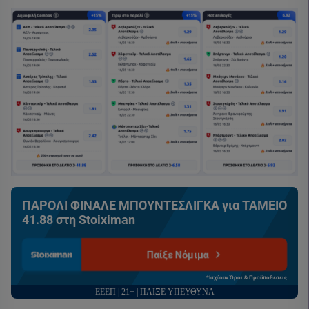
ΠΑΡΟΛΙ ΦΙΝΑΛΕ ΜΠΟΥΝΤΕΣΛΙΓΚΑ για ΤΑΜΕΙΟ
41.88 στη Stoiximan
Παίξε Νόμιμα
*Ισχύουν Όροι & Προϋποθέσεις
ΕΕΕΠ | 21+ | ΠΑΙΞΕ ΥΠΕΥΘΥΝΑ