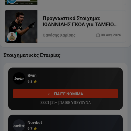
Προγνωστικά Στοίχημα:
ΙΩΑΝΝΙΔΗΣ ΓΚΟΛ για ΤΑΜΕΙΟ
3.60 στη Superbet (08/08)
Θανάσης Χαρίσης
08 Αυγ 2026
Στοιχηματικές Εταιρίες
Bwin
9.8
ΠΑΙΞΕ ΝΟΜΙΜΑ
ΕΕΕΠ | 21+ | ΠΑΙΞΕ ΥΠΕΥΘΥΝΑ
Novibet
9.7