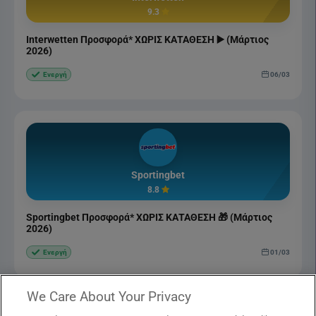
9.3
Interwetten Προσφορά* ΧΩΡΙΣ ΚΑΤΑΘΕΣΗ ▶️ (Μάρτιος
2026)
06/03
Ενεργή
Sportingbet
8.8
Sportingbet Προσφορά* ΧΩΡΙΣ ΚΑΤΑΘΕΣΗ 🎁 (Μάρτιος
2026)
01/03
Ενεργή
We Care About Your Privacy