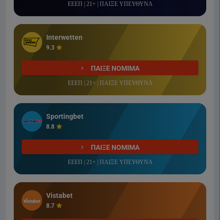
ΕΕΕΠ | 21+ | ΠΑΙΞΕ ΥΠΕΥΘΥΝΑ
Interwetten
9.3
ΠΑΙΞΕ ΝΟΜΙΜΑ
ΕΕΕΠ | 21+ | ΠΑΙΞΕ ΥΠΕΥΘΥΝΑ
Sportingbet
8.8
ΠΑΙΞΕ ΝΟΜΙΜΑ
ΕΕΕΠ | 21+ | ΠΑΙΞΕ ΥΠΕΥΘΥΝΑ
Vistabet
8.7