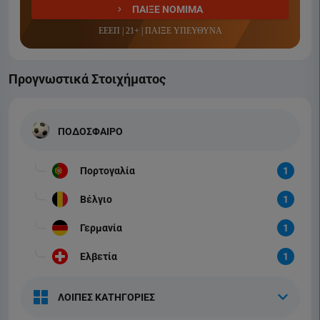
ΠΑΙΞΕ ΝΟΜΙΜΑ
ΕΕΕΠ | 21+ | ΠΑΙΞΕ ΥΠΕΥΘΥΝΑ
Προγνωστικά Στοιχήματος
ΠΟΔΟΣΦΑΙΡΟ
Πορτογαλία
1
Βέλγιο
1
Γερμανία
1
Ελβετία
1
ΛΟΙΠΕΣ ΚΑΤΗΓΟΡΙΕΣ