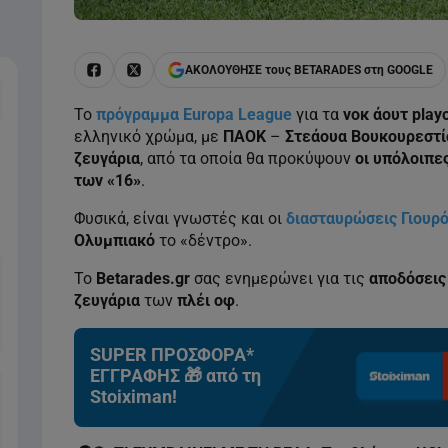
ΑΚΟΛΟΥΘΗΣΕ τους BETARADES στη GOOGLE
Δευτέρα
Τρίτη
Τετάρτη
Πέμπτη
10 Αυγούστου
11 Αυγούστου
12 Αυγούστου
13 Αυγούστου
Το
πρόγραμμα Europa League
για τα
νοκ άουτ
play
ελληνικό χρώμα, με
ΠΑΟΚ
–
Στεάουα
Βουκουρεστί
ζευγάρια
, από τα οποία θα προκύψουν
οι υπόλοιπε
των «16»
.
Φυσικά, είναι γνωστές και οι
διασταυρώσεις Γιουρό
Ολυμπιακό
το «δέντρο».
Το
Betarades.gr
σας ενημερώνει για τις
αποδόσεις
ζευγάρια
των
πλέι
οφ
.
SUPER ΠΡΟΣΦΟΡΑ*
ΕΓΓΡΑΦΗΣ 🎁 από τη
Stoiximan!