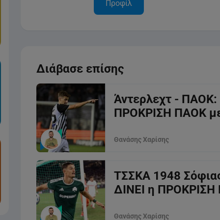
Προφίλ
Διάβασε επίσης
Άντερλεχτ - ΠΑΟΚ:
ΠΡΟΚΡΙΣΗ ΠΑΟΚ με
Superbet;
Θανάσης Χαρίσης
ΤΣΣΚΑ 1948 Σόφιας
ΔΙΝΕΙ η ΠΡΟΚΡΙΣΗ 
στη Superbet;
Θανάσης Χαρίσης