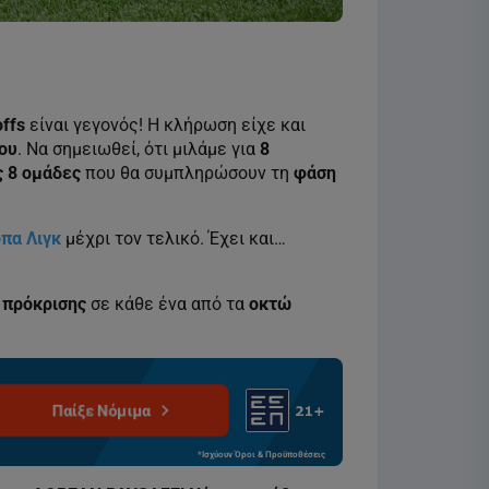
Παρασκευή
14 Αυγούστου
offs
είναι γεγονός! Η κλήρωση είχε και
ου
. Να σημειωθεί, ότι μιλάμε για
8
ς 8 ομάδες
που θα συμπληρώσουν τη
φάση
πα Λιγκ
μέχρι τον τελικό. Έχει και…
 πρόκρισης
σε κάθε ένα από τα
οκτώ
Παίξε Νόμιμα
*Ισχύουν Όροι & Προϋποθέσεις