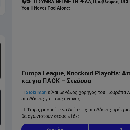
🎧⚽️ ΤΙ ΣΥΜΒΑΙΝΕΙ ΜΕ ΤΗ ΡΕΑΛ; Προβλέψεις UCL
You’ll Never Pod Alone:
Europa League, Knockout Playoffs: Α
και για ΠΑΟΚ – Στεάουα
Η
Stoiximan
είναι μεγάλος χορηγός του Γιουρόπα Λι
αποδόσεις για τους αγώνες.
📊
Τώρα, μπορείτε να δείτε τις αποδόσεις πρόκρισ
θα αγωνιστούν στους «16»:
Ζευγάρι
1