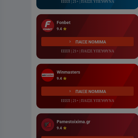
ΕΕΕΠ | 21+ | ΠΑΙΞΕ ΥΠΕΥΘΥΝΑ
Fonbet
9.4
ΠΑΙΞΕ ΝΟΜΙΜΑ
ΕΕΕΠ | 21+ | ΠΑΙΞΕ ΥΠΕΥΘΥΝΑ
Winmasters
9.4
ΠΑΙΞΕ ΝΟΜΙΜΑ
ΕΕΕΠ | 21+ | ΠΑΙΞΕ ΥΠΕΥΘΥΝΑ
Pamestoixima.gr
9.4