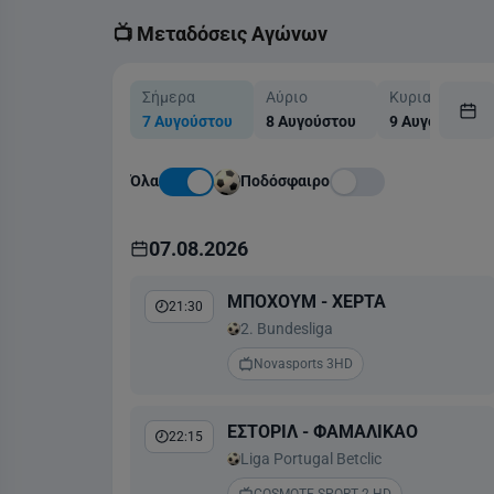
📺 Μεταδόσεις Αγώνων
Σήμερα
Αύριο
Κυριακή
7 Αυγούστου
8 Αυγούστου
9 Αυγούστου
Όλα
Ποδόσφαιρο
07.08.2026
ΜΠΟΧΟΥΜ - ΧΕΡΤΑ
21:30
2. Bundesliga
Novasports 3HD
ΕΣΤΟΡΙΛ - ΦΑΜΑΛΙΚΑΟ
22:15
Liga Portugal Betclic
COSMOTE SPORT 2 HD