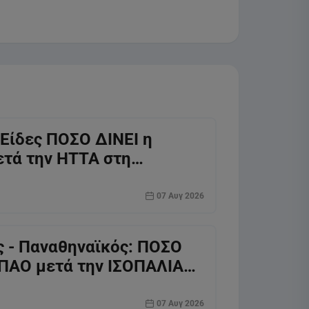
 Είδες ΠΟΣΟ ΔΙΝΕΙ η
τά την ΗΤΤΑ στη
07 Αυγ 2026
 - Παναθηναϊκός: ΠΟΣΟ
ΠΑΟ μετά την ΙΣΟΠΑΛΙΑ
07 Αυγ 2026