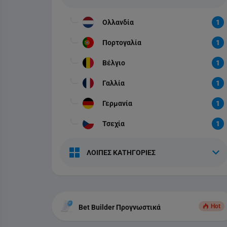
Ολλανδία
1
Πορτογαλία
1
Βέλγιο
1
Γαλλία
1
Γερμανία
1
Τσεχία
1
ΛΟΙΠΕΣ ΚΑΤΗΓΟΡΙΕΣ
Hot
Bet Builder Προγνωστικά