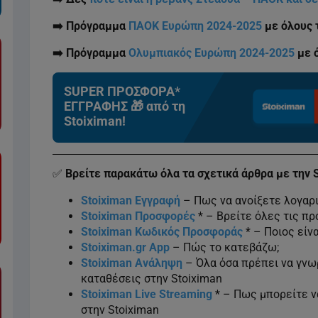
➡️ Πρόγραμμα
ΠΑΟΚ Ευρώπη 2024-2025
με όλους 
➡️ Πρόγραμμα
Ολυμπιακός Ευρώπη 2024-2025
με ό
SUPER ΠΡΟΣΦΟΡΑ*
ΕΓΓΡΑΦΗΣ 🎁 από τη
Stoiximan!
✅
Βρείτε παρακάτω όλα τα σχετικά άρθρα με την S
Stoiximan Εγγραφή
– Πως να ανοίξετε λογαρι
Stoiximan Προσφορές
* – Βρείτε όλες τις π
Stoiximan Κωδικός Προσφοράς
* – Ποιος είνα
Stoiximan.gr App
– Πώς το κατεβάζω;
Stoiximan Ανάληψη
– Όλα όσα πρέπει να γνωρ
καταθέσεις στην Stoiximan
Stoiximan Live Streaming
* – Πως μπορείτε ν
στην Stoiximan