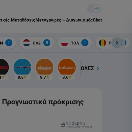
Theme toggle
ικές Μεταδόσεις
Μεταγραφές
Διαγωνισμός
Chat
1
5
1
1
ΑΝ
ΟΛ2
ΠΟΛ
ΡΟΥ
ΟΛΕΣ
1
8.8
8.7
8.6
s: Προγνωστικά πρόκρισης
19 Φεβ 25
Ανανεώθηκε:
19 Φεβ 25