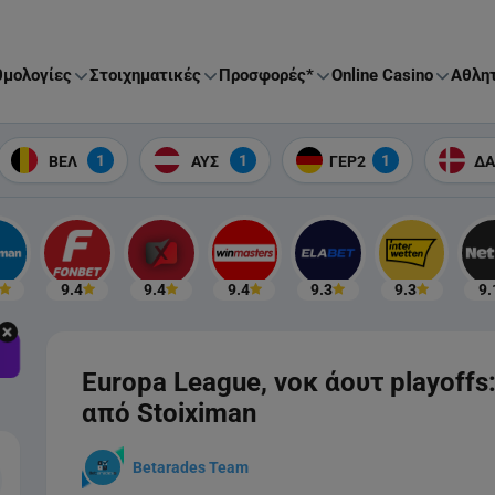
μολογίες
Στοιχηματικές
Προσφορές*
Online Casino
Αθλητ
1
1
1
ΒΕΛ
ΑΥΣ
ΓΕΡ2
Δ
9.4
9.4
9.4
9.3
9.3
9.
Europa League, νοκ άουτ playoff
από Stoiximan
Betarades Team