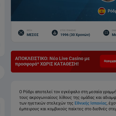
Ρόδ
ΘΕΣΗ
ΕΤΟΣ ΓΕΝΗΣΗΣ
ΟΜ
ΜΕΣΟΣ
1996 (30 Χρονών)
Μά
ΑΠΟΚΛΕΙΣΤΙΚΟ: Νέο Live Casino με
προσφορά* ΧΩΡΙΣ ΚΑΤΑΘΕΣΗ!
O Ρόδρι αποτελεί τον εγκέφαλο στη μεσαία γραμμή
τους ακρογωνιαίους λίθους της ομάδας και αδιαμφ
των ηγετικών στελεχών της
Εθνικής Ισπανίας
, έχ
Κυριακή
Δευτέρα
Τρίτη
Τετάρτη
έμπειρους και κομβικούς παίκτες στο διεθνές στ
9 Αυγούστου
10 Αυγούστου
11 Αυγούστου
12 Αυγούστου