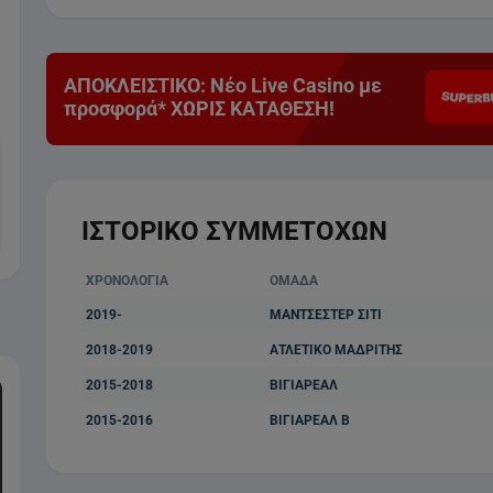
ΑΠΟΚΛΕΙΣΤΙΚΟ: Νέο Live Casino με
προσφορά* ΧΩΡΙΣ ΚΑΤΑΘΕΣΗ!
ΙΣΤΟΡΙΚΟ ΣΥΜΜΕΤΟΧΩΝ
ΧΡΟΝΟΛΟΓΙΑ
ΟΜΑΔΑ
2019-
ΜΑΝΤΣΕΣΤΕΡ ΣΙΤΙ
2018-2019
ΑΤΛΕΤΙΚΟ ΜΑΔΡΙΤΗΣ
2015-2018
ΒΙΓΙΑΡΕΑΛ
2015-2016
ΒΙΓΙΑΡΕΑΛ Β