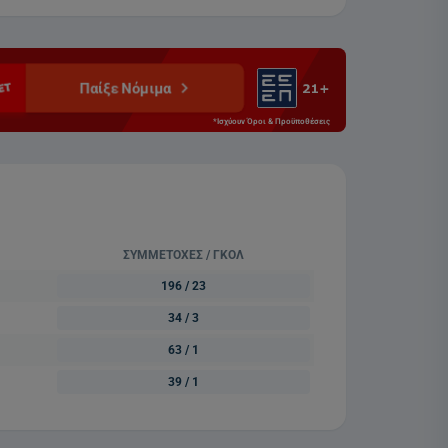
Παίξε Νόμιμα
*Ισχύουν Όροι & Προϋποθέσεις
ΣΥΜΜΕΤΟΧΕΣ / ΓΚΟΛ
196 / 23
34 / 3
63 / 1
39 / 1