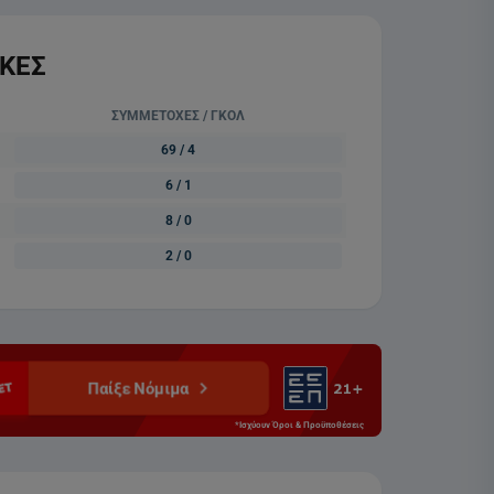
ΙΚΕΣ
ΣΥΜΜΕΤΟΧΕΣ / ΓΚΟΛ
69 / 4
6 / 1
8 / 0
2 / 0
Παίξε Νόμιμα
*Ισχύουν Όροι & Προϋποθέσεις