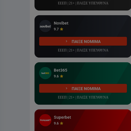
ΕΕΕΠ | 21+ | ΠΑΙΞΕ ΥΠΕΥΘΥΝΑ
Novibet
9.7
ΠΑΙΞΕ ΝΟΜΙΜΑ
ΕΕΕΠ | 21+ | ΠΑΙΞΕ ΥΠΕΥΘΥΝΑ
Bet365
9.6
ΠΑΙΞΕ ΝΟΜΙΜΑ
ΕΕΕΠ | 21+ | ΠΑΙΞΕ ΥΠΕΥΘΥΝΑ
Superbet
9.6