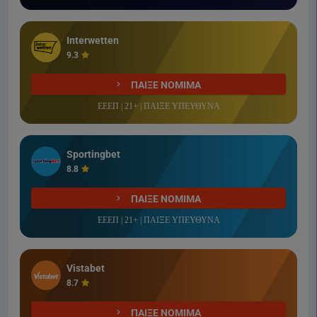
Interwetten
9.3
ΠΑΙΞΕ ΝΟΜΙΜΑ
ΕΕΕΠ | 21+ | ΠΑΙΞΕ ΥΠΕΥΘΥΝΑ
Sportingbet
8.8
ΠΑΙΞΕ ΝΟΜΙΜΑ
ΕΕΕΠ | 21+ | ΠΑΙΞΕ ΥΠΕΥΘΥΝΑ
Vistabet
8.7
ΠΑΙΞΕ ΝΟΜΙΜΑ