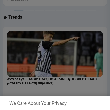
🔥 Trends
Άντερλεχτ – ΠΑΟΚ: Είδες ΠΟΣΟ ΔΙΝΕΙ η ΠΡΟΚΡΙΣΗ ΠΑΟΚ
μετά την ΗΤΤΑ στη Superbet;
08 Αυγ 2026
We Care About Your Privacy