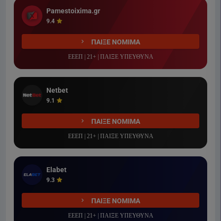
Pamestoixima.gr
9.4
ΠΑΙΞΕ ΝΟΜΙΜΑ
ΕΕΕΠ | 21+ | ΠΑΙΞΕ ΥΠΕΥΘΥΝΑ
Netbet
9.1
ΠΑΙΞΕ ΝΟΜΙΜΑ
ΕΕΕΠ | 21+ | ΠΑΙΞΕ ΥΠΕΥΘΥΝΑ
Elabet
9.3
ΠΑΙΞΕ ΝΟΜΙΜΑ
ΕΕΕΠ | 21+ | ΠΑΙΞΕ ΥΠΕΥΘΥΝΑ