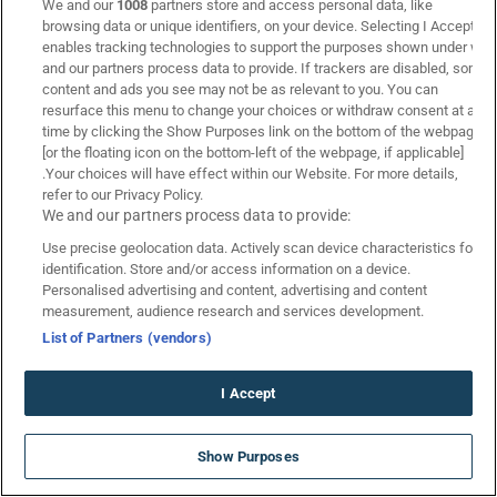
We and our
1008
partners store and access personal data, like
🎁 Προσφορές* Online Casino
browsing data or unique identifiers, on your device. Selecting I Accept
enables tracking technologies to support the purposes shown under we
and our partners process data to provide. If trackers are disabled, some
content and ads you see may not be as relevant to you. You can
resurface this menu to change your choices or withdraw consent at any
time by clicking the Show Purposes link on the bottom of the webpage
[or the floating icon on the bottom-left of the webpage, if applicable]
.Your choices will have effect within our Website. For more details,
refer to our Privacy Policy.
We and our partners process data to provide:
Use precise geolocation data. Actively scan device characteristics for
identification. Store and/or access information on a device.
Personalised advertising and content, advertising and content
Happy Hour με 5 Δώρα* σε όλους από τη Stoiximan (08/08)!
measurement, audience research and services development.
List of Partners (vendors)
08 Αυγ 2026
I Accept
ΝΕΑ GIGA ΠΡΟΣΦΟΡΑ* ΓΝΩΡΙΜΙΑΣ
Show Purposes
📝 Δημοφιλή
στην Bwin!
*Ισχύουν Όροι & Προϋποθέσεις