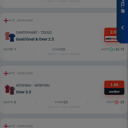
ΕΕΕΠ | 21+ | ΠΑΙΞΕ ΥΠΕΥΘΥΝΑ
και
Πρ
ΑΓΠ
24/05 18:00
ΕΓΓ
2.03
ΣΑΝΤΕΡΛΑΝΤ - ΤΣΕΛΣΙ
Goal/Goal & Over 2.5
2-1
25
+25.75
ΣΚΟΡ
STAKE
ΑΠΟΤ
ΕΕΕΠ | 21+ | ΠΑΙΞΕ ΥΠΕΥΘΥΝΑ
ΑΓΠ
18/05 22:00
1.95
ΑΡΣΕΝΑΛ - ΜΠΕΡΝΛΙ
Over 3.5
1-0
25
-25
ΣΚΟΡ
STAKE
ΑΠΟΤ
ΕΕΕΠ | 21+ | ΠΑΙΞΕ ΥΠΕΥΘΥΝΑ
ΑΓΠ
15/05 22:00