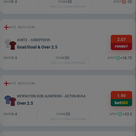
0-3
25
-25
ΣΚΟΡ
STAKE
ΑΠΟΤ
ΕΕΕΠ | 21+ | ΠΑΙΞΕ ΥΠΕΥΘΥΝΑ
ΑΓΠ
06/12 19:30
2.07
ΛΙΝΤΣ - ΛΙΒΕΡΠΟΥΛ
Goal/Goal & Over 2.5
3-3
25
+26.75
ΣΚΟΡ
STAKE
ΑΠΟΤ
ΕΕΕΠ | 21+ | ΠΑΙΞΕ ΥΠΕΥΘΥΝΑ
ΑΓΠ
03/12 21:30
1.90
ΜΠΡΑΙΤΟΝ ΧΟΒ ΑΛΜΠΙΟΝ - ΑΣΤΟΝ ΒΙΛΑ
Over 2.5
3-4
25
+22.5
ΣΚΟΡ
STAKE
ΑΠΟΤ
ΕΕΕΠ | 21+ | ΠΑΙΞΕ ΥΠΕΥΘΥΝΑ