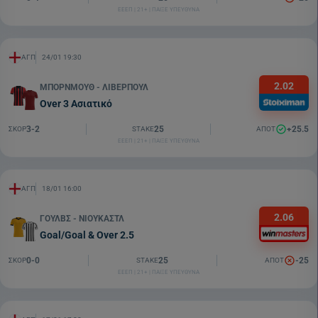
ΕΕΕΠ | 21+ | ΠΑΙΞΕ ΥΠΕΥΘΥΝΑ
ΑΓΠ
24/01 19:30
2.02
ΜΠΟΡΝΜΟΥΘ - ΛΙΒΕΡΠΟΥΛ
Over 3 Ασιατικό
3-2
25
+25.5
ΣΚΟΡ
STAKE
ΑΠΟΤ
ΕΕΕΠ | 21+ | ΠΑΙΞΕ ΥΠΕΥΘΥΝΑ
ΑΓΠ
18/01 16:00
2.06
ΓΟΥΛΒΣ - ΝΙΟΥΚΑΣΤΛ
Goal/Goal & Over 2.5
0-0
25
-25
ΣΚΟΡ
STAKE
ΑΠΟΤ
ΕΕΕΠ | 21+ | ΠΑΙΞΕ ΥΠΕΥΘΥΝΑ