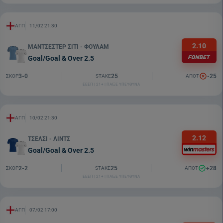
ΑΓΠ
11/02 21:30
2.10
ΜΑΝΤΣΕΣΤΕΡ ΣΙΤΙ - ΦΟΥΛΑΜ
Goal/Goal & Over 2.5
3-0
25
-25
ΣΚΟΡ
STAKE
ΑΠΟΤ
ΕΕΕΠ | 21+ | ΠΑΙΞΕ ΥΠΕΥΘΥΝΑ
ΑΓΠ
10/02 21:30
2.12
ΤΣΕΛΣΙ - ΛΙΝΤΣ
Goal/Goal & Over 2.5
2-2
25
+28
ΣΚΟΡ
STAKE
ΑΠΟΤ
ΕΕΕΠ | 21+ | ΠΑΙΞΕ ΥΠΕΥΘΥΝΑ
ΑΓΠ
07/02 17:00