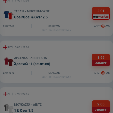
ΑΓΠ
17/01 17:00
2.01
ΤΣΕΛΣΙ - ΜΠΡΕΝΤΦΟΡΝΤ
Goal/Goal & Over 2.5
2-0
25
-25
ΣΚΟΡ
STAKE
ΑΠΟΤ
ΕΕΕΠ | 21+ | ΠΑΙΞΕ ΥΠΕΥΘΥΝΑ
ΑΓΠ
08/01 22:00
1.95
ΑΡΣΕΝΑΛ - ΛΙΒΕΡΠΟΥΛ
Άρσεναλ -1 (ασιατικό)
0-0
25
-25
ΣΚΟΡ
STAKE
ΑΠΟΤ
ΕΕΕΠ | 21+ | ΠΑΙΞΕ ΥΠΕΥΘΥΝΑ
ΑΓΠ
07/01 22:15
2.05
ΝΙΟΥΚΑΣΤΛ - ΛΙΝΤΣ
1 & Over 1.5