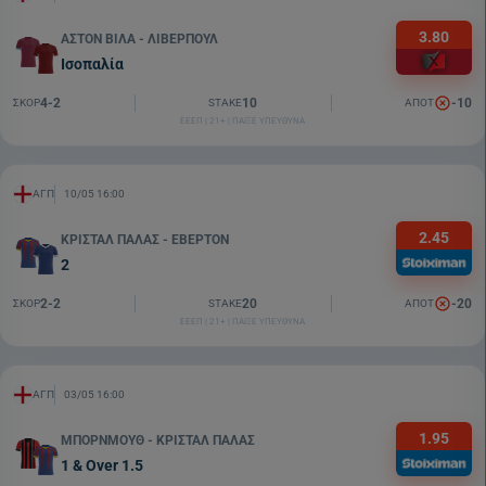
3.80
ΑΣΤΟΝ ΒΙΛΑ - ΛΙΒΕΡΠΟΥΛ
Ισοπαλία
4-2
10
-10
ΣΚΟΡ
STAKE
ΑΠΟΤ
ΕΕΕΠ | 21+ | ΠΑΙΞΕ ΥΠΕΥΘΥΝΑ
ΑΓΠ
10/05 16:00
2.45
ΚΡΙΣΤΑΛ ΠΑΛΑΣ - ΕΒΕΡΤΟΝ
2
2-2
20
-20
ΣΚΟΡ
STAKE
ΑΠΟΤ
ΕΕΕΠ | 21+ | ΠΑΙΞΕ ΥΠΕΥΘΥΝΑ
ΑΓΠ
03/05 16:00
1.95
ΜΠΟΡΝΜΟΥΘ - ΚΡΙΣΤΑΛ ΠΑΛΑΣ
1 & Over 1.5