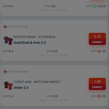
4-3
25
+26.25
ΣΚΟΡ
STAKE
ΑΠΟΤ
ΕΕΕΠ | 21+ | ΠΑΙΞΕ ΥΠΕΥΘΥΝΑ
ΑΓΠ
07/01 21:30
2.15
ΚΡΙΣΤΑΛ ΠΑΛΑΣ - ΑΣΤΟΝ ΒΙΛΑ
Goal/Goal & Over 2.5
0-0
25
-25
ΣΚΟΡ
STAKE
ΑΠΟΤ
ΕΕΕΠ | 21+ | ΠΑΙΞΕ ΥΠΕΥΘΥΝΑ
ΑΓΠ
06/01 22:00
1.88
ΓΟΥΕΣΤ ΧΑΜ - ΝΟΤΙΓΧΑΜ ΦΟΡΕΣΤ
Under 2.5
1-2
20
-20
ΣΚΟΡ
STAKE
ΑΠΟΤ
ΕΕΕΠ | 21+ | ΠΑΙΞΕ ΥΠΕΥΘΥΝΑ