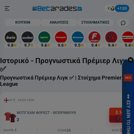
Στοίχημα
Burger button
+130
Mobile champ
ΚΟΥΠΟΝΙ
ΑΝΑΛΥΣΕΙΣ
ΣΤΟΙΧΗΜΑΤΙΚΕΣ
9.8
9.7
9.6
9.6
9.5
9.4
9.4
9.4
Ιστορικό - Προγνωστικά Πρέμιερ Λιγκ
✅
Προγνωστικά Πρέμιερ Λιγκ ✅ | Στοίχημα Premier
ΝΕΟ
League
ΝΕ
ΠΡ
👀 ΕΣΥ ΔΕΝ ΤΟ ΠΗΡΕΣ; 🎁
ΓΝ
ΑΓΠ
24/05 18:00
στη
2.14
ΝΟΤΙΓΧΑΜ ΦΟΡΕΣΤ - ΜΠΟΡΝΜΟΥΘ
Εγγ
2
από
1-1
25
-25
ΣΚΟΡ
STAKE
ΑΠΟΤ
*Ισ