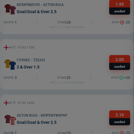
1.95
ΜΠΟΡΝΜΟΥΘ - ΑΣΤΟΝ ΒΙΛΑ
Goal/Goal & Over 2.5
1-1
25
-25
ΣΚΟΡ
STAKE
ΑΠΟΤ
ΕΕΕΠ | 21+ | ΠΑΙΞΕ ΥΠΕΥΘΥΝΑ
ΑΓΠ
07/02 17:00
2.00
ΓΟΥΛΒΣ - ΤΣΕΛΣΙ
2 & Over 1.5
1-3
25
+25
ΣΚΟΡ
STAKE
ΑΠΟΤ
ΕΕΕΠ | 21+ | ΠΑΙΞΕ ΥΠΕΥΘΥΝΑ
ΑΓΠ
01/02 16:00
2.10
ΑΣΤΟΝ ΒΙΛΑ - ΜΠΡΕΝΤΦΟΡΝΤ
Goal/Goal & Over 2.5
0-1
25
-25
ΣΚΟΡ
STAKE
ΑΠΟΤ