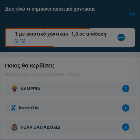
Δες εδώ τι σημαίνει ασιατικό χάντικαπ
1 με ασιατικό χάντικαπ -1,5 σε απόδοση
2.12