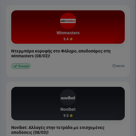
Winmasters
9.4
Ντερμπάρα κορυφής στο Φάληρο, αποδοσάρες στη
winmasters (08/03)!
08/03
Ενεργή
Novibet
9.5
Novibet: Αλλαγές στην τετράδα με ενισχυμένες
αποδόσεις (08/03)!