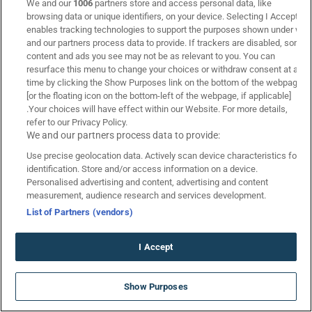
We and our
1006
partners store and access personal data, like
Υποβολή
browsing data or unique identifiers, on your device. Selecting I Accept
enables tracking technologies to support the purposes shown under we
Είμαι άνω των 21 ετών | Συμφωνώ με τους Όρους &
and our partners process data to provide. If trackers are disabled, some
Προϋποθέσεις*
content and ads you see may not be as relevant to you. You can
resurface this menu to change your choices or withdraw consent at any
time by clicking the Show Purposes link on the bottom of the webpage
[or the floating icon on the bottom-left of the webpage, if applicable]
.Your choices will have effect within our Website. For more details,
refer to our Privacy Policy.
© Copyright 2026 Betarades
We and our partners process data to provide:
Use precise geolocation data. Actively scan device characteristics for
21+
identification. Store and/or access information on a device.
Personalised advertising and content, advertising and content
Κουπόνι Πάμε Στοίχημα
measurement, audience research and services development.
List of Partners (vendors)
Κουπόνι Πάμε Στοίχημα
Η ομάδα μας
I Accept
Livescore
Livescore Μπάσκετ
ΑΝΑΤΡΕΠΤΙΚΗ ΠΡΟΣΦΟΡΑ*
Show Purposes
Κουπόνι Μπάσκετ
ΓΝΩΡΙΜΙΑΣ ΧΩΡΙΣ ΚΑΤΑΘΕΣΗ!
Κουπόνι Baseball
*Ισχύουν Όροι & Προϋποθέσεις