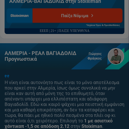
ΑΛΜΕΡΙΑ-ΒΑΓΙΑΔΟΛΙΔ στην Stoiximan
Παίξε Νόμιμα
*Ισχύουν Όροι & Προϋποθέσεις
ΕΕΕΠ | 21+ | ΠΑΙΞΕ ΥΠΕΥΘΥΝΑ
ΑΛΜΕΡΙΑ - ΡΕΑΛ ΒΑΓΙΑΔΟΛΙΔ
Γιώργος
Προγνωστικά
Φράγκος
Η νίκη είναι αυτονόητο πως είναι το μόνο αποτέλεσμα
που αρκεί στην Αλμερία, ίσως όμως συνολικά να μην
είναι καν αυτή από μόνη της το επιθυμητό, όταν
απέναντι υπάρχει μια ελλιπέστατη και αδιάφορη
Βαγιαδολίδ. Εδώ και καιρό ψάχνει μια πειστική εμφάνιση
και μια καθαρή επικράτηση, αν δεν τα καταφέρει και
τώρα, θα πάει με ηθικό πολύ πεσμένα στα πλέι οφ κι
αυτό είναι ό,τι χειρότερο. Επιλογή το
1 με ασιατικό
χάντικαπ -1,5 σε απόδοση 2.12
στην
Stoiximan
.