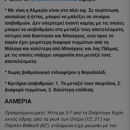
* Με νίκη η Αλμερία είναι στα πλέι οφ. Σε περίπτωση
ισοπαλίας ή ήττας, μπορεί να μπλέξει σε σενάρια
ισοβαθμιών. Δεν υπερτερεί έναντι καμίας με τις οποίες
μπορεί να ισοβαθμήσει στα μεταξύ τους αποτελέσματα,
υστερεί από Καστεγιόν και Μπούργος, ενώ προς το
παρόν έχει χειρότερη διαφορά τερμάτων από τη
Μάλαγα και καλύτερη από Μπούργος και Λας Πάλμας,
με τις οποίες υπάρχει ισορροπία στα μεταξύ τους
αποτελέσματα.
* Χωρίς βαθμολογικό ενδιαφέρον η Βαγιαδολίδ.
* Κριτήρια ισοβαθμιών: 1. Τα μεταξύ τους παιχνίδια, 2.
Διαφορά τερμάτων, 3. Καλύτερη επίθεση.
ΑΛΜΕΡΙΑ
Προηγούμενο ματς: Ήττα με 3-1 από τη Σπόρτινγκ Χιχόν
εκτός έδρας, από τα γκολ των Οτέρο (12’, 21’) και
Πάμπλο Βάθκεθ (82’), ενδιάμεσα είχε μειώσει με τον