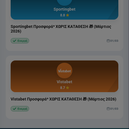
Sportingbet
8.8
Sportingbet Προσφορά* ΧΩΡΙΣ ΚΑΤΑΘΕΣΗ 🎁 (Μάρτιος
2026)
01/03
Ενεργή
Vistabet
8.7
Vistabet Προσφορά* ΧΩΡΙΣ ΚΑΤΑΘΕΣΗ 🎁 (Μάρτιος 2026)
01/03
Ενεργή