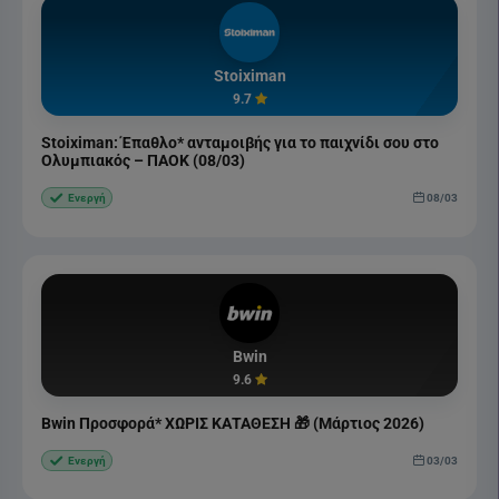
Stoiximan
9.7
Stoiximan: Έπαθλο* ανταμοιβής για το παιχνίδι σου στο
Ολυμπιακός – ΠΑΟΚ (08/03)
08/03
Ενεργή
Bwin
9.6
Bwin Προσφορά* ΧΩΡΙΣ ΚΑΤΑΘΕΣΗ 🎁 (Μάρτιος 2026)
03/03
Ενεργή