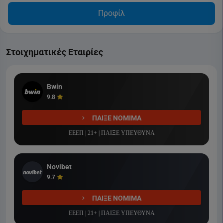
Προφίλ
Στοιχηματικές Εταιρίες
Bwin
9.8
ΠΑΙΞΕ ΝΟΜΙΜΑ
ΕΕΕΠ | 21+ | ΠΑΙΞΕ ΥΠΕΥΘΥΝΑ
Novibet
9.7
ΠΑΙΞΕ ΝΟΜΙΜΑ
ΕΕΕΠ | 21+ | ΠΑΙΞΕ ΥΠΕΥΘΥΝΑ