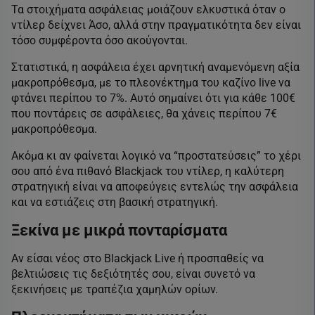
Τα στοιχήματα ασφάλειας μοιάζουν ελκυστικά όταν ο
ντίλερ δείχνει Άσο, αλλά στην πραγματικότητα δεν είναι
τόσο συμφέροντα όσο ακούγονται.
Στατιστικά, η ασφάλεια έχει αρνητική αναμενόμενη αξία
μακροπρόθεσμα, με το πλεονέκτημα του καζίνο live να
φτάνει περίπου το 7%. Αυτό σημαίνει ότι για κάθε 100€
που ποντάρεις σε ασφάλειες, θα χάνεις περίπου 7€
μακροπρόθεσμα.
Ακόμα κι αν φαίνεται λογικό να “προστατεύσεις” το χέρι
σου από ένα πιθανό Blackjack του ντίλερ, η καλύτερη
στρατηγική είναι να αποφεύγεις εντελώς την ασφάλεια
και να εστιάζεις στη βασική στρατηγική.
Ξεκίνα με μικρά πονταρίσματα
Αν είσαι νέος στο Blackjack Live ή προσπαθείς να
βελτιώσεις τις δεξιότητές σου, είναι συνετό να
ξεκινήσεις με τραπέζια χαμηλών ορίων.