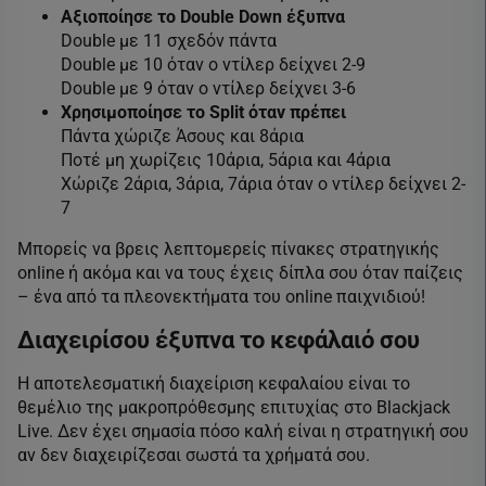
Αξιοποίησε το Double Down έξυπνα
Double με 11 σχεδόν πάντα
Double με 10 όταν ο ντίλερ δείχνει 2-9
Double με 9 όταν ο ντίλερ δείχνει 3-6
Χρησιμοποίησε το Split όταν πρέπει
Πάντα χώριζε Άσους και 8άρια
Ποτέ μη χωρίζεις 10άρια, 5άρια και 4άρια
Χώριζε 2άρια, 3άρια, 7άρια όταν ο ντίλερ δείχνει 2-
7
Μπορείς να βρεις λεπτομερείς πίνακες στρατηγικής
online ή ακόμα και να τους έχεις δίπλα σου όταν παίζεις
– ένα από τα πλεονεκτήματα του online παιχνιδιού!
Διαχειρίσου έξυπνα το κεφάλαιό σου
Η αποτελεσματική διαχείριση κεφαλαίου είναι το
θεμέλιο της μακροπρόθεσμης επιτυχίας στο Blackjack
Live. Δεν έχει σημασία πόσο καλή είναι η στρατηγική σου
αν δεν διαχειρίζεσαι σωστά τα χρήματά σου.