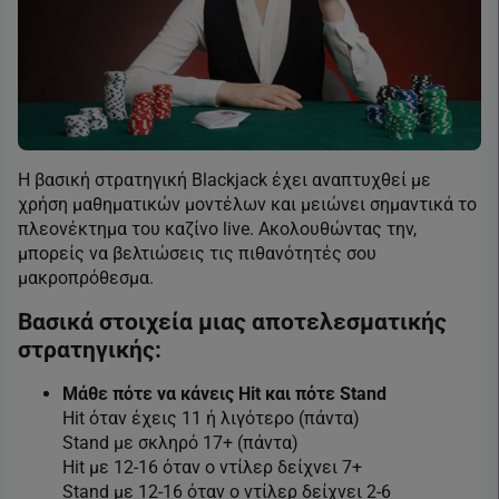
Η βασική στρατηγική Blackjack έχει αναπτυχθεί με
χρήση μαθηματικών μοντέλων και μειώνει σημαντικά το
πλεονέκτημα του καζίνο live. Ακολουθώντας την,
μπορείς να βελτιώσεις τις πιθανότητές σου
μακροπρόθεσμα.
Βασικά στοιχεία μιας αποτελεσματικής
στρατηγικής:
Μάθε πότε να κάνεις Hit και πότε Stand
Hit όταν έχεις 11 ή λιγότερο (πάντα)
Stand με σκληρό 17+ (πάντα)
Hit με 12-16 όταν ο ντίλερ δείχνει 7+
Stand με 12-16 όταν ο ντίλερ δείχνει 2-6