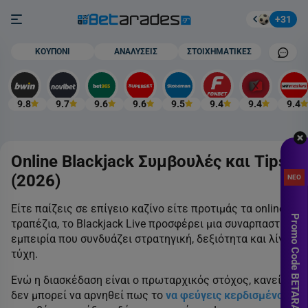
Στοίχημα
Burger button
+31
Mobile cham
ΚΟΥΠΟΝΙ
ΑΝΑΛΥΣΕΙΣ
ΣΤΟΙΧΗΜΑΤΙΚΕΣ
9.8
9.7
9.6
9.6
9.5
9.4
9.4
9.4
Απο
Online Blackjack Συμβουλές και Tips
Πρ
ΧΩ
(2026)
ΝΕΟ
ΚΑ
Είτε παίζεις σε επίγειο καζίνο είτε προτιμάς τα online
Βάζ
Promo Code BETARADES 🎁
τραπέζια, το Blackjack Live προσφέρει μια συναρπαστική
Co
εμπειρία που συνδυάζει στρατηγική, δεξιότητα και λίγη
BE
τύχη.
Εγγ
Ενώ η διασκέδαση είναι ο πρωταρχικός στόχος, κανείς
στη
δεν μπορεί να αρνηθεί πως το
να φεύγεις κερδισμένος
ΜΟ