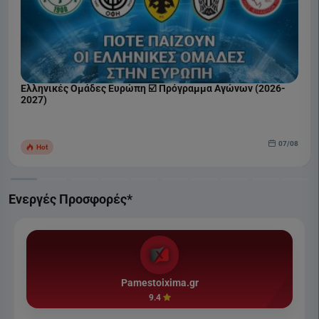
Ελληνικές Ομάδες Ευρώπη ☑️ Πρόγραμμα Αγώνων (2026-
2027)
07/08
Hot
Ενεργές Προσφορές*
Pamestoixima.gr
9.4