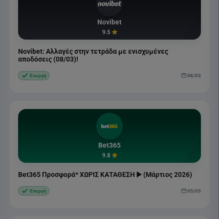
Novibet
9.5
Novibet: Αλλαγές στην τετράδα με ενισχυμένες
αποδόσεις (08/03)!
08/03
Ενεργή
Bet365
9.8
Bet365 Προσφορά* ΧΩΡΙΣ ΚΑΤΑΘΕΣΗ ▶️ (Μάρτιος 2026)
05/03
Ενεργή