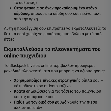
το αυξάνεις)
Όταν φτάσεις σε έναν προκαθορισμένο στόχο
κέρδους
, απόσυρε τα κέρδη σου και ξεκίνα πάλι
από την αρχή
Αυτή η προσέγγιση σου επιτρέπει να εκμεταλλευτείς τα
θετικά σερί χωρίς να ρισκάρεις υπερβολικά μετά από
ήττες.
Εκμεταλλεύσου τα πλεονεκτήματα του
online παιχνιδιού
Το Blackjack Live σε online περιβάλλον προσφέρει
μοναδικά πλεονεκτήματα που μπορείς να αξιοποιήσεις:
Χρησιμοποίησε πίνακες στρατηγικής
δίπλα σου –
κάτι αδύνατο σε επίγειο καζίνο
Κράτα σημειώσεις
για τις τάσεις του παιχνιδιού
και τις αποφάσεις σου
Παίξε με τον δικό σου ρυθμό
χωρίς την πίεση
άλλων παικτών