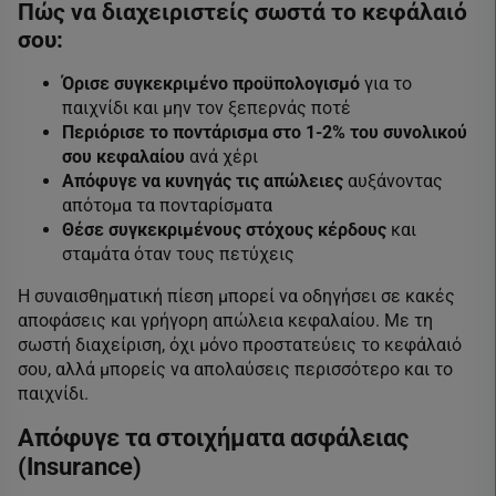
Πώς να διαχειριστείς σωστά το κεφάλαιό
σου:
Όρισε συγκεκριμένο προϋπολογισμό
για το
παιχνίδι και μην τον ξεπερνάς ποτέ
Περιόρισε το ποντάρισμα στο 1-2% του συνολικού
σου κεφαλαίου
ανά χέρι
Απόφυγε να κυνηγάς τις απώλειες
αυξάνοντας
απότομα τα πονταρίσματα
Θέσε συγκεκριμένους στόχους κέρδους
και
σταμάτα όταν τους πετύχεις
Η συναισθηματική πίεση μπορεί να οδηγήσει σε κακές
αποφάσεις και γρήγορη απώλεια κεφαλαίου. Με τη
σωστή διαχείριση, όχι μόνο προστατεύεις το κεφάλαιό
σου, αλλά μπορείς να απολαύσεις περισσότερο και το
παιχνίδι.
Απόφυγε τα στοιχήματα ασφάλειας
(Insurance)