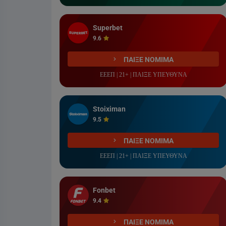
Superbet
9.6
ΠΑΙΞΕ ΝΟΜΙΜΑ
ΕΕΕΠ | 21+ | ΠΑΙΞΕ ΥΠΕΥΘΥΝΑ
Stoiximan
9.5
ΠΑΙΞΕ ΝΟΜΙΜΑ
ΕΕΕΠ | 21+ | ΠΑΙΞΕ ΥΠΕΥΘΥΝΑ
Fonbet
9.4
ΠΑΙΞΕ ΝΟΜΙΜΑ