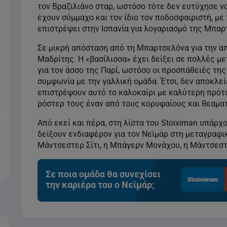
τον Βραζιλιάνο σταρ, ωστόσο τότε δεν ευτύχησε να
έχουν σύμμαχο και τον ίδιο τον ποδοσφαιριστή, με
επιστρέψει στην Ισπανία για λογαριασμό της Μπαρ
Σε μικρή απόσταση από τη Μπαρτσελόνα για την α
Μαδρίτης. Η «βασίλισσα» έχει δείξει σε πολλές μ
για τον άσσο της Παρί, ωστόσο οι προσπάθειές της
συμφωνία με την γαλλική ομάδα. Έτσι, δεν αποκλεί
επιστρέψουν αυτό το καλοκαίρι με καλύτερη πρότ
ρόστερ τους έναν από τους κορυφαίους και θεαμα
Από εκεί και πέρα, στη λίστα του Stoiximan υπάρ
δείξουν ενδιαφέρον για τον Νεϊμάρ στη μεταγραφικ
Μάντσεστερ Σίτι, η Μπάγερν Μονάχου, η Μάντσεστε
Σε ποια ομάδα θα συνεχίσει
την καριέρα του ο Νεϊμάρ;