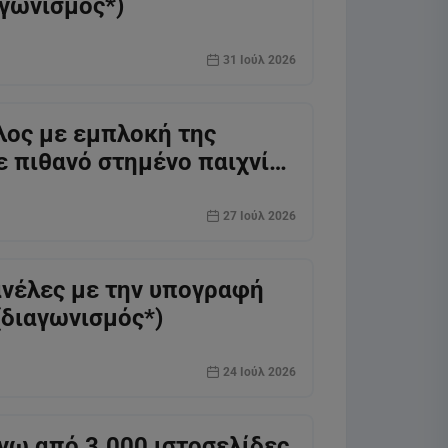
αγωνισμός*)
31 Ιούλ 2026
λος με εμπλοκή της
ε πιθανό στημένο παιχνίδι
χές
27 Ιούλ 2026
ανέλες με την υπογραφή
(διαγωνισμός*)
24 Ιούλ 2026
νω από 3.000 ιστοσελίδες