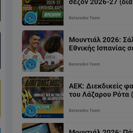
σεζόν 2026-27 (δι
Betarades Team
Μουντιάλ 2026: Σά
Εθνικής Ισπανίας σ
- Τι ερευνούν οι αρ
Betarades Team
ΑΕΚ: Διεκδικείς φ
του Λάζαρου Ρότα 
Betarades Team
Μουντιάλ 2026: Πά