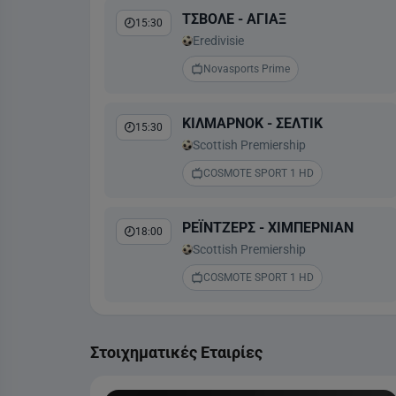
ΤΣΒΟΛΕ - ΑΓΙΑΞ
15:30
Eredivisie
Novasports Prime
ΚΙΛΜΑΡΝΟΚ - ΣΕΛΤΙΚ
15:30
Scottish Premiership
COSMOTE SPORT 1 HD
ΡΕΪΝΤΖΕΡΣ - ΧΙΜΠΕΡΝΙΑΝ
18:00
Scottish Premiership
COSMOTE SPORT 1 HD
ΠΟΡΤΟ - ΑΛΒΕΡΚΑ
20:00
Στοιχηματικές Εταιρίες
Liga Portugal
COSMOTE SPORT 2 HD