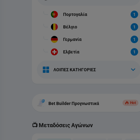
Πορτογαλία
1
Βέλγιο
1
Γερμανία
1
Ελβετία
1
ΛΟΙΠΕΣ ΚΑΤΗΓΟΡΙΕΣ
Hot
Bet Builder Προγνωστικά
📺 Μεταδόσεις Αγώνων