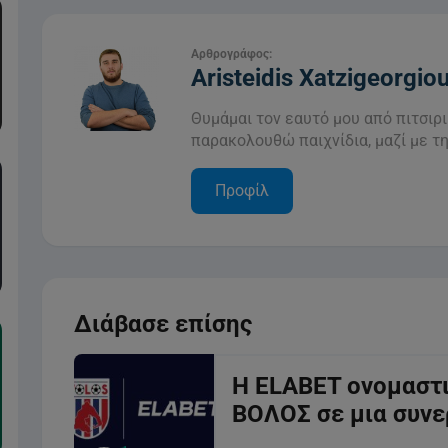
Αρθρογράφος:
Aristeidis Xatzigeorgio
Θυμάμαι τον εαυτό μου από πιτσιρ
παρακολουθώ παιχνίδια, μαζί με τ
Προφίλ
Διάβασε επίσης
Η ELABET ονομαστι
ΒΟΛΟΣ σε μια συν