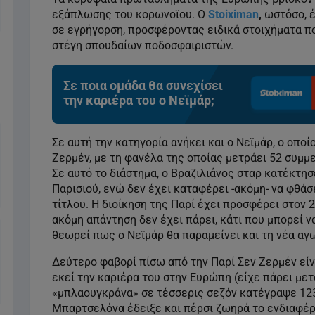
Τετάρτη
Πέμπτη
Παρασκευή
Σάββατο
εξάπλωσης του κορωνοϊου. Ο
Stoiximan
,
ωστόσο, έ
12 Αυγούστου
13 Αυγούστου
14 Αυγούστου
15 Αυγούστου
σε εγρήγορση, προσφέροντας ειδικά στοιχήματα π
στέγη σπουδαίων ποδοσφαιριστών.
Σε ποια ομάδα θα συνεχίσει
την καριέρα του ο Νεϊμάρ;
Σε αυτή την κατηγορία ανήκει και ο Νεϊμάρ, ο οποί
Ζερμέν, με τη φανέλα της οποίας μετράει 52 συμμε
Σε αυτό το διάστημα, ο Βραζιλιάνος σταρ κατέκτησ
Παρισιού, ενώ δεν έχει καταφέρει -ακόμη- να φθά
τίτλου. Η διοίκηση της Παρί έχει προσφέρει στον 
ακόμη απάντηση δεν έχει πάρει, κάτι που μπορεί ν
θεωρεί πως ο Νεϊμάρ θα παραμείνει και τη νέα αγ
Δεύτερο φαβορί πίσω από την Παρί Σεν Ζερμέν εί
εκεί την καριέρα του στην Ευρώπη (είχε πάρει μετ
«μπλαουγκράνα» σε τέσσερις σεζόν κατέγραψε 123
Μπαρτσελόνα έδειξε και πέρσι ζωηρά το ενδιαφέρ