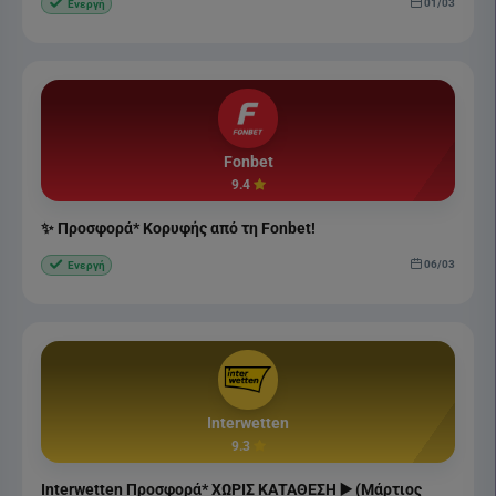
01/03
Ενεργή
Fonbet
9.4
✨ Προσφορά* Κορυφής από τη Fonbet!
06/03
Ενεργή
Interwetten
9.3
Interwetten Προσφορά* ΧΩΡΙΣ ΚΑΤΑΘΕΣΗ ▶️ (Μάρτιος