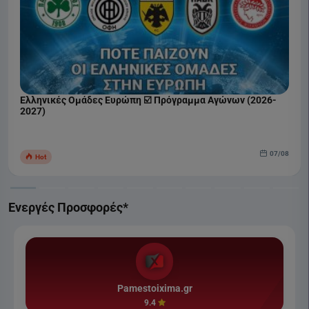
Ελληνικές Ομάδες Ευρώπη ☑️ Πρόγραμμα Αγώνων (2026-
2027)
07/08
Hot
Ενεργές Προσφορές*
Pamestoixima.gr
9.4