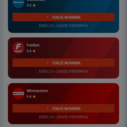
9.5
ΠΑΙΞΕ ΝΟΜΙΜΑ
ΕΕΕΠ | 21+ | ΠΑΙΞΕ ΥΠΕΥΘΥΝΑ
Fonbet
9.4
ΠΑΙΞΕ ΝΟΜΙΜΑ
ΕΕΕΠ | 21+ | ΠΑΙΞΕ ΥΠΕΥΘΥΝΑ
Winmasters
9.4
ΠΑΙΞΕ ΝΟΜΙΜΑ
ΕΕΕΠ | 21+ | ΠΑΙΞΕ ΥΠΕΥΘΥΝΑ