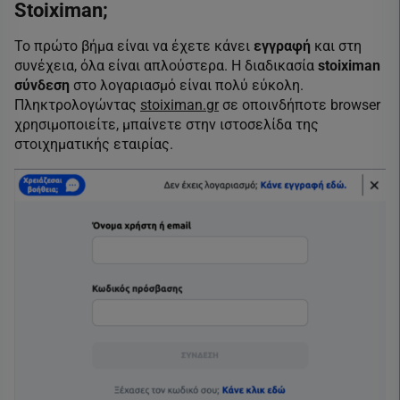
Stoiximan;
Το πρώτο βήμα είναι να έχετε κάνει
εγγραφή
και στη
συνέχεια, όλα είναι απλούστερα. Η διαδικασία
stoiximan
σύνδεση
στο λογαριασμό είναι πολύ εύκολη.
Πληκτρολογώντας
stoiximan.gr
σε οποινδήποτε browser
χρησιμοποιείτε, μπαίνετε στην ιστοσελίδα της
στοιχηματικής εταιρίας.