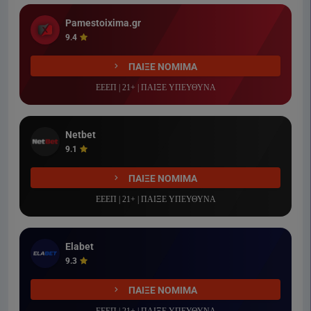
Pamestoixima.gr
9.4
ΠΑΙΞΕ ΝΟΜΙΜΑ
ΕΕΕΠ | 21+ | ΠΑΙΞΕ ΥΠΕΥΘΥΝΑ
Netbet
9.1
ΠΑΙΞΕ ΝΟΜΙΜΑ
ΕΕΕΠ | 21+ | ΠΑΙΞΕ ΥΠΕΥΘΥΝΑ
Elabet
9.3
ΠΑΙΞΕ ΝΟΜΙΜΑ
ΕΕΕΠ | 21+ | ΠΑΙΞΕ ΥΠΕΥΘΥΝΑ