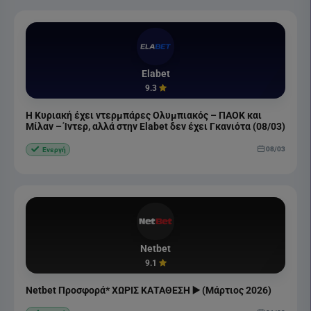
Elabet
9.3
Η Κυριακή έχει ντερμπάρες Ολυμπιακός – ΠΑΟΚ και
Μίλαν – Ίντερ, αλλά στην Elabet δεν έχει Γκανιότα (08/03)
08/03
Ενεργή
Netbet
9.1
Netbet Προσφορά* ΧΩΡΙΣ ΚΑΤΑΘΕΣΗ ▶️ (Μάρτιος 2026)