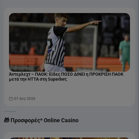
Άντερλεχτ – ΠΑΟΚ: Είδες ΠΟΣΟ ΔΙΝΕΙ η ΠΡΟΚΡΙΣΗ ΠΑΟΚ
μετά την ΗΤΤΑ στη Superbet;
07 Αυγ 2026
🎁 Προσφορές* Online Casino