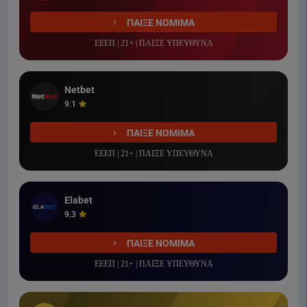
ΠΑΙΞΕ ΝΟΜΙΜΑ
ΕΕΕΠ | 21+ | ΠΑΙΞΕ ΥΠΕΥΘΥΝΑ
Netbet
9.1
ΠΑΙΞΕ ΝΟΜΙΜΑ
ΕΕΕΠ | 21+ | ΠΑΙΞΕ ΥΠΕΥΘΥΝΑ
Elabet
9.3
ΠΑΙΞΕ ΝΟΜΙΜΑ
ΕΕΕΠ | 21+ | ΠΑΙΞΕ ΥΠΕΥΘΥΝΑ