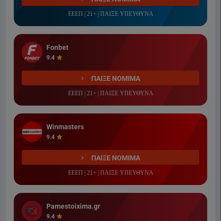
ΕΕΕΠ | 21+ | ΠΑΙΞΕ ΥΠΕΥΘΥΝΑ
Fonbet
9.4
ΠΑΙΞΕ ΝΟΜΙΜΑ
ΕΕΕΠ | 21+ | ΠΑΙΞΕ ΥΠΕΥΘΥΝΑ
Winmasters
9.4
ΠΑΙΞΕ ΝΟΜΙΜΑ
ΕΕΕΠ | 21+ | ΠΑΙΞΕ ΥΠΕΥΘΥΝΑ
Pamestoixima.gr
9.4