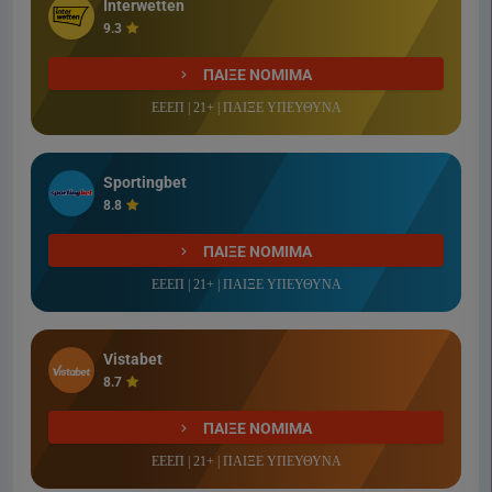
Interwetten
9.3
ΠΑΙΞΕ ΝΟΜΙΜΑ
ΕΕΕΠ | 21+ | ΠΑΙΞΕ ΥΠΕΥΘΥΝΑ
Sportingbet
8.8
ΠΑΙΞΕ ΝΟΜΙΜΑ
ΕΕΕΠ | 21+ | ΠΑΙΞΕ ΥΠΕΥΘΥΝΑ
Vistabet
8.7
ΠΑΙΞΕ ΝΟΜΙΜΑ
ΕΕΕΠ | 21+ | ΠΑΙΞΕ ΥΠΕΥΘΥΝΑ