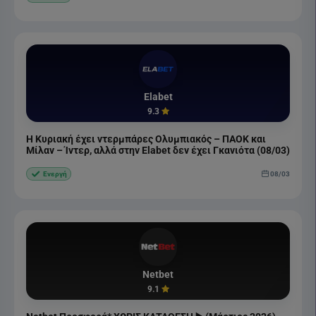
Elabet
9.3
Η Κυριακή έχει ντερμπάρες Ολυμπιακός – ΠΑΟΚ και
Μίλαν – Ίντερ, αλλά στην Elabet δεν έχει Γκανιότα (08/03)
08/03
Ενεργή
Netbet
9.1