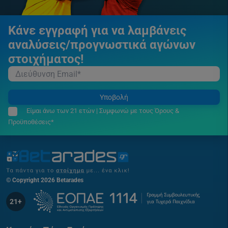
Κάνε εγγραφή για να λαμβάνεις
αναλύσεις/προγνωστικά αγώνων
στοιχήματος!
Υποβολή
Είμαι άνω των 21 ετών | Συμφωνώ με τους Όρους &
Προϋποθέσεις*
© Copyright 2026 Betarades
21+