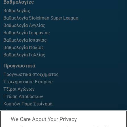
Βαθμολογίες
Βαθμολογίες
Βαθμολογία Stoiximan Super League
Βαθμολογία Αγγλίας
Βαθμολογία Γερμανίας
Βαθμολογία Ισπανίας
Βαθμολογία Ιταλίας
Βαθμολογία Γαλλίας
Προγνωστικά
Προγνωστικά στοιχήματος
Στοιχηματικές Εταιρίες
Τζίροι Αγώνων
Πτώση Αποδόσεων
Κουπόνι Πάμε Στοίχημα
Livescore
We Care About Your Privacy