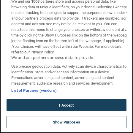
We and our
1008
partners store and access personal data, like
browsing data or unique identifiers, on your device. Selecting I Accept
enables tracking technologies to support the purposes shown under we
and our partners process data to provide. If trackers are disabled, some
content and ads you see may not be as relevant to you. You can
resurface this menu to change your choices or withdraw consent at any
time by clicking the Show Purposes link on the bottom of the webpage
[or the floating icon on the bottom-left of the webpage, if applicable]
.Your choices will have effect within our Website. For more details,
refer to our Privacy Policy.
We and our partners process data to provide:
Use precise geolocation data. Actively scan device characteristics for
Επικοινωνία
Links
identification. Store and/or access information on a device.
Personalised advertising and content, advertising and content
Όροι Χρήσης
Πολιτική Απορρήτου
measurement, audience research and services development.
List of Partners (vendors)
Πολιτική Χρήσης Cookies
Υπεύθυνος Στοιχηματισμός
I Accept
Betarades Business Model
Editorial Policy
Αποκλειστική Προσφορά* ΧΩΡΙΣ
Show Purposes
ΚΑΤΑΘΕΣΗ – BETARADES
*Ισχύουν Όροι & Προϋποθέσεις