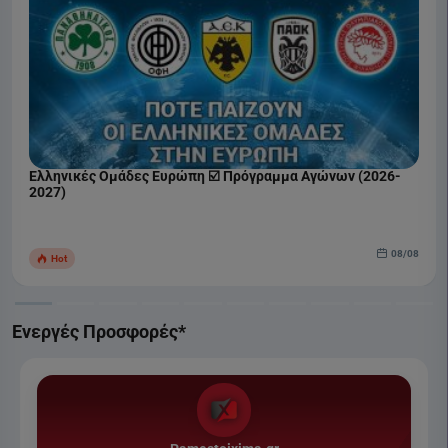
Ελληνικές Ομάδες Ευρώπη ☑️ Πρόγραμμα Αγώνων (2026-
2027)
08/08
Hot
Ενεργές Προσφορές*