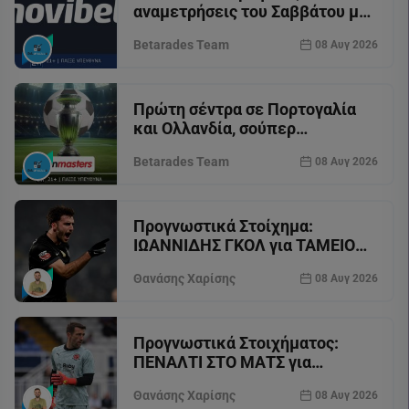
αναμετρήσεις του Σαββάτου με
ενισχυμένες αποδόσεις (08/08)!
Betarades Team
08 Αυγ 2026
Πρώτη σέντρα σε Πορτογαλία
και Ολλανδία, σούπερ
αποδόσεις στη winmasters
Betarades Team
08 Αυγ 2026
(08/08)!
Προγνωστικά Στοίχημα:
ΙΩΑΝΝΙΔΗΣ ΓΚΟΛ για ΤΑΜΕΙΟ
3.60 στη Superbet (08/08)
Θανάσης Χαρίσης
08 Αυγ 2026
Προγνωστικά Στοιχήματος:
ΠΕΝΑΛΤΙ ΣΤΟ ΜΑΤΣ για
ΤΑΜΕΙΑΡΑ 4.29 στη Winmasters
Θανάσης Χαρίσης
08 Αυγ 2026
(08/08)