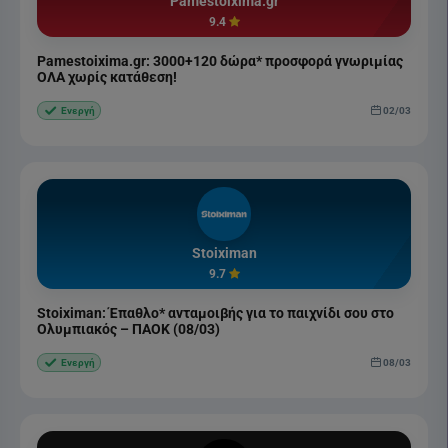
Pamestoixima.gr
9.4
Pamestoixima.gr: 3000+120 δώρα* προσφορά γνωριμίας
ΟΛΑ χωρίς κατάθεση!
02/03
Ενεργή
Stoiximan
9.7
Stoiximan: Έπαθλο* ανταμοιβής για το παιχνίδι σου στο
Ολυμπιακός – ΠΑΟΚ (08/03)
08/03
Ενεργή