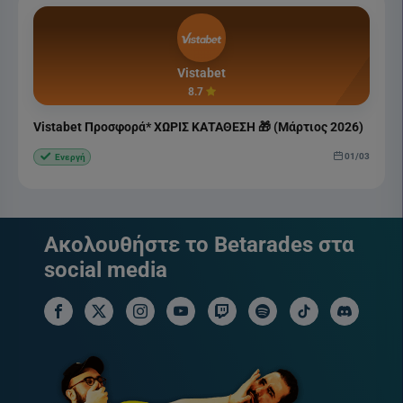
Vistabet
8.7
Vistabet Προσφορά* ΧΩΡΙΣ ΚΑΤΑΘΕΣΗ 🎁 (Μάρτιος 2026)
01/03
Ενεργή
Ακολουθήστε το Betarades στα
social media
facebook social link
x social link
instagram social link
youtube social link
twitch social link
spotify social link
tiktok social link
discord soci