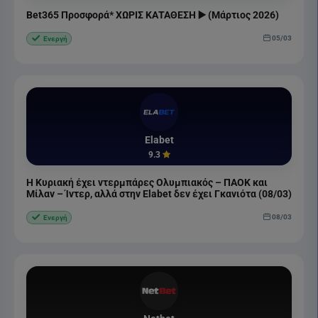
Bet365 Προσφορά* ΧΩΡΙΣ ΚΑΤΑΘΕΣΗ ▶️ (Μάρτιος 2026)
05/03
Ενεργή
Elabet
9.3
Η Κυριακή έχει ντερμπάρες Ολυμπιακός – ΠΑΟΚ και
Μίλαν – Ίντερ, αλλά στην Elabet δεν έχει Γκανιότα (08/03)
08/03
Ενεργή