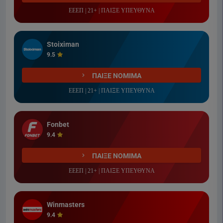
ΕΕΕΠ | 21+ | ΠΑΙΞΕ ΥΠΕΥΘΥΝΑ
Stoiximan
9.5
ΠΑΙΞΕ ΝΟΜΙΜΑ
ΕΕΕΠ | 21+ | ΠΑΙΞΕ ΥΠΕΥΘΥΝΑ
Fonbet
9.4
ΠΑΙΞΕ ΝΟΜΙΜΑ
ΕΕΕΠ | 21+ | ΠΑΙΞΕ ΥΠΕΥΘΥΝΑ
Winmasters
9.4