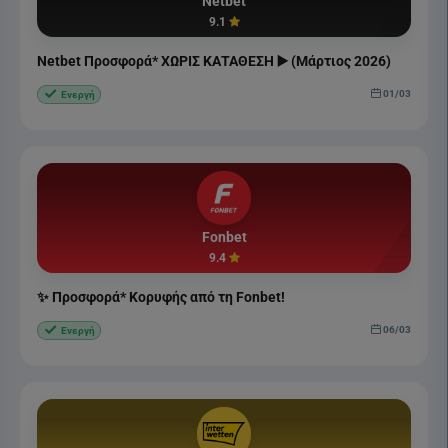
Netbet
9.1
Netbet Προσφορά* ΧΩΡΙΣ ΚΑΤΑΘΕΣΗ ▶️ (Μάρτιος 2026)
01/03
Ενεργή
Fonbet
9.4
✨ Προσφορά* Κορυφής από τη Fonbet!
06/03
Ενεργή