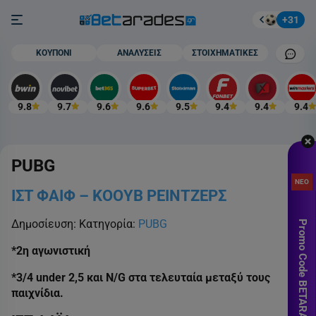
Στοίχημα
Burger button
+31
Mobile cham
ΚΟΥΠΟΝΙ
ΑΝΑΛΥΣΕΙΣ
ΣΤΟΙΧΗΜΑΤΙΚΕΣ
9.8
9.7
9.6
9.6
9.5
9.4
9.4
9.4
710
PUBG
δώ
ΝΕΟ
ΙΣΤ ΦΑΙΦ – ΚΟΟΥΒ ΡΕΙΝΤΖΕΡΣ
ΟΛ
ΚΑ
Δημοσίευση:
Κατηγορία:
PUBG
Promo Code BETARADES 🎁
Pr
SU
*2η αγωνιστική
Εγγ
*3/4 under 2,5 και N/G στα τελευταία μεταξύ τους
Win
παιχνίδια.
ΜΟ