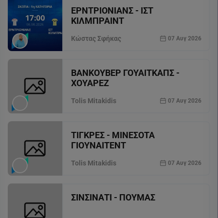
ΕΡΝΤΡΙΟΝΙΑΝΣ - ΙΣΤ
ΚΙΛΜΠΡΑΙΝΤ
Κώστας Σφήκας
07 Αυγ 2026
ΒΑΝΚΟΥΒΕΡ ΓΟΥΑΙΤΚΑΠΣ -
ΧΟΥΑΡΕΖ
Tolis Mitakidis
07 Αυγ 2026
ΤΙΓΚΡΕΣ - ΜΙΝΕΣΟΤΑ
ΓΙΟΥΝΑΙΤΕΝΤ
Tolis Mitakidis
07 Αυγ 2026
ΣΙΝΣΙΝΑΤΙ - ΠΟΥΜΑΣ