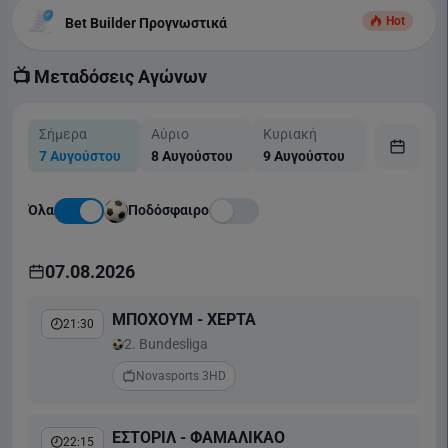
Hot
Bet Builder Προγνωστικά
📺 Μεταδόσεις Αγώνων
Σήμερα
Αύριο
Κυριακή
Δευτέρα
7 Αυγούστου
8 Αυγούστου
9 Αυγούστου
10 Αυγούσ
Όλα
Ποδόσφαιρο
07.08.2026
ΜΠΟΧΟΥΜ - ΧΕΡΤΑ
21:30
2. Bundesliga
Novasports 3HD
ΕΣΤΟΡΙΛ - ΦΑΜΑΛΙΚΑΟ
22:15