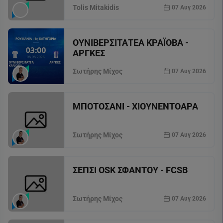
Tolis Mitakidis
07 Αυγ 2026
ΟΥΝΙΒΕΡΣΙΤΑΤΕΑ ΚΡΑΪΟΒΑ -
ΑΡΓΚΕΣ
Σωτήρης Μίχος
07 Αυγ 2026
ΜΠΟΤΟΣΑΝΙ - ΧΙΟΥΝΕΝΤΟΑΡΑ
Σωτήρης Μίχος
07 Αυγ 2026
ΣΕΠΣΙ OSK ΣΦΑΝΤΟΥ - FCSB
Σωτήρης Μίχος
07 Αυγ 2026