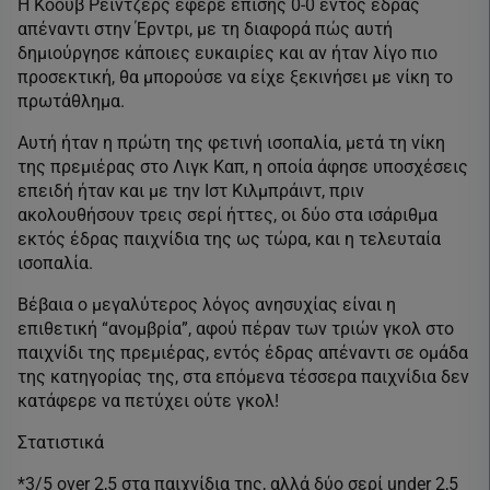
Η Κόουβ Ρέιντζερς έφερε επίσης 0-0 εντός έδρας
απέναντι στην Έρντρι, με τη διαφορά πώς αυτή
δημιούργησε κάποιες ευκαιρίες και αν ήταν λίγο πιο
προσεκτική, θα μπορούσε να είχε ξεκινήσει με νίκη το
πρωτάθλημα.
Αυτή ήταν η πρώτη της φετινή ισοπαλία, μετά τη νίκη
της πρεμιέρας στο Λιγκ Καπ, η οποία άφησε υποσχέσεις
επειδή ήταν και με την Ιστ Κιλμπράιντ, πριν
ακολουθήσουν τρεις σερί ήττες, οι δύο στα ισάριθμα
εκτός έδρας παιχνίδια της ως τώρα, και η τελευταία
ισοπαλία.
Βέβαια ο μεγαλύτερος λόγος ανησυχίας είναι η
επιθετική “ανομβρία”, αφού πέραν των τριών γκολ στο
παιχνίδι της πρεμιέρας, εντός έδρας απέναντι σε ομάδα
της κατηγορίας της, στα επόμενα τέσσερα παιχνίδια δεν
κατάφερε να πετύχει ούτε γκολ!
Στατιστικά
*3/5 over 2,5 στα παιχνίδια της, αλλά δύο σερί under 2,5