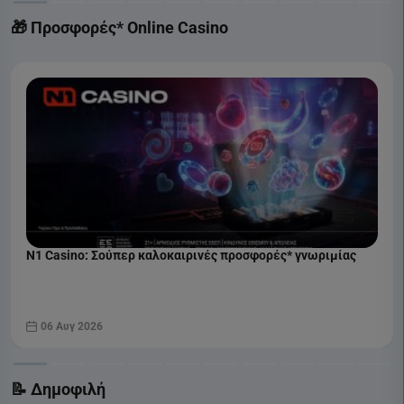
🎁 Προσφορές* Online Casino
N1 Casino: Σούπερ καλοκαιρινές προσφορές* γνωριμίας
06 Αυγ 2026
📝 Δημοφιλή