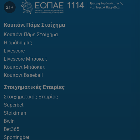
21+
Κουπόνι Πάμε Στοίχημα
Κουπόνι Πάμε Στοίχημα
Η ομάδα μας
Livescore
Livescore Μπάσκετ
Κουπόνι Μπάσκετ
Κουπόνι Baseball
Στοιχηματικές Εταιρίες
Στοιχηματικές Εταιρίες
Superbet
Stoiximan
Bwin
Bet365
Sportingbet