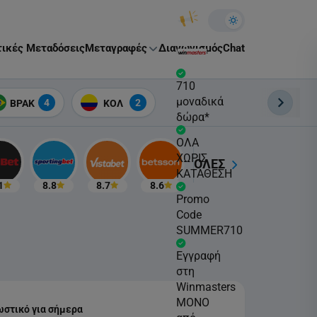
Theme toggle
ικές Μεταδόσεις
Μεταγραφές
Διαγωνισμός
Chat
710
μοναδικά
4
2
ΒΡΑΚ
ΚΟΛ
δώρα*
ΟΛΑ
ΧΩΡΙΣ
ΟΛΕΣ
ΚΑΤΑΘΕΣΗ
1
8.8
8.7
8.6
Promo
Code
SUMMER710
Εγγραφή
στη
Winmasters
ΜΟΝΟ
ωστικό για σήμερα