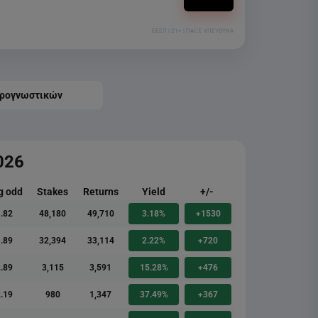
ΕΕΕΠ | 21+ | ΠΑΙΞΕ ΥΠΕΥΘΥΝΑ
 προγνωστικών
026
g odd
Stakes
Returns
Yield
+/-
.82
48,180
49,710
3.18%
+1530
.89
32,394
33,114
2.22%
+720
.89
3,115
3,591
15.28%
+476
.19
980
1,347
37.49%
+367