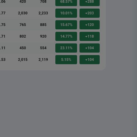
.06
420
708
68.57%
+288
.77
2,030
2,233
10.01%
+203
.75
765
885
15.67%
+120
.71
802
920
14.77%
+118
.11
450
554
23.11%
+104
.53
2,015
2,119
5.15%
+104