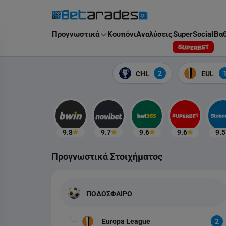
Στοίχημα
Προγνωστικά
Κουπόνι
Αναλύσεις
SuperSocial
Βαθ
2
CHL
EUL
9.8
9.7
9.6
9.6
9.5
Προγνωστικά Στοιχήματος
ΠΟΔΟΣΦΑΙΡΟ
Europa League
2