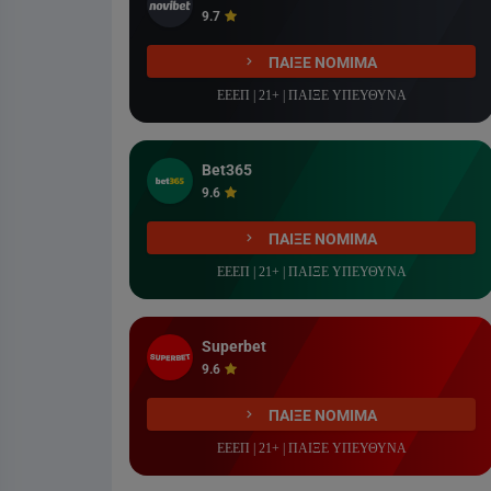
9.7
ΠΑΙΞΕ ΝΟΜΙΜΑ
ΕΕΕΠ | 21+ | ΠΑΙΞΕ ΥΠΕΥΘΥΝΑ
Bet365
9.6
ΠΑΙΞΕ ΝΟΜΙΜΑ
ΕΕΕΠ | 21+ | ΠΑΙΞΕ ΥΠΕΥΘΥΝΑ
Superbet
9.6
ΠΑΙΞΕ ΝΟΜΙΜΑ
ΕΕΕΠ | 21+ | ΠΑΙΞΕ ΥΠΕΥΘΥΝΑ