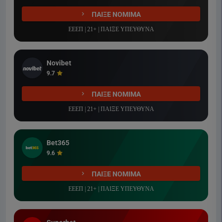
ΠΑΙΞΕ ΝΟΜΙΜΑ
ΕΕΕΠ | 21+ | ΠΑΙΞΕ ΥΠΕΥΘΥΝΑ
Novibet
9.7
ΠΑΙΞΕ ΝΟΜΙΜΑ
ΕΕΕΠ | 21+ | ΠΑΙΞΕ ΥΠΕΥΘΥΝΑ
Bet365
9.6
ΠΑΙΞΕ ΝΟΜΙΜΑ
ΕΕΕΠ | 21+ | ΠΑΙΞΕ ΥΠΕΥΘΥΝΑ