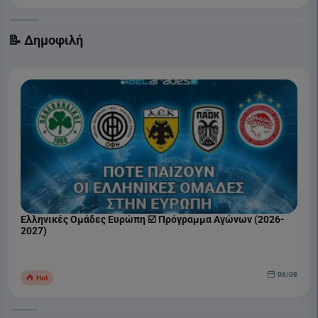
📝 Δημοφιλή
Ελληνικές Ομάδες Ευρώπη ☑️ Πρόγραμμα Αγώνων (2026-
2027)
06/08
Hot