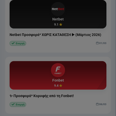
Netbet
9.1
Netbet Προσφορά* ΧΩΡΙΣ ΚΑΤΑΘΕΣΗ ▶️ (Μάρτιος 2026)
01/03
Ενεργή
Fonbet
9.4
✨ Προσφορά* Κορυφής από τη Fonbet!
06/03
Ενεργή