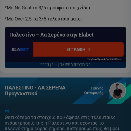
*Με No Goal τα 3/5 πρόσφατα παιχνίδια.
*Με Over 2.5 τα 3/5 τελευταία ματς.
Παλεστίνο – Λα Σερένα στην Elabet
ΕΓΓΡΑΦΗ
*Ισχύουν Όροι & Προϋποθέσεις
ΕΕΕΠ | 21+ | ΠΑΙΞΕ ΥΠΕΥΘΥΝΑ
ΠΑΛΕΣΤΙΝΟ - ΛΑ ΣΕΡΕΝΑ
Γιάννης
Προγνωστικά
Κατσιμπρής
Θετικότερα τα στοιχεία που άφησε στις τελευταίες
αναμετρήσεις της η Παλεστίνο και έχοντας το
πλεονέκτημα έδρας σήμερα, πιστεύουμε πως θα βρει