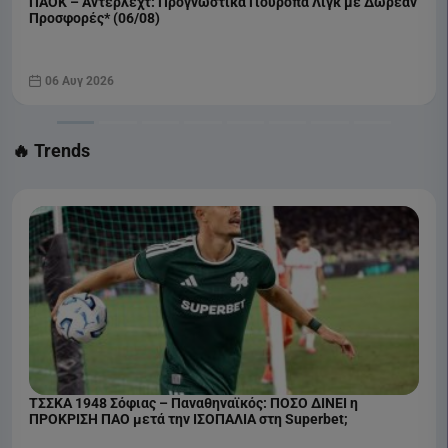
ΠΑΟΚ – Άντερλεχτ: Προγνωστικά Γιουρόπα Λιγκ με Δωρεάν
Προσφορές* (06/08)
06 Αυγ 2026
🔥 Trends
ΤΣΣΚΑ 1948 Σόφιας – Παναθηναϊκός: ΠΟΣΟ ΔΙΝΕΙ η
ΠΡΟΚΡΙΣΗ ΠΑΟ μετά την ΙΣΟΠΑΛΙΑ στη Superbet;