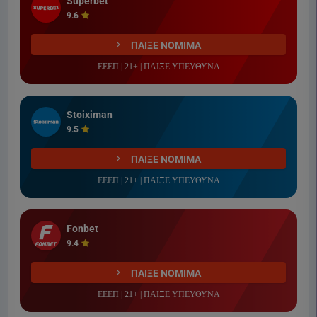
Superbet
9.6
ΠΑΙΞΕ ΝΟΜΙΜΑ
ΕΕΕΠ | 21+ | ΠΑΙΞΕ ΥΠΕΥΘΥΝΑ
Stoiximan
9.5
ΠΑΙΞΕ ΝΟΜΙΜΑ
ΕΕΕΠ | 21+ | ΠΑΙΞΕ ΥΠΕΥΘΥΝΑ
Fonbet
9.4
ΠΑΙΞΕ ΝΟΜΙΜΑ
ΕΕΕΠ | 21+ | ΠΑΙΞΕ ΥΠΕΥΘΥΝΑ