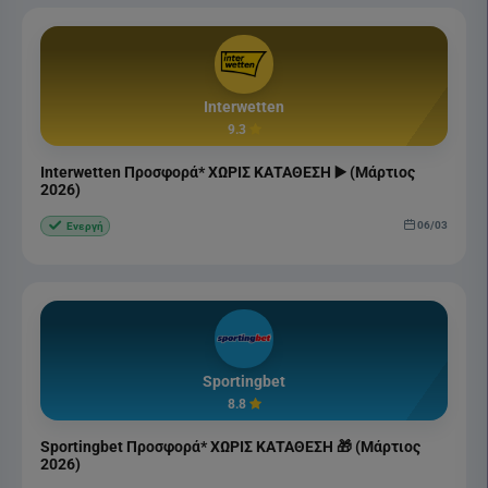
Interwetten
9.3
Interwetten Προσφορά* ΧΩΡΙΣ ΚΑΤΑΘΕΣΗ ▶️ (Μάρτιος
2026)
06/03
Ενεργή
Sportingbet
8.8
Sportingbet Προσφορά* ΧΩΡΙΣ ΚΑΤΑΘΕΣΗ 🎁 (Μάρτιος
2026)