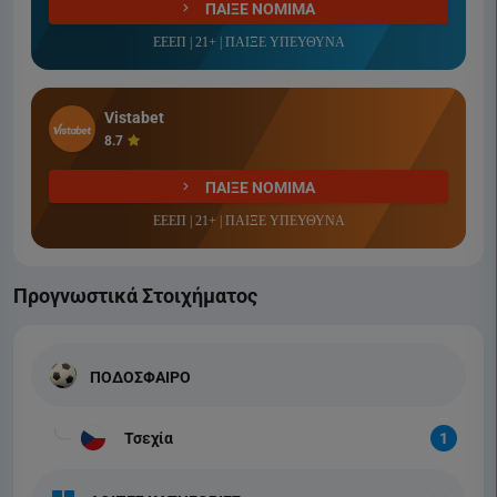
ΠΑΙΞΕ ΝΟΜΙΜΑ
ΕΕΕΠ | 21+ | ΠΑΙΞΕ ΥΠΕΥΘΥΝΑ
Vistabet
8.7
ΠΑΙΞΕ ΝΟΜΙΜΑ
ΕΕΕΠ | 21+ | ΠΑΙΞΕ ΥΠΕΥΘΥΝΑ
Προγνωστικά Στοιχήματος
ΠΟΔΟΣΦΑΙΡΟ
Τσεχία
1