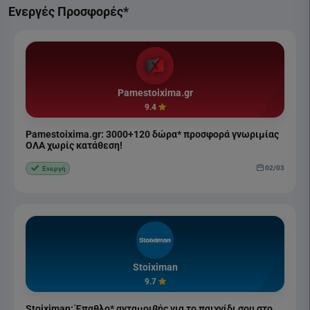
Ενεργές Προσφορές*
Pamestoixima.gr
9.4
Pamestoixima.gr: 3000+120 δώρα* προσφορά γνωριμίας
ΟΛΑ χωρίς κατάθεση!
02/03
Ενεργή
Stoiximan
9.7
Stoiximan: Έπαθλο* ανταμοιβής για το παιχνίδι σου στο