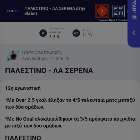
Pame
εδώ!
ΠΑΛΕΣΤΙΝΟ - ΛΑ ΣΕΡΕΝΑ στην
Elabet
*Ισχ
*Ισχύουν Όροι & Προϋποθέσεις
Προ
Προϊστορία
Καιρός
δεκαετίας
21 °C
3-2-3
ΕΓΓ
Γιάννης Κατσιμπρής
Ανανεώθηκε:
16 Μάι 26
ΠΑΛΕΣΤΙΝΟ - ΛΑ ΣΕΡΕΝΑ
12η αγωνιστική
*Με Over 2.5 γκολ έληξαν τα 4/5 τελευταία ματς μεταξύ
των δύο ομάδων.
*Με No Goal ολοκληρώθηκαν τα 3/5 πρόσφατα παιχνίδια
μεταξύ των δυο ομάδων.
ΠΑΛΕΣΤΙΝΟ