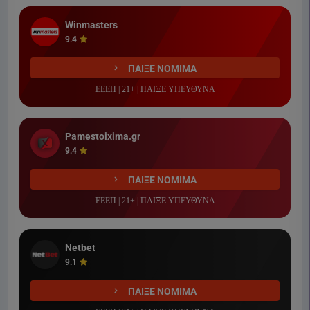
Winmasters
9.4
ΠΑΙΞΕ ΝΟΜΙΜΑ
ΕΕΕΠ | 21+ | ΠΑΙΞΕ ΥΠΕΥΘΥΝΑ
Pamestoixima.gr
9.4
ΠΑΙΞΕ ΝΟΜΙΜΑ
ΕΕΕΠ | 21+ | ΠΑΙΞΕ ΥΠΕΥΘΥΝΑ
Netbet
9.1
ΠΑΙΞΕ ΝΟΜΙΜΑ