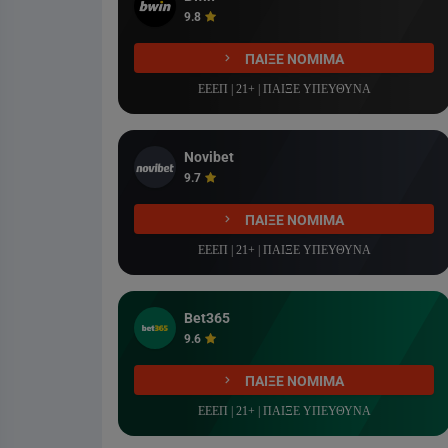
9.8
ΠΑΙΞΕ ΝΟΜΙΜΑ
ΕΕΕΠ | 21+ | ΠΑΙΞΕ ΥΠΕΥΘΥΝΑ
Novibet
9.7
ΠΑΙΞΕ ΝΟΜΙΜΑ
ΕΕΕΠ | 21+ | ΠΑΙΞΕ ΥΠΕΥΘΥΝΑ
Bet365
9.6
ΠΑΙΞΕ ΝΟΜΙΜΑ
ΕΕΕΠ | 21+ | ΠΑΙΞΕ ΥΠΕΥΘΥΝΑ