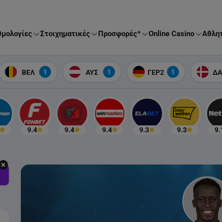
μολογίες
Στοιχηματικές
Προσφορές*
Online Casino
Αθλητ
1
1
1
ΒΕΛ
ΑΥΣ
ΓΕΡ2
Δ
9.4
9.4
9.4
9.3
9.3
9.