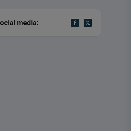
ocial media: