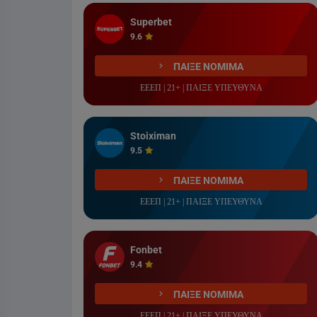
Superbet
9.6
ΠΑΙΞΕ ΝΟΜΙΜΑ
ΕΕΕΠ | 21+ | ΠΑΙΞΕ ΥΠΕΥΘΥΝΑ
Stoiximan
9.5
ΠΑΙΞΕ ΝΟΜΙΜΑ
ΕΕΕΠ | 21+ | ΠΑΙΞΕ ΥΠΕΥΘΥΝΑ
Fonbet
9.4
ΠΑΙΞΕ ΝΟΜΙΜΑ
ΕΕΕΠ | 21+ | ΠΑΙΞΕ ΥΠΕΥΘΥΝΑ