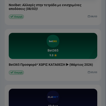
Novibet: Αλλαγές στην τετράδα με ενισχυμένες
αποδόσεις (08/03)!
08/03
Ενεργή
Bet365
9.8
Bet365 Προσφορά* ΧΩΡΙΣ ΚΑΤΑΘΕΣΗ ▶️ (Μάρτιος 2026)
05/03
Ενεργή