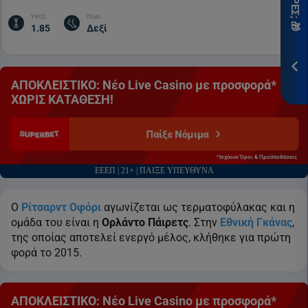
και
ΥΨΟΣ
ΠΟΔΙ
Πρ
1.85
Δεξί
ΕΓΓ
ΑΠΟΚΛΕΙΣΤΙΚΟ: Νέο Live Casino με προσφορά*
ΧΩΡΙΣ ΚΑΤΑΘΕΣΗ!
Παίξε Νόμιμα
*Ισχύουν Όροι & Προϋποθέσεις
ΕΕΕΠ | 21+ | ΠΑΙΞΕ ΥΠΕΥΘΥΝΑ
O
Ρίτσαρντ Οφόρι
αγωνίζεται ως τερματοφύλακας και η
ομάδα του είναι η
Ορλάντο Πάιρετς
.
Στην
Εθνική Γκάνας
,
της οποίας αποτελεί ενεργό μέλος, κλήθηκε για πρώτη
φορά το 2015.
ΑΠΟΚΛΕΙΣΤΙΚΟ: Νέο Live Casino με προσφορά*