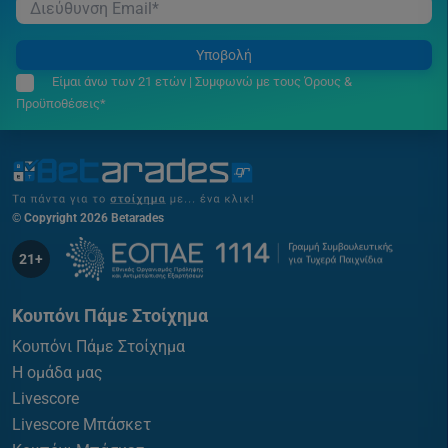
Υποβολή
Είμαι άνω των 21 ετών | Συμφωνώ με τους Όρους &
Προϋποθέσεις*
© Copyright 2026 Betarades
21+
Κουπόνι Πάμε Στοίχημα
Κουπόνι Πάμε Στοίχημα
Η ομάδα μας
Livescore
Livescore Μπάσκετ