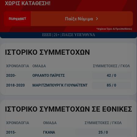
ΧΩΡΙΣ ΚΑΤΑΘΕΣΗ!
Παίξε Νόμιμα
*Ισχύουν Όροι & Προϋποθέσεις
ΕΕΕΠ | 21+ | ΠΑΙΞΕ ΥΠΕΥΘΥΝΑ
ΙΣΤΟΡΙΚΟ ΣΥΜΜΕΤΟΧΩΝ
ΧΡΟΝΟΛΟΓΙΑ
ΟΜΑΔΑ
ΣΥΜΜΕΤΟΧΕΣ / ΓΚΟΛ
2020-
ΟΡΛΑΝΤΟ ΠΑΪΡΕΤΣ
42 / 0
2018-2020
ΜΑΡΙΤΖΜΠΟΥΡΓΚ ΓΙΟΥΝΑΪΤΕΝΤ
85 / 0
ΙΣΤΟΡΙΚΟ ΣΥΜΜΕΤΟΧΩΝ ΣΕ ΕΘΝΙΚΕΣ
ΧΡΟΝΟΛΟΓΙΑ
ΟΜΑΔΑ
ΣΥΜΜΕΤΟΧΕΣ / ΓΚΟΛ
2015-
ΓΚΑΝΑ
25 / 0