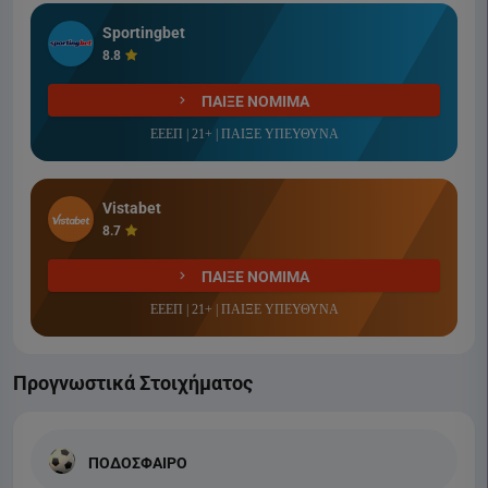
Sportingbet
8.8
ΠΑΙΞΕ ΝΟΜΙΜΑ
ΕΕΕΠ | 21+ | ΠΑΙΞΕ ΥΠΕΥΘΥΝΑ
Vistabet
8.7
ΠΑΙΞΕ ΝΟΜΙΜΑ
ΕΕΕΠ | 21+ | ΠΑΙΞΕ ΥΠΕΥΘΥΝΑ
Προγνωστικά Στοιχήματος
ΠΟΔΟΣΦΑΙΡΟ