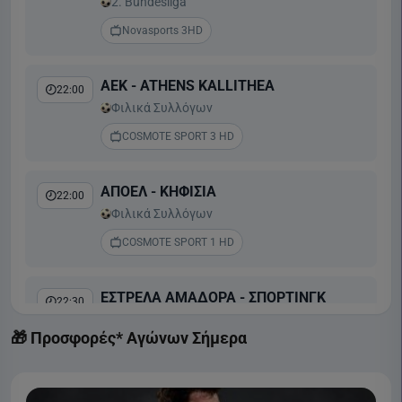
2. Bundesliga
Novasports 3HD
ΑΕΚ - ATHENS KALLITHEA
22:00
Φιλικά Συλλόγων
COSMOTE SPORT 3 HD
ΑΠΟΕΛ - ΚΗΦΙΣΙΑ
22:00
Φιλικά Συλλόγων
COSMOTE SPORT 1 HD
ΕΣΤΡΕΛΑ ΑΜΑΔΟΡΑ - ΣΠΟΡΤΙΝΓΚ
22:30
Liga Portugal Betclic
🎁 Προσφορές* Αγώνων Σήμερα
COSMOTE SPORT 2 HD