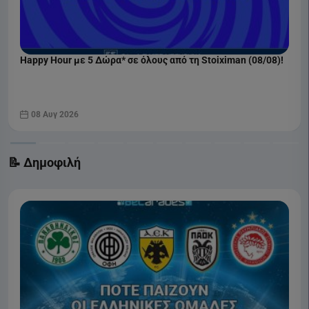
Happy Hour με 5 Δώρα* σε όλους από τη Stoiximan (08/08)!
08 Αυγ 2026
📝 Δημοφιλή