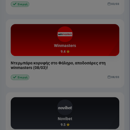
03/03
Ενεργή
Winmasters
9.4
Ντερμπάρα κορυφής στο Φάληρο, αποδοσάρες στη
winmasters (08/03)!
08/03
Ενεργή
Novibet
9.5