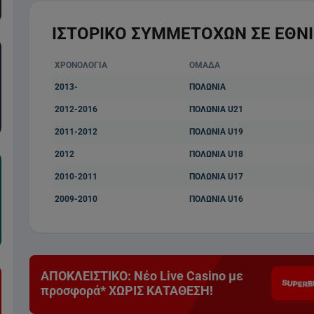
ΙΣΤΟΡΙΚΟ ΣΥΜΜΕΤΟΧΩΝ ΣΕ ΕΘΝ
ΧΡΟΝΟΛΟΓΙΑ
ΟΜΑΔΑ
2013-
ΠΟΛΩΝΙΑ
2012-2016
ΠΟΛΩΝΙΑ U21
2011-2012
ΠΟΛΩΝΙΑ U19
2012
ΠΟΛΩΝΙΑ U18
2010-2011
ΠΟΛΩΝΙΑ U17
2009-2010
ΠΟΛΩΝΙΑ U16
ΑΠΟΚΛΕΙΣΤΙΚΟ: Νέο Live Casino με
προσφορά* ΧΩΡΙΣ ΚΑΤΑΘΕΣΗ!