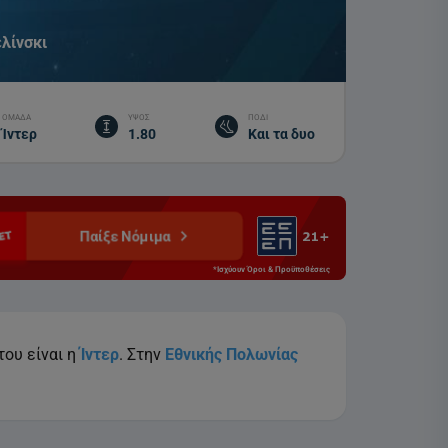
ελίνσκι
ΟΜΑΔΑ
ΥΨΟΣ
ΠΟΔΙ
Ίντερ
1.80
Και τα δυο
Παίξε Νόμιμα
*Ισχύουν Όροι & Προϋποθέσεις
του είναι η
Ίντερ
. Στην
Εθνικής Πολωνίας