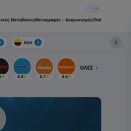
Theme toggle
ικές Μεταδόσεις
Μεταγραφές
Διαγωνισμός
Chat
2
2
ΚΟΛ
ΟΛΕΣ
1
8.8
8.7
8.6