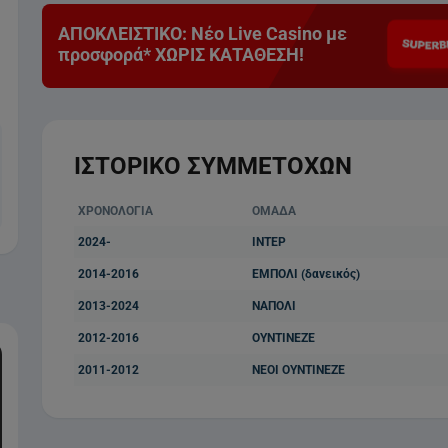
ΑΠΟΚΛΕΙΣΤΙΚΟ: Νέο Live Casino με
προσφορά* ΧΩΡΙΣ ΚΑΤΑΘΕΣΗ!
ΙΣΤΟΡΙΚΟ ΣΥΜΜΕΤΟΧΩΝ
ΧΡΟΝΟΛΟΓΙΑ
ΟΜΑΔΑ
2024-
ΙΝΤΕΡ
2014-2016
ΕΜΠΟΛΙ (δανεικός)
2013-2024
ΝΑΠΟΛΙ
2012-2016
ΟΥΝΤΙΝΕΖΕ
2011-2012
ΝΕΟΙ ΟΥΝΤΙΝΕΖΕ