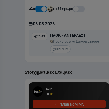
Όλα
Ποδόσφαιρο
06.08.2026
ΠΑΟΚ - ΑΝΤΕΡΛΕΧΤ
20:45
Προκριματικά Europa League
OPEN TV
Στοιχηματικές Εταιρίες
Bwin
9.8
ΠΑΙΞΕ ΝΟΜΙΜΑ