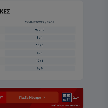
ΙΚΕΣ
ΣΥΜΜΕΤΟΧΕΣ / ΓΚΟΛ
93 / 12
3 / 1
15 / 5
5 / 1
10 / 1
6 / 0
Παίξε Νόμιμα
*Ισχύουν Όροι & Προϋποθέσεις