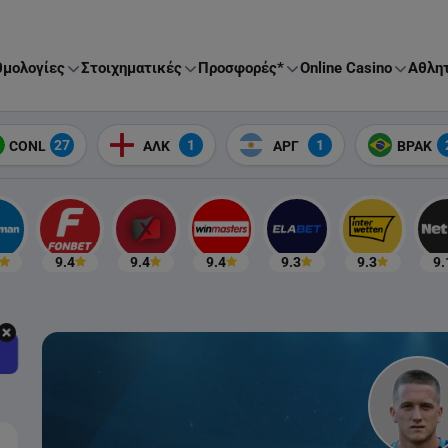
μολογίες
Στοιχηματικές
Προσφορές*
Online Casino
Αθλητ
27
1
1
CONL
ΑΛΚ
ΑΡΓ
ΒΡΑΚ
9.4
9.4
9.4
9.3
9.3
9.