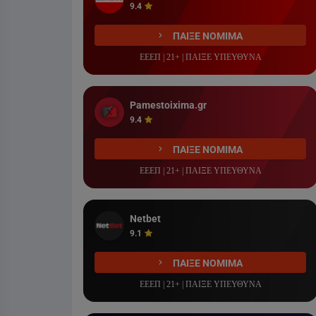
9.4
ΠΑΙΞΕ ΝΟΜΙΜΑ
ΕΕΕΠ | 21+ | ΠΑΙΞΕ ΥΠΕΥΘΥΝΑ
Pamestoixima.gr
9.4
ΠΑΙΞΕ ΝΟΜΙΜΑ
ΕΕΕΠ | 21+ | ΠΑΙΞΕ ΥΠΕΥΘΥΝΑ
Netbet
9.1
ΠΑΙΞΕ ΝΟΜΙΜΑ
ΕΕΕΠ | 21+ | ΠΑΙΞΕ ΥΠΕΥΘΥΝΑ