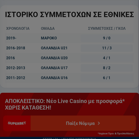
ΙΣΤΟΡΙΚΟ ΣΥΜΜΕΤΟΧΩΝ ΣΕ ΕΘΝΙΚΕΣ
ΧΡΟΝΟΛΟΓΙΑ
ΟΜΑΔΑ
ΣΥΜΜΕΤΟΧΕΣ / ΓΚΟΛ
2019-
ΜΑΡΟΚΟ
9 / 0
2016-2018
ΟΛΛΑΝΔΙΑ U21
11 / 3
2016
ΟΛΛΑΝΔΙΑ U20
4 / 1
2012-2013
ΟΛΛΑΝΔΙΑ U17
8 / 2
2011-2012
ΟΛΛΑΝΔΙΑ U16
6 / 1
ΑΠΟΚΛΕΙΣΤΙΚΟ: Νέο Live Casino με προσφορά*
ΧΩΡΙΣ ΚΑΤΑΘΕΣΗ!
Παίξε Νόμιμα
*Ισχύουν Όροι & Προϋποθέσεις