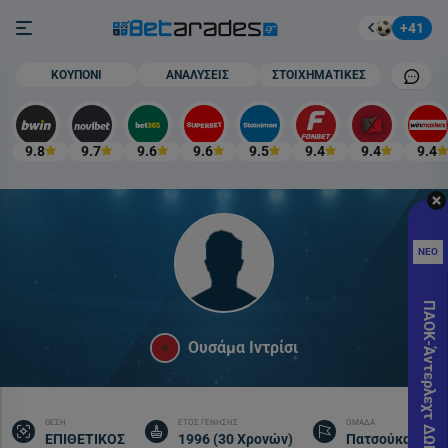
Στοίχημα
Burger button
+41
Mobile cham
ΚΟΥΠΟΝΙ
ΑΝΑΛΥΣΕΙΣ
ΣΤΟΙΧΗΜΑΤΙΚΕΣ
9.8
9.7
9.6
9.6
9.5
9.4
9.4
9.4
Καλο
Προ
ΝΕΟ
Γνωρ
ΧΩΡ
ΠΑΟK-Άντερλεχτ ΔΩΡΕΑΝ* 🎁
ΚΑΤ
Ουσάμα Ιντρίσι
Pro
SUM
Εγγρ
ΘΕΣΗ
ΕΤΟΣ ΓΕΝΗΣΗΣ
ΟΜΑΔΑ
στο
ΕΠΙΘΕΤΙΚΟΣ
1996 (30 Χρονών)
Πατσούκα