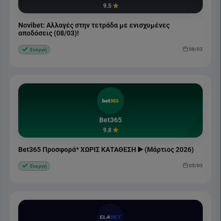
9.5
Novibet: Αλλαγές στην τετράδα με ενισχυμένες
αποδόσεις (08/03)!
08/03
Ενεργή
Bet365
9.8
Bet365 Προσφορά* ΧΩΡΙΣ ΚΑΤΑΘΕΣΗ ▶️ (Μάρτιος 2026)
05/03
Ενεργή