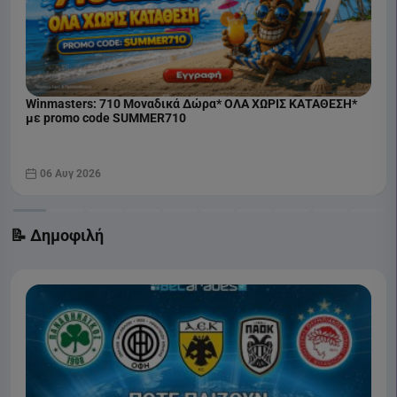
Winmasters: 710 Μοναδικά Δώρα* ΟΛΑ ΧΩΡΙΣ ΚΑΤΑΘΕΣΗ*
με promo code SUMMER710
06 Αυγ 2026
📝 Δημοφιλή