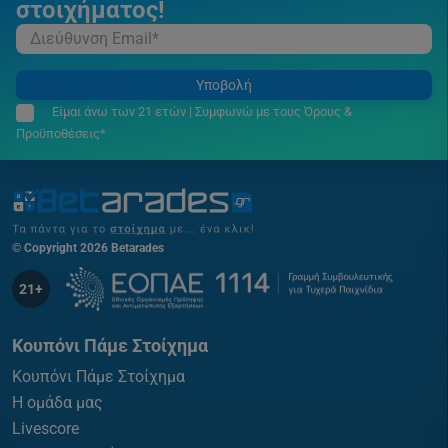
στοιχήματος!
Υποβολή
Είμαι άνω των 21 ετών | Συμφωνώ με τους Όρους &
Προϋποθέσεις*
© Copyright 2026 Betarades
21+
Κουπόνι Πάμε Στοίχημα
Κουπόνι Πάμε Στοίχημα
Η ομάδα μας
Livescore