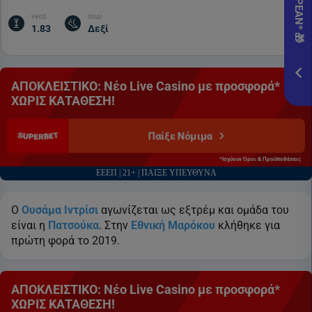
Pame
εδώ!
ΥΨΟΣ
ΠΟΔΙ
1.83
Δεξί
*Ισχ
Προ
ΑΠΟΚΛΕΙΣΤΙΚΟ: Νέο Live Casino με προσφορά*
ΕΓΓ
ΧΩΡΙΣ ΚΑΤΑΘΕΣΗ!
Παίξε Νόμιμα
*Ισχύουν Όροι & Προϋποθέσεις
ΕΕΕΠ | 21+ | ΠΑΙΞΕ ΥΠΕΥΘΥΝΑ
Ο
Ουσάμα Ιντρίσι
αγωνίζεται ως εξτρέμ και ομάδα του
είναι η
Πατσούκα
. Στην
Εθνική Μαρόκου
κλήθηκε για
πρώτη φορά το 2019.
ΑΠΟΚΛΕΙΣΤΙΚΟ: Νέο Live Casino με προσφορά*
ΧΩΡΙΣ ΚΑΤΑΘΕΣΗ!