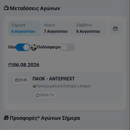
📺 Μεταδόσεις Αγώνων
Σήμερα
Αύριο
Σάββατο
Κυριακή
6 Αυγούστου
7 Αυγούστου
8 Αυγούστου
9 Αυγούστ
Όλα
Ποδόσφαιρο
06.08.2026
ΠΑΟΚ - ΑΝΤΕΡΛΕΧΤ
20:45
Προκριματικά Europa League
OPEN TV
🎁 Προσφορές* Αγώνων Σήμερα