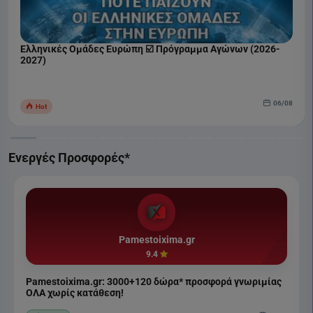
Ελληνικές Ομάδες Ευρώπη ☑️ Πρόγραμμα Αγώνων (2026-
2027)
06/08
Hot
Ενεργές Προσφορές*
Pamestoixima.gr
9.4
Pamestoixima.gr: 3000+120 δώρα* προσφορά γνωριμίας
ΟΛΑ χωρίς κατάθεση!