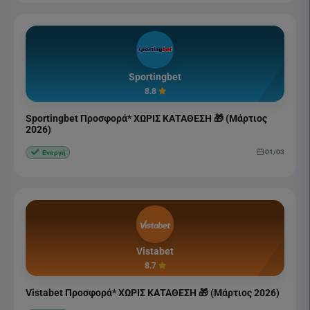
Sportingbet
8.8
Sportingbet Προσφορά* ΧΩΡΙΣ ΚΑΤΑΘΕΣΗ 🎁 (Μάρτιος
2026)
01/03
Ενεργή
Vistabet
8.7
Vistabet Προσφορά* ΧΩΡΙΣ ΚΑΤΑΘΕΣΗ 🎁 (Μάρτιος 2026)