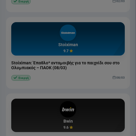
02/03
Ενεργή
Stoiximan
9.7
Stoiximan: Έπαθλο* ανταμοιβής για το παιχνίδι σου στο
Ολυμπιακός – ΠΑΟΚ (08/03)
08/03
Ενεργή
Bwin
9.6