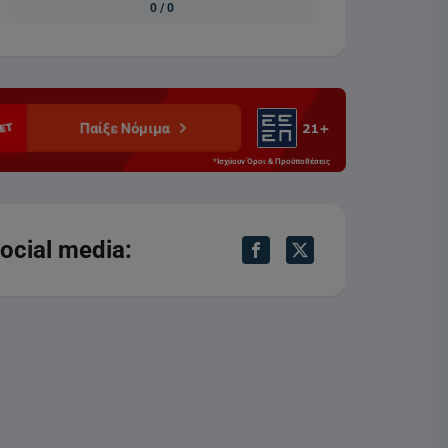
0 / 0
Παίξε Νόμιμα
*Ισχύουν Όροι & Προϋποθέσεις
ocial media: