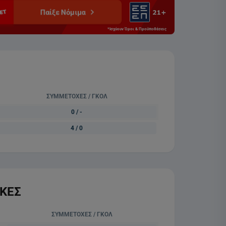
Παίξε Νόμιμα
*Ισχύουν Όροι & Προϋποθέσεις
Σάββατο
15 Αυγούστου
ΣΥΜΜΕΤΟΧΕΣ / ΓΚΟΛ
0 / -
4 / 0
ΙΚΕΣ
ΣΥΜΜΕΤΟΧΕΣ / ΓΚΟΛ