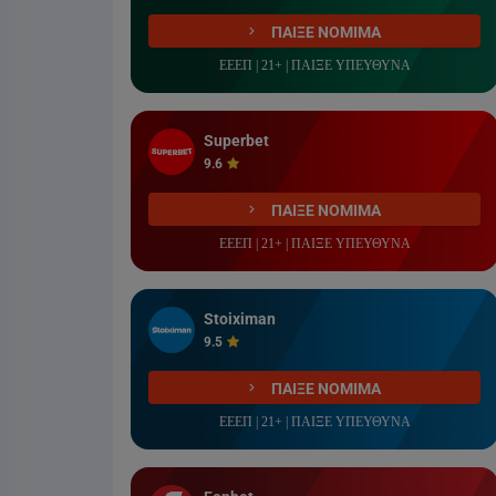
ΠΑΙΞΕ ΝΟΜΙΜΑ
ΕΕΕΠ | 21+ | ΠΑΙΞΕ ΥΠΕΥΘΥΝΑ
Superbet
9.6
ΠΑΙΞΕ ΝΟΜΙΜΑ
ΕΕΕΠ | 21+ | ΠΑΙΞΕ ΥΠΕΥΘΥΝΑ
Stoiximan
9.5
ΠΑΙΞΕ ΝΟΜΙΜΑ
ΕΕΕΠ | 21+ | ΠΑΙΞΕ ΥΠΕΥΘΥΝΑ