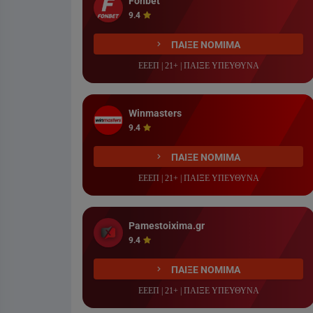
Fonbet
9.4
ΠΑΙΞΕ ΝΟΜΙΜΑ
ΕΕΕΠ | 21+ | ΠΑΙΞΕ ΥΠΕΥΘΥΝΑ
Winmasters
9.4
ΠΑΙΞΕ ΝΟΜΙΜΑ
ΕΕΕΠ | 21+ | ΠΑΙΞΕ ΥΠΕΥΘΥΝΑ
Pamestoixima.gr
9.4
ΠΑΙΞΕ ΝΟΜΙΜΑ
ΕΕΕΠ | 21+ | ΠΑΙΞΕ ΥΠΕΥΘΥΝΑ