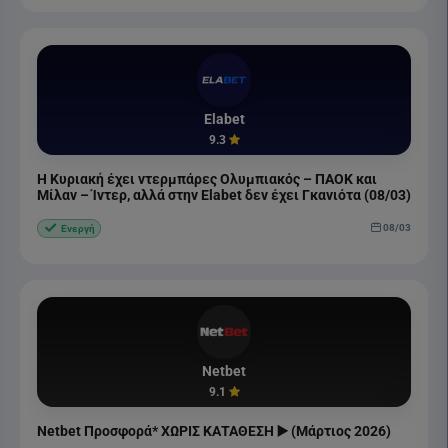
Elabet
9.3
Η Κυριακή έχει ντερμπάρες Ολυμπιακός – ΠΑΟΚ και
Μίλαν – Ίντερ, αλλά στην Elabet δεν έχει Γκανιότα (08/03)
08/03
Ενεργή
Netbet
9.1
Netbet Προσφορά* ΧΩΡΙΣ ΚΑΤΑΘΕΣΗ ▶️ (Μάρτιος 2026)