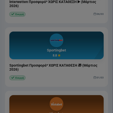
Interwetten Προσφορά* ΧΩΡΙΣ ΚΑΤΑΘΕΣΗ ▶️ (Μάρτιος
2026)
06/03
Ενεργή
Sportingbet
8.8
Sportingbet Προσφορά* ΧΩΡΙΣ ΚΑΤΑΘΕΣΗ 🎁 (Μάρτιος
2026)
01/03
Ενεργή