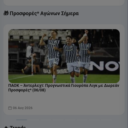
🎁 Προσφορές* Αγώνων Σήμερα
ΠΑΟΚ – Άντερλεχτ: Προγνωστικά Γιουρόπα Λιγκ με Δωρεάν
Προσφορές* (06/08)
06 Αυγ 2026
🔥 Trends