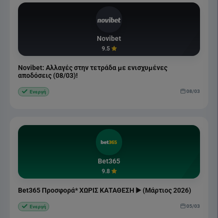
Novibet
9.5
Novibet: Αλλαγές στην τετράδα με ενισχυμένες
αποδόσεις (08/03)!
08/03
Ενεργή
Bet365
9.8
Bet365 Προσφορά* ΧΩΡΙΣ ΚΑΤΑΘΕΣΗ ▶️ (Μάρτιος 2026)
05/03
Ενεργή