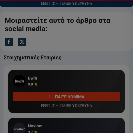
ΕΕΕΠ | 21+ | ΠΑΙΞΕ ΥΠΕΥΘΥΝΑ
Μοιραστείτε αυτό το άρθρο στα
social media:
Στοιχηματικές Εταιρίες
Bwin
9.8
ΠΑΙΞΕ ΝΟΜΙΜΑ
ΕΕΕΠ | 21+ | ΠΑΙΞΕ ΥΠΕΥΘΥΝΑ
Novibet
9.7