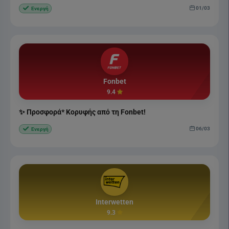
01/03
Ενεργή
Fonbet
9.4
✨ Προσφορά* Κορυφής από τη Fonbet!
06/03
Ενεργή
Interwetten
9.3