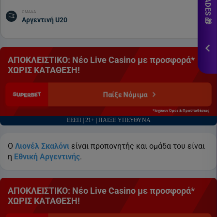
εδ
ΟΜΑΔΑ
Αργεντινή U20
*Ισ
&
Πρ
ΑΠΟΚΛΕΙΣΤΙΚΟ: Νέο Live Casino με προσφορά*
ΕΓΓ
ΧΩΡΙΣ ΚΑΤΑΘΕΣΗ!
Παίξε Νόμιμα
*Ισχύουν Όροι & Προϋποθέσεις
ΕΕΕΠ | 21+ | ΠΑΙΞΕ ΥΠΕΥΘΥΝΑ
O
Λιονέλ Σκαλόνι
είναι προπονητής και ομάδα του είναι
η
Εθνική Αργεντινής
.
ΑΠΟΚΛΕΙΣΤΙΚΟ: Νέο Live Casino με προσφορά*
ΧΩΡΙΣ ΚΑΤΑΘΕΣΗ!