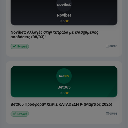
Novibet
9.5
Novibet: Αλλαγές στην τετράδα με ενισχυμένες
αποδόσεις (08/03)!
08/03
Ενεργή
Bet365
9.8
Bet365 Προσφορά* ΧΩΡΙΣ ΚΑΤΑΘΕΣΗ ▶️ (Μάρτιος 2026)
05/03
Ενεργή