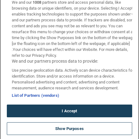
We and our
1008
partners store and access personal data, like
browsing data or unique identifiers, on your device. Selecting I Accept
enables tracking technologies to support the purposes shown under we
and our partners process data to provide. If trackers are disabled, some
content and ads you see may not be as relevant to you. You can
resurface this menu to change your choices or withdraw consent at any
time by clicking the Show Purposes link on the bottom of the webpage
[or the floating icon on the bottom-left of the webpage, if applicable]
.Your choices will have effect within our Website. For more details,
refer to our Privacy Policy.
Επικοινωνία
Links
We and our partners process data to provide:
Use precise geolocation data. Actively scan device characteristics for
Όροι Χρήσης
Πολιτική Απορρήτου
identification. Store and/or access information on a device.
Personalised advertising and content, advertising and content
Πολιτική Χρήσης Cookies
Υπεύθυνος Στοιχηματισμός
measurement, audience research and services development.
List of Partners (vendors)
Betarades Business Model
Editorial Policy
I Accept
Promo Code SUMMER710 για… 710
Δώρα* ΧΩΡΙΣ ΚΑΤΑΘΕΣΗ
Show Purposes
*Ισχύουν Όροι & Προϋποθέσεις