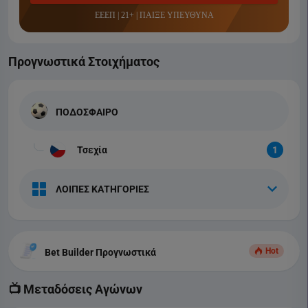
ΕΕΕΠ | 21+ | ΠΑΙΞΕ ΥΠΕΥΘΥΝΑ
Προγνωστικά Στοιχήματος
ΠΟΔΟΣΦΑΙΡΟ
Τσεχία
1
ΛΟΙΠΕΣ ΚΑΤΗΓΟΡΙΕΣ
Hot
Bet Builder Προγνωστικά
📺 Μεταδόσεις Αγώνων