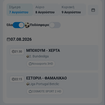
Σήμερα
Αύριο
Κυριακή
Δευτέρα
7 Αυγούστου
8 Αυγούστου
9 Αυγούστου
10 Αυγούσ
Όλα
Ποδόσφαιρο
07.08.2026
ΜΠΟΧΟΥΜ - ΧΕΡΤΑ
21:30
2. Bundesliga
Novasports 3HD
ΕΣΤΟΡΙΛ - ΦΑΜΑΛΙΚΑΟ
22:15
Liga Portugal Betclic
COSMOTE SPORT 2 HD