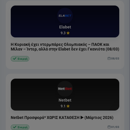
Elabet
9.3
Η Κυριακή έχει ντερμπάρες Ολυμπιακός – ΠΑΟΚ και
Μίλαν – Ίντερ, αλλά στην Elabet δεν έχει Γκανιότα (08/03)
08/03
Ενεργή
Netbet
9.1
Netbet Προσφορά* ΧΩΡΙΣ ΚΑΤΑΘΕΣΗ ▶️ (Μάρτιος 2026)
01/03
Ενεργή