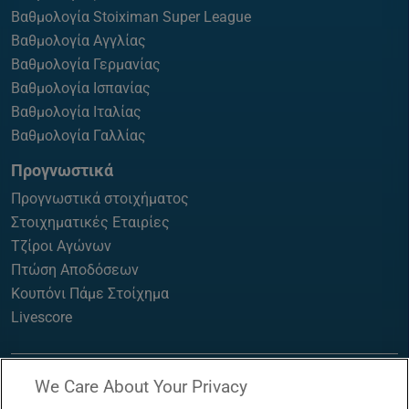
Βαθμολογία Stoiximan Super League
Βαθμολογία Αγγλίας
Βαθμολογία Γερμανίας
Βαθμολογία Ισπανίας
Βαθμολογία Ιταλίας
Βαθμολογία Γαλλίας
Προγνωστικά
Προγνωστικά στοιχήματος
Στοιχηματικές Εταιρίες
Τζίροι Αγώνων
Πτώση Αποδόσεων
Κουπόνι Πάμε Στοίχημα
Livescore
We Care About Your Privacy