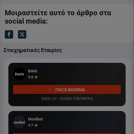
Μοιραστείτε αυτό το άρθρο στα
social media:
Στοιχηματικές Εταιρίες
Bwin
9.8
ΠΑΙΞΕ ΝΟΜΙΜΑ
ΕΕΕΠ | 21+ | ΠΑΙΞΕ ΥΠΕΥΘΥΝΑ
Novibet
9.7