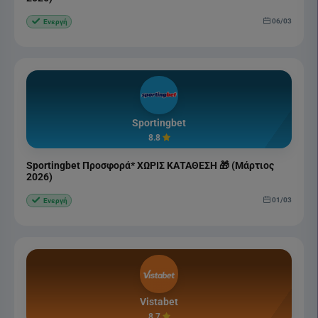
06/03
Ενεργή
Sportingbet
8.8
Sportingbet Προσφορά* ΧΩΡΙΣ ΚΑΤΑΘΕΣΗ 🎁 (Μάρτιος
2026)
01/03
Ενεργή
Vistabet
8.7