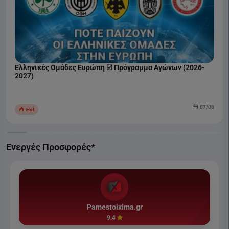
Ελληνικές Ομάδες Ευρώπη ☑️ Πρόγραμμα Αγώνων (2026-
2027)
07/08
Hot
Ενεργές Προσφορές*
Pamestoixima.gr
9.4