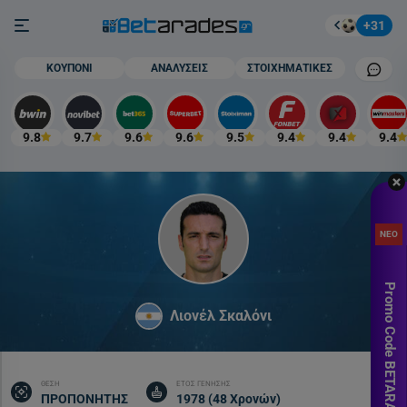
Στοίχημα
Burger button
+31
Mobile cham
ΚΟΥΠΟΝΙ
ΑΝΑΛΥΣΕΙΣ
ΣΤΟΙΧΗΜΑΤΙΚΕΣ
9.8
9.7
9.6
9.6
9.5
9.4
9.4
9.4
710
δώ
ΝΕΟ
ΟΛ
ΚΑ
Promo Code BETARADES 🎁
Pr
Λιονέλ Σκαλόνι
SU
Εγγ
Win
ΘΕΣΗ
ΕΤΟΣ ΓΕΝΗΣΗΣ
ΜΟ
ΠΡΟΠΟΝΗΤΗΣ
1978 (48 Χρονών)