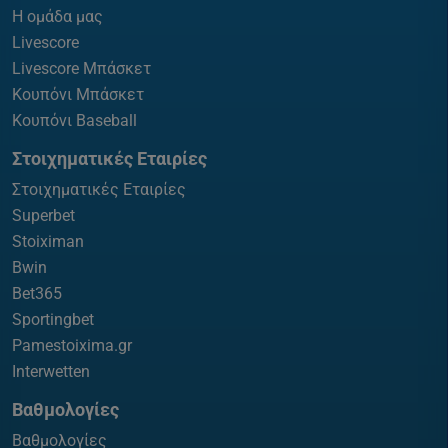
Η ομάδα μας
Livescore
Livescore Μπάσκετ
Κουπόνι Μπάσκετ
Κουπόνι Baseball
Στοιχηματικές Εταιρίες
Στοιχηματικές Εταιρίες
Superbet
Stoiximan
Bwin
Bet365
Sportingbet
Pamestoixima.gr
Interwetten
Βαθμολογίες
Βαθμολογίες