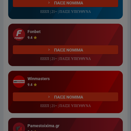
ΠΑΙΞΕ ΝΟΜΙΜΑ
ΕΕΕΠ | 21+ | ΠΑΙΞΕ ΥΠΕΥΘΥΝΑ
Fonbet
9.4
ΠΑΙΞΕ ΝΟΜΙΜΑ
ΕΕΕΠ | 21+ | ΠΑΙΞΕ ΥΠΕΥΘΥΝΑ
Winmasters
9.4
ΠΑΙΞΕ ΝΟΜΙΜΑ
ΕΕΕΠ | 21+ | ΠΑΙΞΕ ΥΠΕΥΘΥΝΑ
Pamestoixima.gr