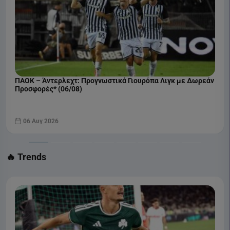
ΠΑΟΚ – Άντερλεχτ: Προγνωστικά Γιουρόπα Λιγκ με Δωρεάν
Προσφορές* (06/08)
06 Αυγ 2026
🔥 Trends