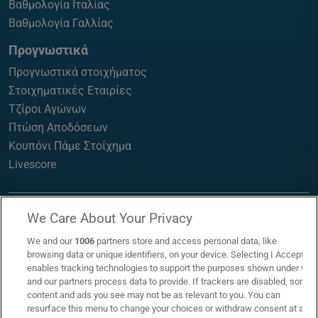
Βαθμολογία Ιταλίας
Βαθμολογία Γαλλίας
Προγνωστικά
Προγνωστικά στοιχήματος
Στοιχηματικές Εταιρίες
Τζίροι Αγώνων
Πτώση Αποδόσεων
Κουπόνι Πάμε Στοίχημα
Livescore
We Care About Your Privacy
We and our
1006
partners store and access personal data, like
browsing data or unique identifiers, on your device. Selecting I Accept
enables tracking technologies to support the purposes shown under we
and our partners process data to provide. If trackers are disabled, some
content and ads you see may not be as relevant to you. You can
resurface this menu to change your choices or withdraw consent at any