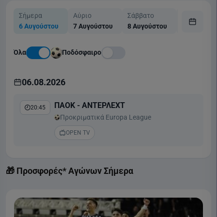
Σήμερα
Αύριο
Σάββατο
Κυριακή
6 Αυγούστου
7 Αυγούστου
8 Αυγούστου
9 Αυγούστ
Όλα
Ποδόσφαιρο
06.08.2026
ΠΑΟΚ - ΑΝΤΕΡΛΕΧΤ
20:45
Προκριματικά Europa League
OPEN TV
🎁 Προσφορές* Αγώνων Σήμερα