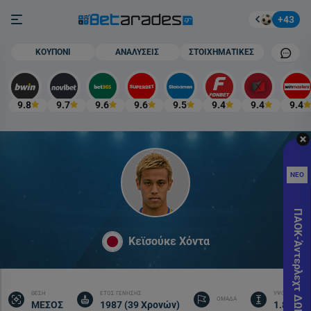
Στοίχημα
Burger button
+43
Mobile cham
ΚΟΥΠΟΝΙ
ΑΝΑΛΥΣΕΙΣ
ΣΤΟΙΧΗΜΑΤΙΚΕΣ
9.8
9.7
9.6
9.6
9.5
9.4
9.4
9.4
Καλο
Προ
ΝΕΟ
Γνωρ
ΧΩΡ
ΠΑΟK-Άντερλεχτ ΔΩΡΕΑΝ* 🎁
ΚΑΤ
Κεϊσούκε Χόντα
Pro
SUM
Εγγρ
ΘΕΣΗ
ΕΤΟΣ ΓΕΝΗΣΗΣ
ΥΨΟΣ
στο
ΟΜΑΔΑ
ΜΕΣΟΣ
1987 (39 Χρονών)
1.82