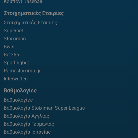
Κουπόνι Baseball
Στοιχηματικές Εταιρίες
Στοιχηματικές Εταιρίες
Superbet
Stoiximan
Bwin
Bet365
Sportingbet
Pamestoixima.gr
Interwetten
Βαθμολογίες
Βαθμολογίες
Βαθμολογία Stoiximan Super League
Βαθμολογία Αγγλίας
Βαθμολογία Γερμανίας
Βαθμολογία Ισπανίας