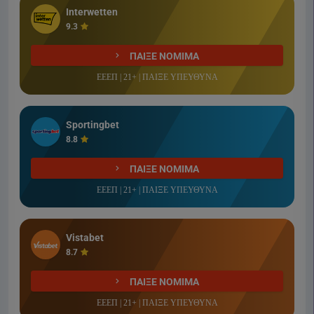
Interwetten
9.3
ΠΑΙΞΕ ΝΟΜΙΜΑ
ΕΕΕΠ | 21+ | ΠΑΙΞΕ ΥΠΕΥΘΥΝΑ
Sportingbet
8.8
ΠΑΙΞΕ ΝΟΜΙΜΑ
ΕΕΕΠ | 21+ | ΠΑΙΞΕ ΥΠΕΥΘΥΝΑ
Vistabet
8.7
ΠΑΙΞΕ ΝΟΜΙΜΑ
ΕΕΕΠ | 21+ | ΠΑΙΞΕ ΥΠΕΥΘΥΝΑ