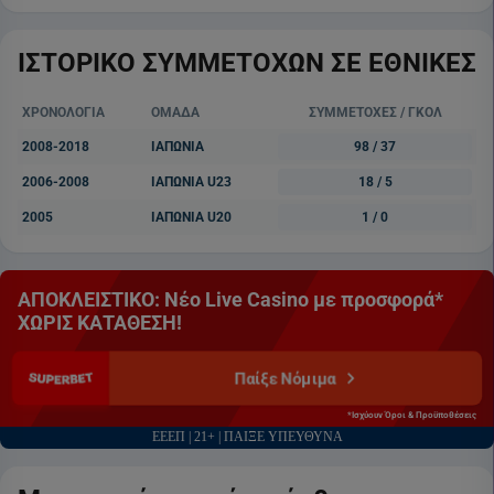
ΙΣΤΟΡΙΚΟ ΣΥΜΜΕΤΟΧΩΝ ΣΕ ΕΘΝΙΚΕΣ
ΧΡΟΝΟΛΟΓΙΑ
ΟΜΑΔΑ
ΣΥΜΜΕΤΟΧΕΣ / ΓΚΟΛ
2008-2018
ΙΑΠΩΝΙΑ
98 / 37
2006-2008
ΙΑΠΩΝΙΑ U23
18 / 5
2005
ΙΑΠΩΝΙΑ U20
1 / 0
ΑΠΟΚΛΕΙΣΤΙΚΟ: Νέο Live Casino με προσφορά*
ΧΩΡΙΣ ΚΑΤΑΘΕΣΗ!
Παίξε Νόμιμα
*Ισχύουν Όροι & Προϋποθέσεις
ΕΕΕΠ | 21+ | ΠΑΙΞΕ ΥΠΕΥΘΥΝΑ