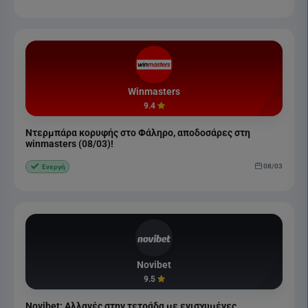
Winmasters
9.4
Ντερμπάρα κορυφής στο Φάληρο, αποδοσάρες στη
winmasters (08/03)!
08/03
Ενεργή
Novibet
9.5
Novibet: Αλλαγές στην τετράδα με ενισχυμένες