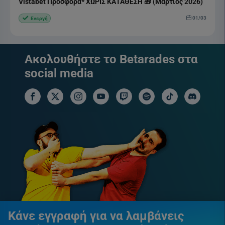
Vistabet Προσφορά* ΧΩΡΙΣ ΚΑΤΑΘΕΣΗ 🎁 (Μάρτιος 2026)
01/03
Ενεργή
Ακολουθήστε το Betarades στα
social media
facebook social link
x social link
instagram social link
youtube social link
twitch social link
spotify social link
tiktok social link
discord soci
Κάνε εγγραφή για να λαμβάνεις