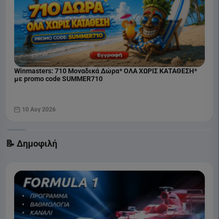
Winmasters: 710 Μοναδικά Δώρα* ΟΛΑ ΧΩΡΙΣ ΚΑΤΑΘΕΣΗ*
με promo code SUMMER710
10 Αυγ 2026
📝 Δημοφιλή