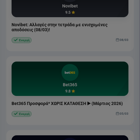
Novibet
9.5
Novibet: Αλλαγές στην τετράδα με ενισχυμένες
αποδόσεις (08/03)!
08/03
Ενεργή
Bet365
9.8
Bet365 Προσφορά* ΧΩΡΙΣ ΚΑΤΑΘΕΣΗ ▶️ (Μάρτιος 2026)
05/03
Ενεργή