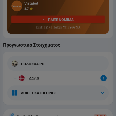
Vistabet
8.7
ΠΑΙΞΕ ΝΟΜΙΜΑ
ΕΕΕΠ | 21+ | ΠΑΙΞΕ ΥΠΕΥΘΥΝΑ
Προγνωστικά Στοιχήματος
ΠΟΔΟΣΦΑΙΡΟ
Δανία
1
ΛΟΙΠΕΣ ΚΑΤΗΓΟΡΙΕΣ