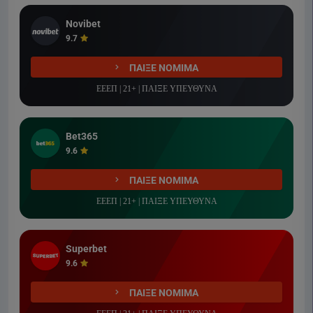
Novibet
9.7
ΠΑΙΞΕ ΝΟΜΙΜΑ
ΕΕΕΠ | 21+ | ΠΑΙΞΕ ΥΠΕΥΘΥΝΑ
Bet365
9.6
ΠΑΙΞΕ ΝΟΜΙΜΑ
ΕΕΕΠ | 21+ | ΠΑΙΞΕ ΥΠΕΥΘΥΝΑ
Superbet
9.6
ΠΑΙΞΕ ΝΟΜΙΜΑ