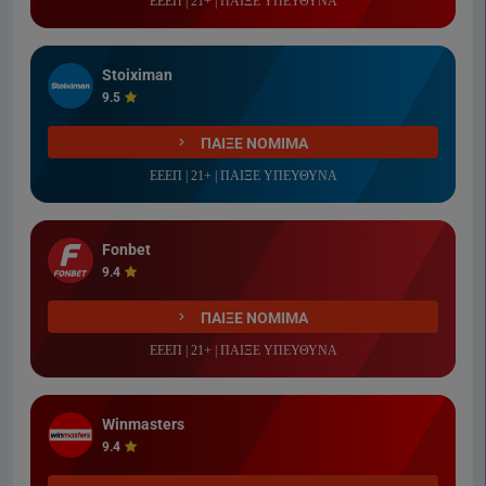
ΕΕΕΠ | 21+ | ΠΑΙΞΕ ΥΠΕΥΘΥΝΑ
Stoiximan
9.5
ΠΑΙΞΕ ΝΟΜΙΜΑ
ΕΕΕΠ | 21+ | ΠΑΙΞΕ ΥΠΕΥΘΥΝΑ
Fonbet
9.4
ΠΑΙΞΕ ΝΟΜΙΜΑ
ΕΕΕΠ | 21+ | ΠΑΙΞΕ ΥΠΕΥΘΥΝΑ
Winmasters
9.4