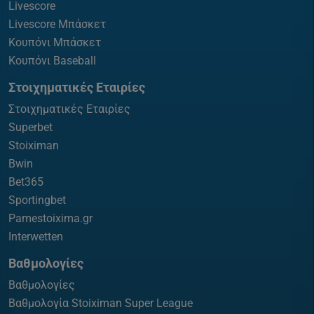
Livescore
Livescore Μπάσκετ
Κουπόνι Μπάσκετ
Κουπόνι Baseball
Στοιχηματικές Εταιρίες
Στοιχηματικές Εταιρίες
Superbet
Stoiximan
Bwin
Bet365
Sportingbet
Pamestoixima.gr
Interwetten
Βαθμολογίες
Βαθμολογίες
Βαθμολογία Stoiximan Super League