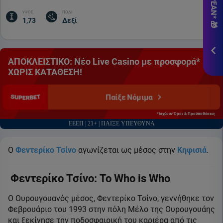
εδ
ΥΨΟΣ
ΠΟΔΙ
1,73
Δεξί
*Ισ
&
Πρ
ΑΠΟΚΛΕΙΣΤΙΚΟ: Νέο Live Casino με προσφορά*
ΕΓΓ
ΧΩΡΙΣ ΚΑΤΑΘΕΣΗ!
Παίξε Νόμιμα
*Ισχύουν Όροι & Προϋποθέσεις
ΕΕΕΠ | 21+ | ΠΑΙΞΕ ΥΠΕΥΘΥΝΑ
Ο
Φεντερίκο Τσίνο
αγωνίζεται ως μέσος στην
Κηφισιά
.
Φεντερίκο Τσίνο: Το Who is Who
Ο Ουρουγουανός μέσος, Φεντερίκο Τσίνο, γεννήθηκε τον
Φεβρουάριο του 1993 στην πόλη Μέλο της Ουρουγουάης
και ξεκίνησε την ποδοσφαιρική του καριέρα από τις