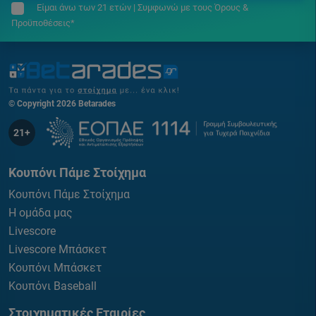
Είμαι άνω των 21 ετών | Συμφωνώ με τους Όρους &
Προϋποθέσεις*
© Copyright 2026 Betarades
21+
Κουπόνι Πάμε Στοίχημα
Κουπόνι Πάμε Στοίχημα
Η ομάδα μας
Livescore
Livescore Μπάσκετ
Κουπόνι Μπάσκετ
Κουπόνι Baseball
Στοιχηματικές Εταιρίες