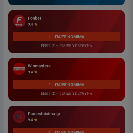
Fonbet
9.4
ΠΑΙΞΕ ΝΟΜΙΜΑ
ΕΕΕΠ | 21+ | ΠΑΙΞΕ ΥΠΕΥΘΥΝΑ
Winmasters
9.4
ΠΑΙΞΕ ΝΟΜΙΜΑ
ΕΕΕΠ | 21+ | ΠΑΙΞΕ ΥΠΕΥΘΥΝΑ
Pamestoixima.gr
9.4
ΠΑΙΞΕ ΝΟΜΙΜΑ