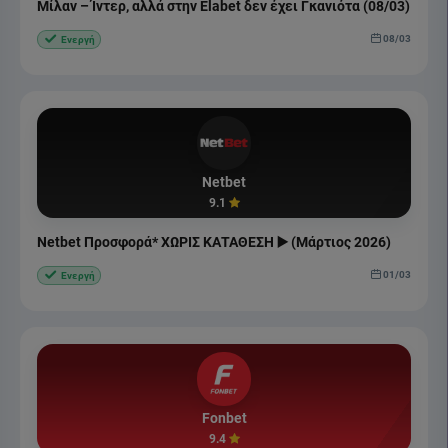
Μίλαν – Ίντερ, αλλά στην Elabet δεν έχει Γκανιότα (08/03)
08/03
Ενεργή
Netbet
9.1
Netbet Προσφορά* ΧΩΡΙΣ ΚΑΤΑΘΕΣΗ ▶️ (Μάρτιος 2026)
01/03
Ενεργή
Fonbet
9.4