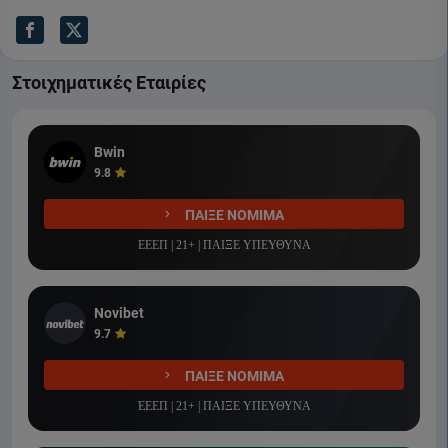
Στοιχηματικές Εταιρίες
Bwin
9.8
ΠΑΙΞΕ ΝΟΜΙΜΑ
ΕΕΕΠ | 21+ | ΠΑΙΞΕ ΥΠΕΥΘΥΝΑ
Novibet
9.7
ΠΑΙΞΕ ΝΟΜΙΜΑ
ΕΕΕΠ | 21+ | ΠΑΙΞΕ ΥΠΕΥΘΥΝΑ