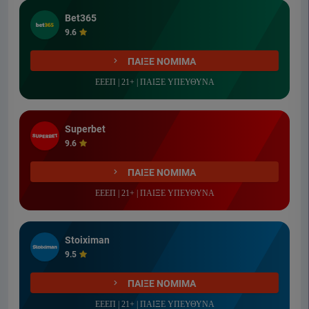
Bet365
9.6
ΠΑΙΞΕ ΝΟΜΙΜΑ
ΕΕΕΠ | 21+ | ΠΑΙΞΕ ΥΠΕΥΘΥΝΑ
Superbet
9.6
ΠΑΙΞΕ ΝΟΜΙΜΑ
ΕΕΕΠ | 21+ | ΠΑΙΞΕ ΥΠΕΥΘΥΝΑ
Stoiximan
9.5
ΠΑΙΞΕ ΝΟΜΙΜΑ
ΕΕΕΠ | 21+ | ΠΑΙΞΕ ΥΠΕΥΘΥΝΑ