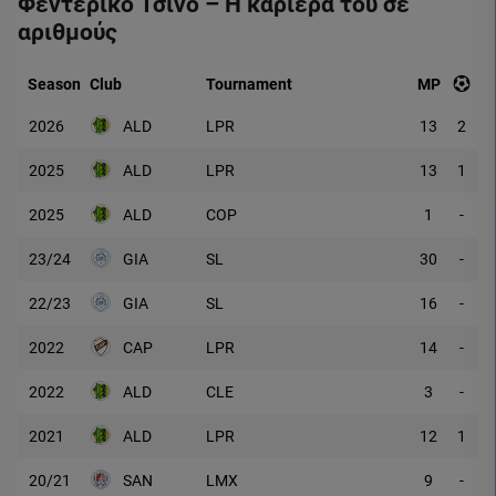
Φεντερίκο Τσίνο – Η καριέρα του σε
αριθμούς
Season
Club
Tournament
MP
2026
ALD
LPR
13
2
2025
ALD
LPR
13
1
2025
ALD
COP
1
-
23/24
GIA
SL
30
-
22/23
GIA
SL
16
-
2022
CAP
LPR
14
-
2022
ALD
CLE
3
-
2021
ALD
LPR
12
1
20/21
SAN
LMX
9
-