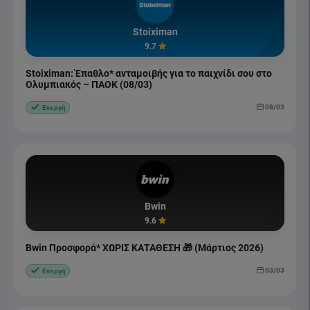
Stoiximan
9.7
Stoiximan: Έπαθλο* ανταμοιβής για το παιχνίδι σου στο
Ολυμπιακός – ΠΑΟΚ (08/03)
08/03
Ενεργή
Bwin
9.6
Bwin Προσφορά* ΧΩΡΙΣ ΚΑΤΑΘΕΣΗ 🎁 (Μάρτιος 2026)
03/03
Ενεργή