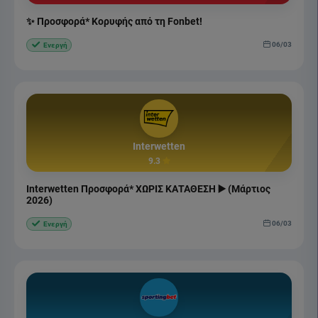
✨ Προσφορά* Κορυφής από τη Fonbet!
06/03
Ενεργή
Interwetten
9.3
Interwetten Προσφορά* ΧΩΡΙΣ ΚΑΤΑΘΕΣΗ ▶️ (Μάρτιος
2026)
06/03
Ενεργή