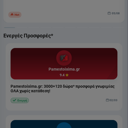
05/08
Hot
Ενεργές Προσφορές*
Pamestoixima.gr
9.4
Pamestoixima.gr: 3000+120 δώρα* προσφορά γνωριμίας
ΟΛΑ χωρίς κατάθεση!
02/03
Ενεργή