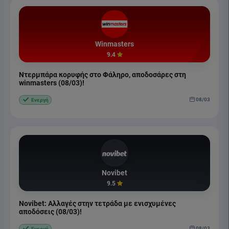
Winmasters
9.4
Ντερμπάρα κορυφής στο Φάληρο, αποδοσάρες στη
winmasters (08/03)!
08/03
Ενεργή
Novibet
9.5
Novibet: Αλλαγές στην τετράδα με ενισχυμένες
αποδόσεις (08/03)!
08/03
Ενεργή