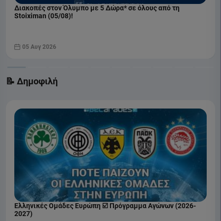
Διακοπές στον Όλυμπο με 5 Δώρα* σε όλους από τη
Stoiximan (05/08)!
05 Αυγ 2026
📝 Δημοφιλή
Ελληνικές Ομάδες Ευρώπη ☑️ Πρόγραμμα Αγώνων (2026-
2027)