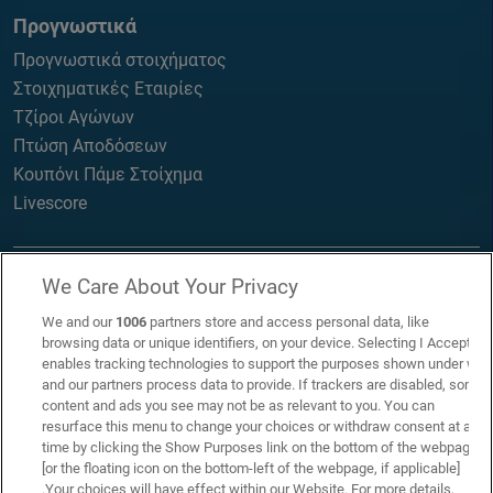
Προγνωστικά
Προγνωστικά στοιχήματος
Στοιχηματικές Εταιρίες
Τζίροι Αγώνων
Πτώση Αποδόσεων
Κουπόνι Πάμε Στοίχημα
Livescore
We Care About Your Privacy
We and our
1006
partners store and access personal data, like
browsing data or unique identifiers, on your device. Selecting I Accept
enables tracking technologies to support the purposes shown under we
and our partners process data to provide. If trackers are disabled, some
content and ads you see may not be as relevant to you. You can
resurface this menu to change your choices or withdraw consent at any
time by clicking the Show Purposes link on the bottom of the webpage
[or the floating icon on the bottom-left of the webpage, if applicable]
.Your choices will have effect within our Website. For more details,