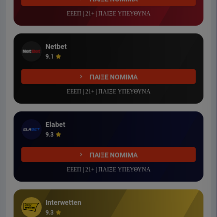
ΕΕΕΠ | 21+ | ΠΑΙΞΕ ΥΠΕΥΘΥΝΑ
Netbet
9.1
ΠΑΙΞΕ ΝΟΜΙΜΑ
ΕΕΕΠ | 21+ | ΠΑΙΞΕ ΥΠΕΥΘΥΝΑ
Elabet
9.3
ΠΑΙΞΕ ΝΟΜΙΜΑ
ΕΕΕΠ | 21+ | ΠΑΙΞΕ ΥΠΕΥΘΥΝΑ
Interwetten
9.3