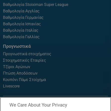
Βαθμολογία Stoiximan Super League
Βαθμολογία Αγγλίας
Βαθμολογία Γερμανίας
Βαθμολογία Ισπανίας
Βαθμολογία Ιταλίας
Βαθμολογία Γαλλίας
Προγνωστικά
Προγνωστικά στοιχήματος
Στοιχηματικές Εταιρίες
Τζίροι Αγώνων
Πτώση Αποδόσεων
Κουπόνι Πάμε Στοίχημα
Livescore
We Care About Your Privacy