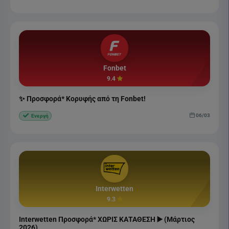
Fonbet
9.4
✨ Προσφορά* Κορυφής από τη Fonbet!
06/03
Ενεργή
Interwetten
9.3
Interwetten Προσφορά* ΧΩΡΙΣ ΚΑΤΑΘΕΣΗ ▶️ (Μάρτιος
2026)