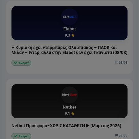
Elabet
9.3
Η Κυριακή έχει ντερμπάρες Ολυμπιακός – ΠΑΟΚ και
Μίλαν – Ίντερ, αλλά στην Elabet δεν έχει Γκανιότα (08/03)
08/03
Ενεργή
Netbet
9.1
Netbet Προσφορά* ΧΩΡΙΣ ΚΑΤΑΘΕΣΗ ▶️ (Μάρτιος 2026)
01/03
Ενεργή