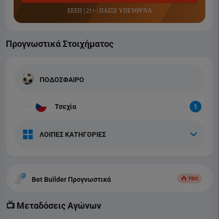
ΕΕΕΠ | 21+ | ΠΑΙΞΕ ΥΠΕΥΘΥΝΑ
Προγνωστικά Στοιχήματος
ΠΟΔΟΣΦΑΙΡΟ
Τσεχία
1
ΛΟΙΠΕΣ ΚΑΤΗΓΟΡΙΕΣ
Hot
Bet Builder Προγνωστικά
📺 Μεταδόσεις Αγώνων