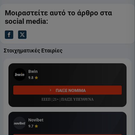
Μοιραστείτε αυτό το άρθρο στα
social media:
Στοιχηματικές Εταιρίες
Bwin
9.8
ΠΑΙΞΕ ΝΟΜΙΜΑ
ΕΕΕΠ | 21+ | ΠΑΙΞΕ ΥΠΕΥΘΥΝΑ
Novibet
9.7