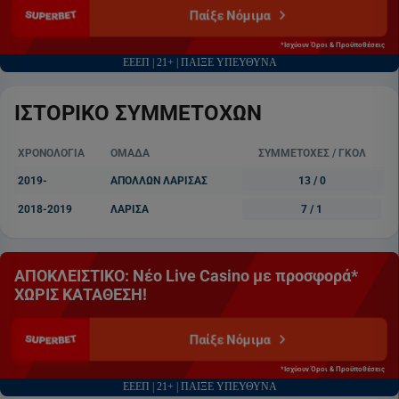
Παίξε Νόμιμα
*Ισχύουν Όροι & Προϋποθέσεις
ΕΕΕΠ | 21+ | ΠΑΙΞΕ ΥΠΕΥΘΥΝΑ
ΙΣΤΟΡΙΚΟ ΣΥΜΜΕΤΟΧΩΝ
ΧΡΟΝΟΛΟΓΙΑ
ΟΜΑΔΑ
ΣΥΜΜΕΤΟΧΕΣ / ΓΚΟΛ
2019-
ΑΠΟΛΛΩΝ ΛΑΡΙΣΑΣ
13 / 0
2018-2019
ΛΑΡΙΣΑ
7 / 1
ΑΠΟΚΛΕΙΣΤΙΚΟ: Νέο Live Casino με προσφορά*
ΧΩΡΙΣ ΚΑΤΑΘΕΣΗ!
Παίξε Νόμιμα
*Ισχύουν Όροι & Προϋποθέσεις
ΕΕΕΠ | 21+ | ΠΑΙΞΕ ΥΠΕΥΘΥΝΑ