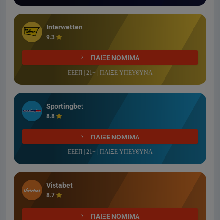
Interwetten
9.3
ΠΑΙΞΕ ΝΟΜΙΜΑ
ΕΕΕΠ | 21+ | ΠΑΙΞΕ ΥΠΕΥΘΥΝΑ
Sportingbet
8.8
ΠΑΙΞΕ ΝΟΜΙΜΑ
ΕΕΕΠ | 21+ | ΠΑΙΞΕ ΥΠΕΥΘΥΝΑ
Vistabet
8.7
ΠΑΙΞΕ ΝΟΜΙΜΑ