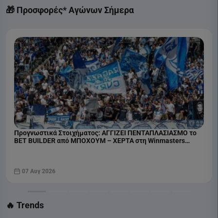
🎁 Προσφορές* Αγώνων Σήμερα
Προγνωστικά Στοιχήματος: ΑΓΓΙΖΕΙ ΠΕΝΤΑΠΛΑΣΙΑΣΜΟ το
BET BUILDER από ΜΠΟΧΟΥΜ – ΧΕΡΤΑ στη Winmasters
(07/08)
07 Αυγ 2026
🔥 Trends