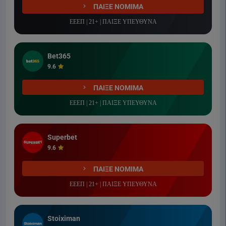
ΠΑΙΞΕ ΝΟΜΙΜΑ
ΕΕΕΠ | 21+ | ΠΑΙΞΕ ΥΠΕΥΘΥΝΑ
Bet365
9.6
ΠΑΙΞΕ ΝΟΜΙΜΑ
ΕΕΕΠ | 21+ | ΠΑΙΞΕ ΥΠΕΥΘΥΝΑ
Superbet
9.6
ΠΑΙΞΕ ΝΟΜΙΜΑ
ΕΕΕΠ | 21+ | ΠΑΙΞΕ ΥΠΕΥΘΥΝΑ
Stoiximan