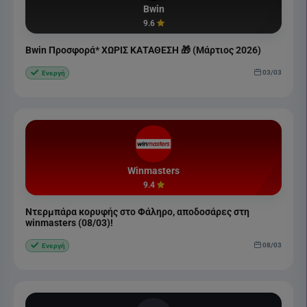
Bwin
9.6
Bwin Προσφορά* ΧΩΡΙΣ ΚΑΤΑΘΕΣΗ 🎁 (Μάρτιος 2026)
03/03
Ενεργή
Winmasters
9.4
Ντερμπάρα κορυφής στο Φάληρο, αποδοσάρες στη
winmasters (08/03)!
08/03
Ενεργή