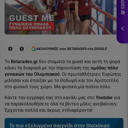
εδ
*Ισ
&
Πρ
ΕΓΓ
ΑΚΟΛΟΥΘΗΣΕ τους BETARADES στη GOOGLE
Το
Betarades.gr
δεν σταματά τα guest και αυτή τη φορά
κάνει τη διαφορά με την παρουσίαση της
ομάδας πόλο
γυναικών του Ολυμπιακού
. Οι πρωταθλήτριες Ευρώπης
μίλησαν και έπαιξαν με το Θοδωρή και τον Αριστοτέλη
στο φυσικό τους χώρο. Μα φυσικά μία πισίνα πόλο.
Κάντε την εγγραφή σας στο κανάλι μας στο
Youtube
για
να παρακολουθήσετε όλα τα βίντεο μόλις ανεβαίνουν.
Έρχονται πολλά και άκρως ενδιαφέροντα!
Το πιο εξελιγμένο παιχνίδι στην Stoiximan