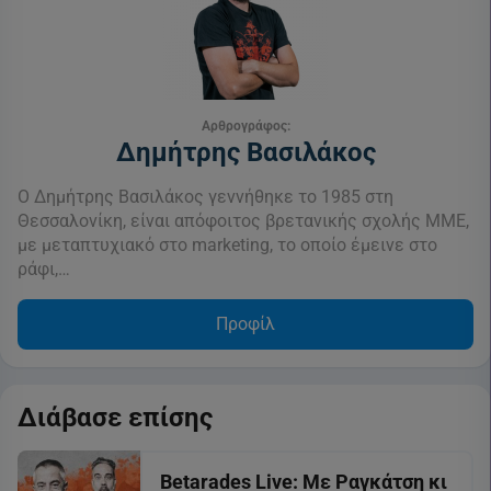
Αρθρογράφος:
Δημήτρης Βασιλάκος
Ο Δημήτρης Βασιλάκος γεννήθηκε το 1985 στη
Θεσσαλονίκη, είναι απόφοιτος βρετανικής σχολής ΜΜΕ,
με μεταπτυχιακό στο marketing, το οποίο έμεινε στο
ράφι,…
Προφίλ
Διάβασε επίσης
Betarades Live: Με Ραγκάτση κι