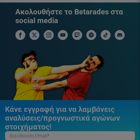
Ακολουθήστε το Betarades στα
social media
facebook social link
x social link
instagram social link
youtube social link
twitch social link
spotify social link
tiktok social link
discord soci
Κάνε εγγραφή για να λαμβάνεις
αναλύσεις/προγνωστικά αγώνων
στοιχήματος!