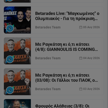
Betarades Live: "Μαγκωμένος" ο
Ολυμπιακός - Για τη πρόκριση
στην Ολλανδία | ft Κατσουράνης
Betarades Team
05 Αυγ 2026
(04/08)
Με Ραγκάτση κι ό,τι κάτσει
(4/8): GIANNOULIS IS COMING
HOME ....Ο τελικός του ΟΣΦΠ
Betarades Team
04 Αυγ 2026
Με Ραγκάτση κι ό,τι κάτσει
(03/08): Οι Γάλλοι του ΠΑΟΚ, ο
Λιβάι, ο Βιτάλις & οι κληρώσεις
Betarades Team
03 Αυγ 2026
των 5 .... RAGA IS BACK
Φρουρός Αλήθειας (3/8): Οι