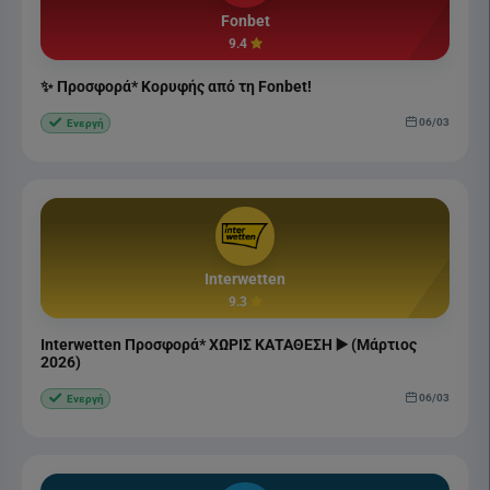
Fonbet
9.4
✨ Προσφορά* Κορυφής από τη Fonbet!
06/03
Ενεργή
Interwetten
9.3
Interwetten Προσφορά* ΧΩΡΙΣ ΚΑΤΑΘΕΣΗ ▶️ (Μάρτιος
2026)
06/03
Ενεργή