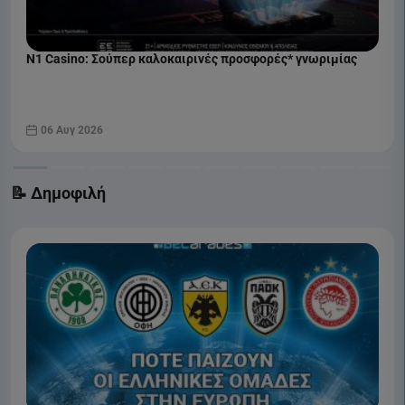
N1 Casino: Σούπερ καλοκαιρινές προσφορές* γνωριμίας
06 Αυγ 2026
📝 Δημοφιλή