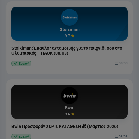
Stoiximan
9.7
Stoiximan: Έπαθλο* ανταμοιβής για το παιχνίδι σου στο
Ολυμπιακός – ΠΑΟΚ (08/03)
08/03
Ενεργή
Bwin
9.6
Bwin Προσφορά* ΧΩΡΙΣ ΚΑΤΑΘΕΣΗ 🎁 (Μάρτιος 2026)
03/03
Ενεργή