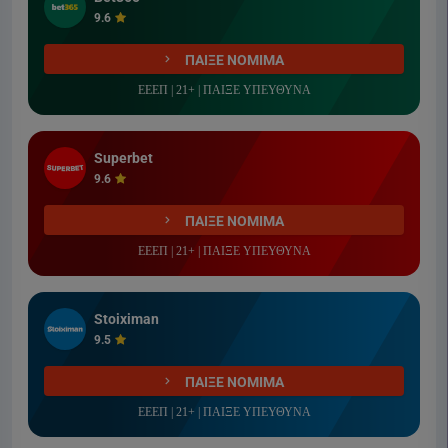
9.6
ΠΑΙΞΕ ΝΟΜΙΜΑ
ΕΕΕΠ | 21+ | ΠΑΙΞΕ ΥΠΕΥΘΥΝΑ
Superbet
9.6
ΠΑΙΞΕ ΝΟΜΙΜΑ
ΕΕΕΠ | 21+ | ΠΑΙΞΕ ΥΠΕΥΘΥΝΑ
Stoiximan
9.5
ΠΑΙΞΕ ΝΟΜΙΜΑ
ΕΕΕΠ | 21+ | ΠΑΙΞΕ ΥΠΕΥΘΥΝΑ