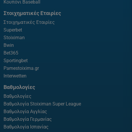
Κουπόνι Baseball
Στοιχηματικές Εταιρίες
Στοιχηματικές Εταιρίες
Superbet
Stoiximan
Bwin
Bet365
Sportingbet
Pamestoixima.gr
Interwetten
Βαθμολογίες
Βαθμολογίες
Βαθμολογία Stoiximan Super League
Βαθμολογία Αγγλίας
Βαθμολογία Γερμανίας
Βαθμολογία Ισπανίας