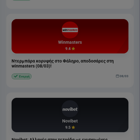
Winmasters
9.4
Ντερμπάρα κορυφής στο Φάληρο, αποδοσάρες στη
winmasters (08/03)!
08/03
Ενεργή
Novibet
9.5
Novibet: Αλλαγές στην τετράδα με ενισχυμένες